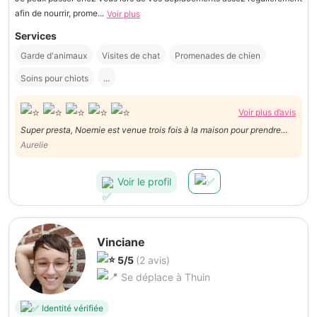
afin de nourrir, prome...
Voir plus
Services
Garde d'animaux
Visites de chat
Promenades de chien
Soins pour chiots
...
Voir plus d’avis
Super presta, Noemie est venue trois fois à la maison pour prendre
soin de mes deux chats en mon absence, je la recommande sans
Aurelie
hésiter, sérieuse et fiable. Merci Noemie !
Voir le profil
Vinciane
5/5
(2 avis)
Se déplace à Thuin
Identité vérifiée