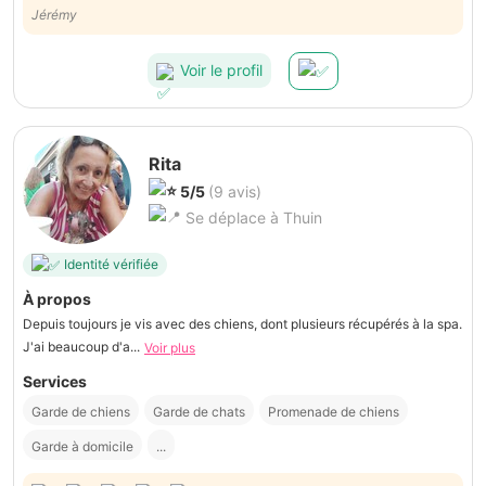
entourage dévoués à votre animal et à son bien-être. Beaucoup
Jérémy
d'amour et de bienveillance, longues ballades quotidiennes, nouvelles
envoyées,... Nous referons appel, c'est certain ! :)
Voir le profil
Rita
5/5
(9 avis)
Se déplace à Thuin
Identité vérifiée
À propos
Depuis toujours je vis avec des chiens, dont plusieurs récupérés à la spa.
J'ai beaucoup d'a...
Voir plus
Services
Garde de chiens
Garde de chats
Promenade de chiens
Garde à domicile
...