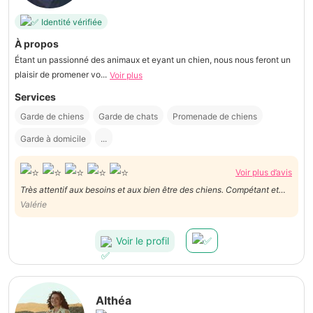
Identité vérifiée
À propos
Étant un passionné des animaux et eyant un chien, nous nous feront un
plaisir de promener vo...
Voir plus
Services
Garde de chiens
Garde de chats
Promenade de chiens
Garde à domicile
...
Voir plus d’avis
Très attentif aux besoins et aux bien être des chiens. Compétant et
affectueux avec eux. Le grand jardin est vraiment un plus pour
Valérie
dégourdir les pattes de nos loulous qui ont passé un très agréable
moment avec sa gentille petite King Charles
Voir le profil
Althéa