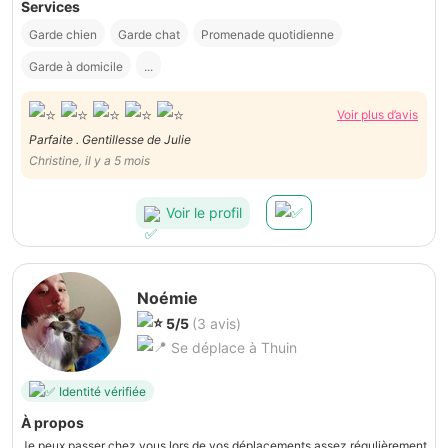
Services
Garde chien
Garde chat
Promenade quotidienne
Garde à domicile
...
Voir plus d’avis
Parfaite . Gentillesse de Julie
Christine, il y a 5 mois
Voir le profil
Noémie
5/5
(3 avis)
Se déplace à Thuin
Identité vérifiée
À propos
Je peux passer chez vous lors de vos déplacements assez régulièrement