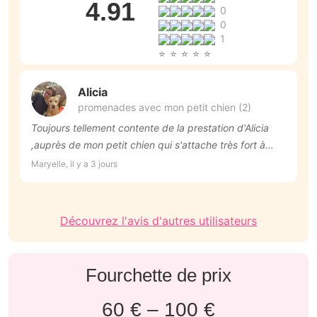
4.91
0
0
1
Alicia
promenades avec mon petit chien (2)
Toujours tellement contente de la prestation d'Alicia
C
,auprès de mon petit chien qui s'attache très fort à
bi
elle! Merci pour cette grande aide!
m
Maryelle, il y a 3 jours
Em
p
g
Découvrez l'avis d'autres utilisateurs
Fourchette de prix
60 € – 100 €