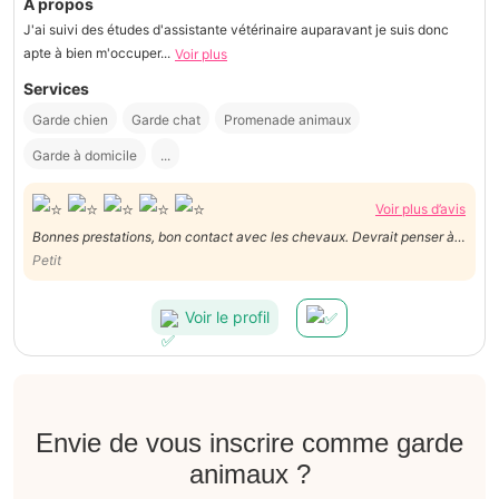
À propos
J'ai suivi des études d'assistante vétérinaire auparavant je suis donc
apte à bien m'occuper...
Voir plus
Services
Garde chien
Garde chat
Promenade animaux
Garde à domicile
...
Voir plus d’avis
Bonnes prestations, bon contact avec les chevaux. Devrait penser à
une solution pour les déplacements ou les annoncer dans les autres
Petit
dépenses . tarif horaire hors normes Ne correspondait pas au tarif
annoncé sur le profil
Voir le profil
Envie de vous inscrire comme garde
animaux ?