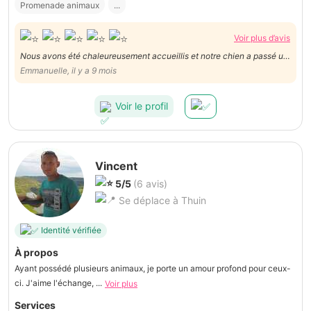
Promenade animaux
...
Voir plus d’avis
Nous avons été chaleureusement accueillis et notre chien a passé un
excellent séjour. Il était comme chez lui et entouré d’affection. Encore
Emmanuelle, il y a 9 mois
mille mercis
Voir le profil
Vincent
5/5
(6 avis)
Se déplace à Thuin
Identité vérifiée
À propos
Ayant possédé plusieurs animaux, je porte un amour profond pour ceux-
ci. J'aime l'échange, ...
Voir plus
Services