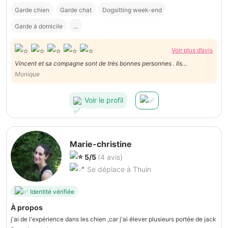
Garde chien
Garde chat
Dogsitting week-end
Garde à domicile
...
Voir plus d’avis
Vincent et sa compagne sont de très bonnes personnes . Ils
s'occupent très bien de nos compagnons à quatre pattes, ils ont
Monique
même eu droit à leurs biscuits à l'occasion de la fête de Saint Nicolas.
Pension de famille PARFAITE ! ⅞
Voir le profil
Marie-christine
5/5
(4 avis)
Se déplace à Thuin
Identité vérifiée
À propos
j'ai de l'expérience dans les chien ,car j'ai élever plusieurs portée de jack