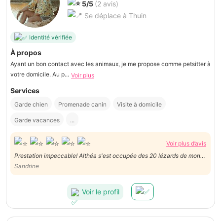
5/5
(2 avis)
Se déplace à Thuin
Identité vérifiée
À propos
Ayant un bon contact avec les animaux, je me propose comme petsitter à
votre domicile. Au p...
Voir plus
Services
Garde chien
Promenade canin
Visite à domicile
Garde vacances
...
Voir plus d’avis
Prestation impeccable! Althéa s'est occupée des 20 lézards de mon
fils, ainsi que des poissons, de la tortue, du chat et du lapin!
Sandrine
Disponible, agréable, très bon contact. A recommander vivement!
Voir le profil