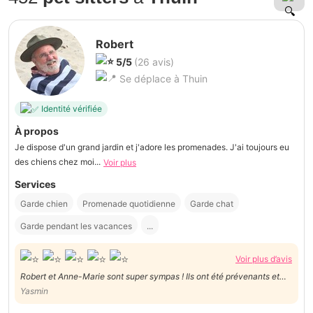
Robert
5/5
(26 avis)
Se déplace à Thuin
Identité vérifiée
À propos
Je dispose d'un grand jardin et j'adore les promenades. J'ai toujours eu
des chiens chez moi...
Voir plus
Services
Garde chien
Promenade quotidienne
Garde chat
Garde pendant les vacances
...
Voir plus d’avis
Robert et Anne-Marie sont super sympas ! Ils ont été prévenants et
attentifs aux besoins de notre loulou ! Nous avons pu partir en week-
Yasmin
end l'esprit tranquille, ce fut un plaisir de faire appel à eux.