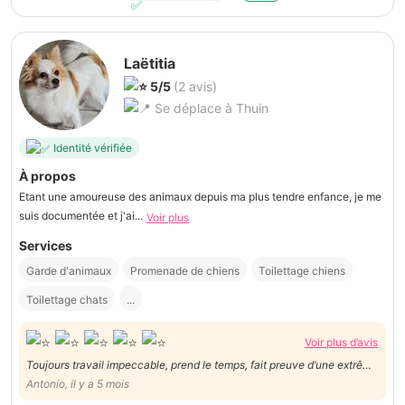
Laëtitia
5/5
(2 avis)
Se déplace à Thuin
Identité vérifiée
À propos
Etant une amoureuse des animaux depuis ma plus tendre enfance, je me
suis documentée et j'ai...
Voir plus
Services
Garde d'animaux
Promenade de chiens
Toilettage chiens
Toilettage chats
...
Voir plus d’avis
Toujours travail impeccable, prend le temps, fait preuve d’une extrême
douceur avec les animaux …. Je recommande !
Antonio, il y a 5 mois