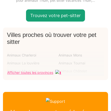
pour animaux Thuin, pet sitter vacances Thuin,...
Trouvez votre pet-sitter
Villes proches où trouver votre pet
sitter
Animaux Charleroi
Animaux Mons
Animaux La louvière
Animaux Tournai
Animaux Mouscron
Animaux Châtelet
Afficher toutes les provinces
Animaux Binche
Animaux Courcelles
Animaux Ath
Animaux Soignies
Garde animaux Gozée
Garde animaux Biercée
Garde animaux Ham-sur-
Garde animaux Lobbes
heure