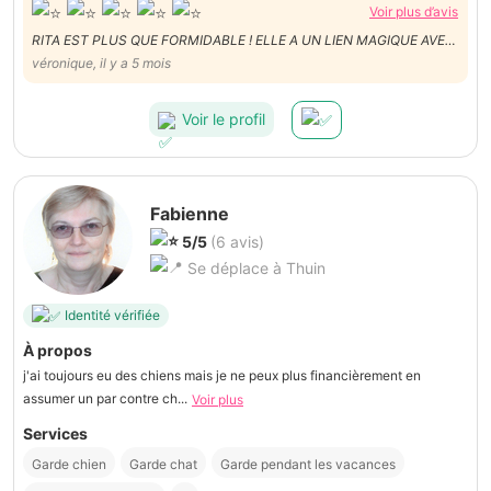
Voir plus d’avis
RITA EST PLUS QUE FORMIDABLE ! ELLE A UN LIEN MAGIQUE AVEC
NOS ANIMAUX ELLE S'EN OCCUPE PARFAITEMENT BIEN. LA
véronique, il y a 5 mois
CONNAITRE EST UN VRAI PLAISIR ET LUCY MA PETITE CHIENNE
EXTRÊMEMENT DIFFICILE L'A ADOPTÉE TOUT DE SUITE! LUCY A EU
Voir le profil
DES VACANCES DE REVES !
Fabienne
5/5
(6 avis)
Se déplace à Thuin
Identité vérifiée
À propos
j'ai toujours eu des chiens mais je ne peux plus financièrement en
assumer un par contre ch...
Voir plus
Services
Garde chien
Garde chat
Garde pendant les vacances