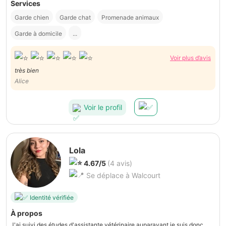
Services
Garde chien
Garde chat
Promenade animaux
Garde à domicile
...
Voir plus d’avis
très bien
Alice
Voir le profil
Lola
4.67/5
(4 avis)
Se déplace à Walcourt
Identité vérifiée
À propos
J'ai suivi des études d'assistante vétérinaire auparavant je suis donc