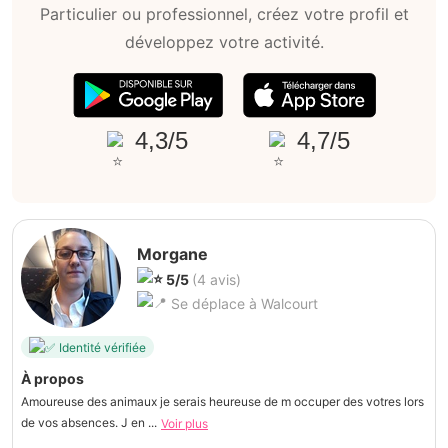
Particulier ou professionnel, créez votre profil et
développez votre activité.
4,3/5
4,7/5
Morgane
5/5
(4 avis)
Se déplace à Walcourt
Identité vérifiée
À propos
Amoureuse des animaux je serais heureuse de m occuper des votres lors
de vos absences. J en ...
Voir plus