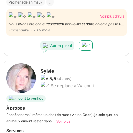
Promenade animaux
...
Voir plus d’avis
Nous avons été chaleureusement accueillis et notre chien a passé un
excellent séjour. Il était comme chez lui et entouré d’affection. Encore
Emmanuelle, il y a 9 mois
mille mercis
Voir le profil
Sylvie
5/5
(4 avis)
Se déplace à Walcourt
Identité vérifiée
À propos
Possédant moi-même un chat de race (Maine Coon), je sais que les
animaux aiment rester dans ...
Voir plus
Services