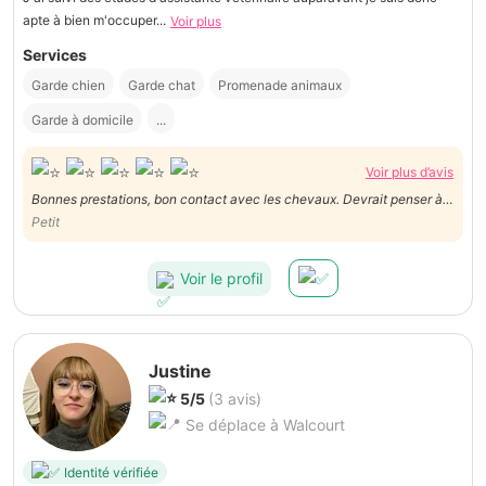
apte à bien m'occuper...
Voir plus
Services
Garde chien
Garde chat
Promenade animaux
Garde à domicile
...
Voir plus d’avis
Bonnes prestations, bon contact avec les chevaux. Devrait penser à
une solution pour les déplacements ou les annoncer dans les autres
Petit
dépenses . tarif horaire hors normes Ne correspondait pas au tarif
annoncé sur le profil
Voir le profil
Justine
5/5
(3 avis)
Se déplace à Walcourt
Identité vérifiée