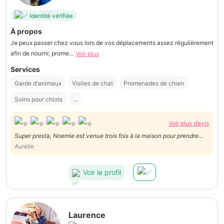
Identité vérifiée
À propos
Je peux passer chez vous lors de vos déplacements assez régulièrement
afin de nourrir, prome...
Voir plus
Services
Garde d'animaux
Visites de chat
Promenades de chien
Soins pour chiots
...
Voir plus d’avis
Super presta, Noemie est venue trois fois à la maison pour prendre
soin de mes deux chats en mon absence, je la recommande sans
Aurelie
hésiter, sérieuse et fiable. Merci Noemie !
Voir le profil
Laurence