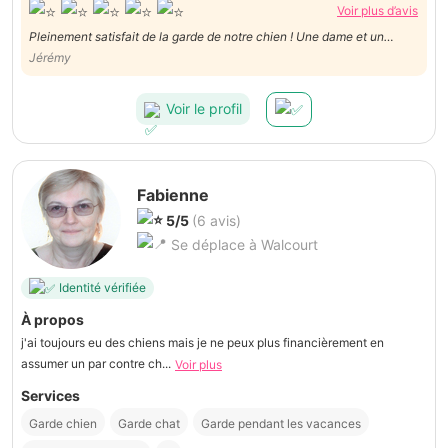
Voir plus d’avis
Pleinement satisfait de la garde de notre chien ! Une dame et un
entourage dévoués à votre animal et à son bien-être. Beaucoup
Jérémy
d'amour et de bienveillance, longues ballades quotidiennes, nouvelles
envoyées,... Nous referons appel, c'est certain ! :)
Voir le profil
Fabienne
5/5
(6 avis)
Se déplace à Walcourt
Identité vérifiée
À propos
j'ai toujours eu des chiens mais je ne peux plus financièrement en
assumer un par contre ch...
Voir plus
Services
Garde chien
Garde chat
Garde pendant les vacances