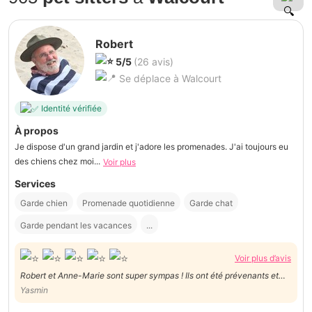
Robert
5/5
(26 avis)
Se déplace à Walcourt
Identité vérifiée
À propos
Je dispose d'un grand jardin et j'adore les promenades. J'ai toujours eu
des chiens chez moi...
Voir plus
Services
Garde chien
Promenade quotidienne
Garde chat
Garde pendant les vacances
...
Voir plus d’avis
Robert et Anne-Marie sont super sympas ! Ils ont été prévenants et
attentifs aux besoins de notre loulou ! Nous avons pu partir en week-
Yasmin
end l'esprit tranquille, ce fut un plaisir de faire appel à eux.