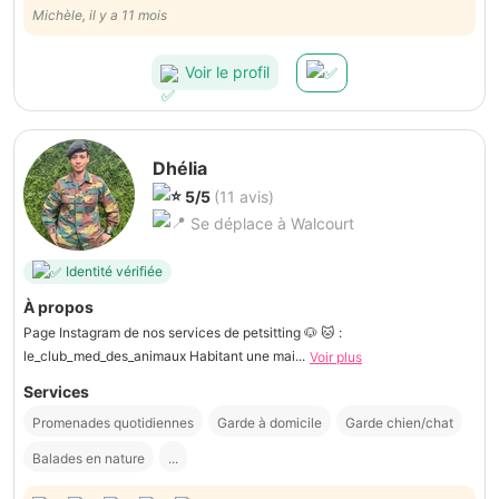
Michèle, il y a 11 mois
Voir le profil
Dhélia
5/5
(11 avis)
Se déplace à Walcourt
Identité vérifiée
À propos
Page Instagram de nos services de petsitting 🐶 🐱 :
le_club_med_des_animaux Habitant une mai...
Voir plus
Services
Promenades quotidiennes
Garde à domicile
Garde chien/chat
Balades en nature
...