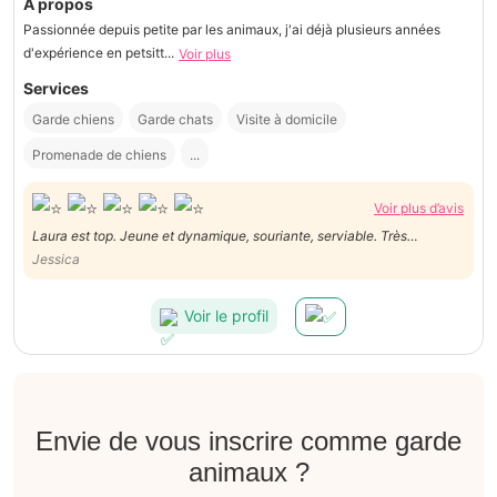
À propos
Passionnée depuis petite par les animaux, j'ai déjà plusieurs années
d'expérience en petsitt...
Voir plus
Services
Garde chiens
Garde chats
Visite à domicile
Promenade de chiens
...
Voir plus d’avis
Laura est top. Jeune et dynamique, souriante, serviable. Très
agréable. Rien à dire, je la conseille vivement.
Jessica
Voir le profil
Envie de vous inscrire comme garde
animaux ?