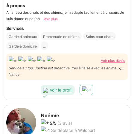
À propos
Aillant eu des chats et des chiens, je m'adapte facilement à chacun. Je
suis douce et patien...
Voir plus
Services
Garde d'animaux
Promenade de chiens
Soins pour chats
Garde à domicile
...
Voir plus d’avis
Service au top. Justine est proactive, très à l'aise avec les animaux,
communication transparente.
Nancy
Voir le profil
Noémie
5/5
(3 avis)
Se déplace à Walcourt