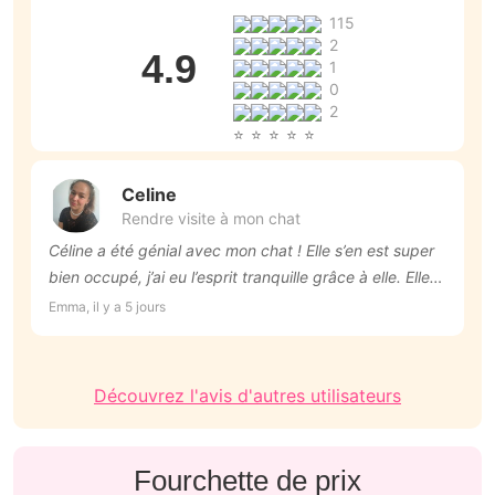
115
2
4.9
1
0
2
Celine
Rendre visite à mon chat
Céline a été génial avec mon chat ! Elle s’en est super
L
bien occupé, j’ai eu l’esprit tranquille grâce à elle. Elle
ri
m’a, à chaque fois, donné des nouvelles et envoyé des
Emma, il y a 5 jours
Ar
photos ! Je la recommande vivement ! Encore un
grand merci à toi 😘
Découvrez l'avis d'autres utilisateurs
Fourchette de prix