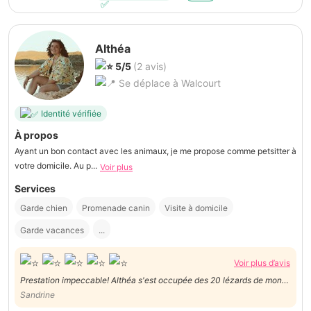
Althéa
5/5
(2 avis)
Se déplace à Walcourt
Identité vérifiée
À propos
Ayant un bon contact avec les animaux, je me propose comme petsitter à
votre domicile. Au p...
Voir plus
Services
Garde chien
Promenade canin
Visite à domicile
Garde vacances
...
Voir plus d’avis
Prestation impeccable! Althéa s'est occupée des 20 lézards de mon
fils, ainsi que des poissons, de la tortue, du chat et du lapin!
Sandrine
Disponible, agréable, très bon contact. A recommander vivement!