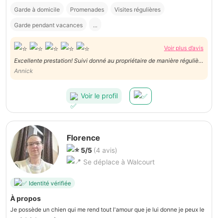
Garde à domicile
Promenades
Visites régulières
Garde pendant vacances
...
Voir plus d’avis
Excellente prestation! Suivi donné au propriétaire de manière régulière
avec photos et vidéos à l'appui. Super ! Je recommande vivement
Annick
Sylvie pour l'efficacité de son service couplée d'une grande empathie
pour les animaux !
Voir le profil
Florence
5/5
(4 avis)
Se déplace à Walcourt
Identité vérifiée
À propos
Je possède un chien qui me rend tout l'amour que je lui donne je peux le