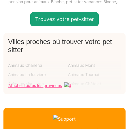
pension pour animaux Binche, pet sitter vacances Binche,...
Trouvez votre pet-sitter
Villes proches où trouver votre pet
sitter
Animaux Charleroi
Animaux Mons
Animaux La louvière
Animaux Tournai
Animaux Mouscron
Animaux Châtelet
Afficher toutes les provinces
Animaux Courcelles
Animaux Ath
Animaux Soignies
Garde animaux Haine-saint-
pierre
Garde animaux Anderlues
Garde animaux Lobbes
Garde animaux Morlanwelz
Garde animaux Merbes-le-