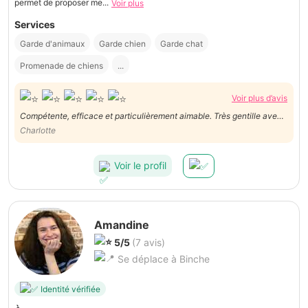
permet de proposer me...
Voir plus
Services
Garde d'animaux
Garde chien
Garde chat
Promenade de chiens
...
Voir plus d’avis
Compétente, efficace et particulièrement aimable. Très gentille avec
mon petit chien.
Charlotte
Voir le profil
Amandine
5/5
(7 avis)
Se déplace à Binche
Identité vérifiée