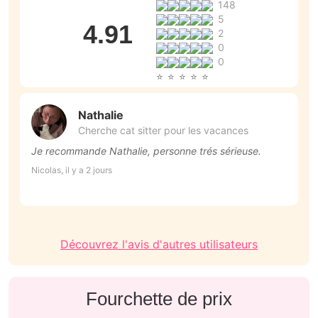
148
5
4.91
2
0
0
Nathalie
Cherche cat sitter pour les vacances
Je recommande Nathalie, personne trés sérieuse.
G
s
Nicolas, il y a 2 jours
v
Do
v
b
Découvrez l'avis d'autres utilisateurs
Fourchette de prix