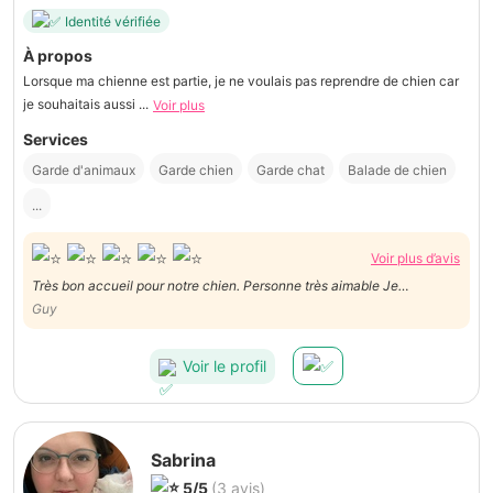
Identité vérifiée
À propos
Lorsque ma chienne est partie, je ne voulais pas reprendre de chien car
je souhaitais aussi ...
Voir plus
Services
Garde d'animaux
Garde chien
Garde chat
Balade de chien
...
Voir plus d’avis
Très bon accueil pour notre chien. Personne très aimable Je
recommande sans la moindre hésitation.
Guy
Voir le profil
Sabrina
5/5
(3 avis)