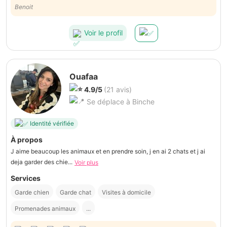
Benoit
Voir le profil
Ouafaa
4.9/5
(21 avis)
Se déplace à Binche
Identité vérifiée
À propos
J aime beaucoup les animaux et en prendre soin, j en ai 2 chats et j ai
deja garder des chie...
Voir plus
Services
Garde chien
Garde chat
Visites à domicile
Promenades animaux
...