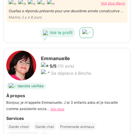
Voir plus d’avis
Ouafaa a répondu présente pour une deuxième année consécutive et
une communication géniale. Le service a été annulé suite à une
Marine, il y a 8 jours
blessure pour mon chat mais je reste très satisfaite de cet échange
Voir le profil
Emmanuelle
5/5
(10 avis)
Se déplace à Binche
Identité vérifiée
À propos
Bonjour, je m'appelle Emmanuelle. J'ai 3 enfants ados et je travaille
comme assistante socia...
Voir plus
Services
Garde chien
Garde chat
Promenade animaux