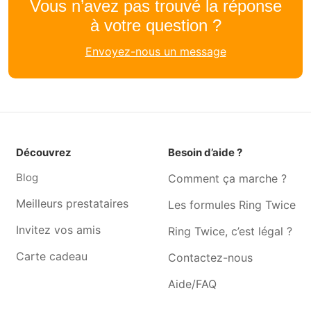
Vous n’avez pas trouvé la réponse
château
à votre question ?
Garde animaux Morlanwelz-
Garde animaux Havre
Envoyez-nous un message
mariemont
Garde animaux Biercée
Garde animaux Fayt-lez-
manage
Garde animaux Fontaine-
Garde animaux Le roeulx
l'evêque
Garde animaux Chapelle-
Garde animaux Forchies-la-
Découvrez
Besoin d’aide ?
lez-herlaimont
marche
Blog
Comment ça marche ?
Garde animaux Leernes
Garde animaux Thuin
Meilleurs prestataires
Les formules Ring Twice
Garde animaux Trazegnies
Garde animaux Godarville
Invitez vos amis
Ring Twice, c’est légal ?
Garde animaux Hyon
Garde animaux Goutroux
Carte cadeau
Contactez-nous
Garde animaux Souvret
Garde animaux Quévy-le-
grand
Aide/FAQ