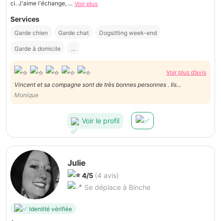
ci. J'aime l'échange, ...
Voir plus
Services
Garde chien
Garde chat
Dogsitting week-end
Garde à domicile
...
Voir plus d’avis
Vincent et sa compagne sont de très bonnes personnes . Ils
s'occupent très bien de nos compagnons à quatre pattes, ils ont
Monique
même eu droit à leurs biscuits à l'occasion de la fête de Saint Nicolas.
Pension de famille PARFAITE ! ⅞
Voir le profil
Julie
4/5
(4 avis)
Se déplace à Binche
Identité vérifiée