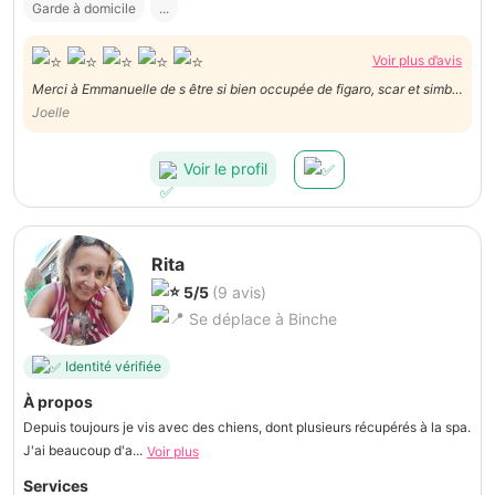
Garde à domicile
...
Voir plus d’avis
Merci à Emmanuelle de s être si bien occupée de figaro, scar et simba
ces 2 années !
Joelle
Voir le profil
Rita
5/5
(9 avis)
Se déplace à Binche
Identité vérifiée
À propos
Depuis toujours je vis avec des chiens, dont plusieurs récupérés à la spa.
J'ai beaucoup d'a...
Voir plus
Services