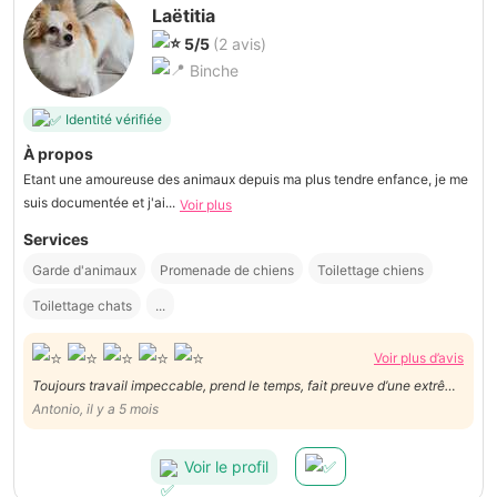
Laëtitia
5/5
(2 avis)
Binche
Identité vérifiée
À propos
Etant une amoureuse des animaux depuis ma plus tendre enfance, je me
suis documentée et j'ai...
Voir plus
Services
Garde d'animaux
Promenade de chiens
Toilettage chiens
Toilettage chats
...
Voir plus d’avis
Toujours travail impeccable, prend le temps, fait preuve d’une extrême
douceur avec les animaux …. Je recommande !
Antonio, il y a 5 mois
Voir le profil