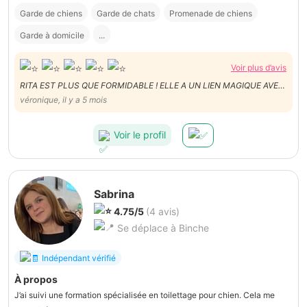
Garde de chiens
Garde de chats
Promenade de chiens
Garde à domicile
...
Voir plus d’avis
RITA EST PLUS QUE FORMIDABLE ! ELLE A UN LIEN MAGIQUE AVEC
NOS ANIMAUX ELLE S'EN OCCUPE PARFAITEMENT BIEN. LA
véronique, il y a 5 mois
CONNAITRE EST UN VRAI PLAISIR ET LUCY MA PETITE CHIENNE
EXTRÊMEMENT DIFFICILE L'A ADOPTÉE TOUT DE SUITE! LUCY A EU
Voir le profil
DES VACANCES DE REVES !
Sabrina
4.75/5
(4 avis)
Se déplace à Binche
Indépendant vérifié
À propos
J’ai suivi une formation spécialisée en toilettage pour chien. Cela me