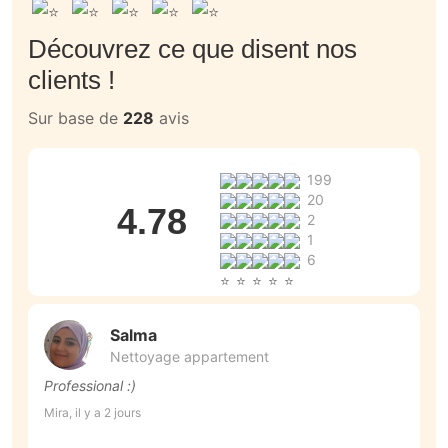
Découvrez ce que disent nos
clients !
Sur base de
228
avis
199
20
4.78
2
1
6
Salma
Nettoyage appartement
Professional :)
S
Mira, il y a 2 jours
Ag