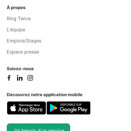
Femme de ménage
Femme de ménage
À propos
Forchies-la-marche
Sombreffe
Ring Twice
L'équipe
Emplois/Stages
Espace presse
Suivez-nous
Découvrez notre application mobile
J’ai besoin d'un service