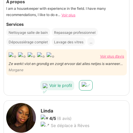
À propos
I am a housekeeper with experience in the field. I have many
recommendations, I like to do e...
Voir plus
Services
Nettoyage salle de bain
Repassage professionnel
Dépoussiérage complet
Lavage des vitres
...
Voir plus d’avis
Ze werkt vlot en grondig en zorgt ervoor dat alles netjes is wanneer
ze geweest is. Ze is steeds stipt, betrouwbaar en aangenaam in de
Morgane
omgang. Ze is flexibel en houdt rekening met onze wensen. We zijn
erg tevreden over haar werk.
Voir le profil
Linda
4/5
(6 avis)
Se déplace à Rèves