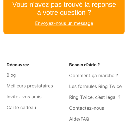
Femme de ménage Ath
Femme de ménage Soignies
Vous n’avez pas trouvé la réponse
à votre question ?
Femme de ménage Pont-à-
Femme de ménage Viesville
celles
Envoyez-nous un message
Femme de ménage Mellet
Femme de ménage
Gosselies
Femme de ménage Villers-
Femme de ménage
la-ville
Genappe
Femme de ménage Nivelles
Femme de ménage Ransart
Découvrez
Besoin d’aide ?
Femme de ménage
Femme de ménage
Blog
Comment ça marche ?
Godarville
Trazegnies
Femme de ménage Fleurus
Femme de ménage Jumet
Meilleurs prestataires
Les formules Ring Twice
Femme de ménage Bousval
Femme de ménage Souvret
Invitez vos amis
Ring Twice, c’est légal ?
Femme de ménage Seneffe
Femme de ménage Roux
Carte cadeau
Contactez-nous
Femme de ménage
Femme de ménage
Aide/FAQ
Monstreux
Chapelle-lez-herlaimont