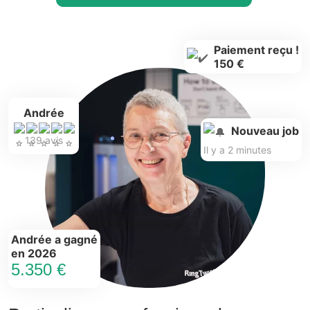
Paiement reçu !
150 €
Andrée
Nouveau job
139 avis
Il y a 2 minutes
Andrée a gagné
en 2026
5.350 €