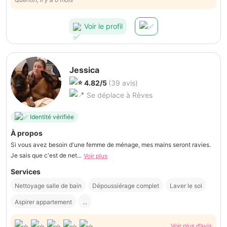
Voir le profil
Jessica
4.82/5
(39 avis)
Se déplace à Rèves
Identité vérifiée
À propos
Si vous avez besoin d'une femme de ménage, mes mains seront ravies.
Je sais que c'est de net...
Voir plus
Services
Nettoyage salle de bain
Dépoussiérage complet
Laver le sol
Aspirer appartement
...
Voir plus d’avis