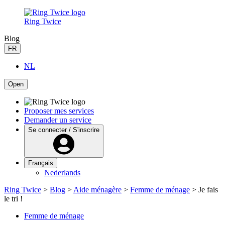
Ring Twice
Blog
FR
NL
Open
Proposer mes services
Demander un service
Se connecter / S'inscrire
Français
Nederlands
Ring Twice
>
Blog
>
Aide ménagère
>
Femme de ménage
>
Je fais
le tri !
Femme de ménage