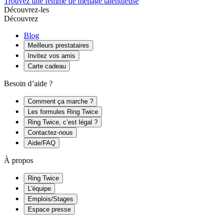
Trouvez une femme de ménage talentueuse
Découvrez-les
Découvrez
Blog
Meilleurs prestataires
Invitez vos amis
Carte cadeau
Besoin d’aide ?
Comment ça marche ?
Les formules Ring Twice
Ring Twice, c’est légal ?
Contactez-nous
Aide/FAQ
À propos
Ring Twice
L'équipe
Emplois/Stages
Espace presse