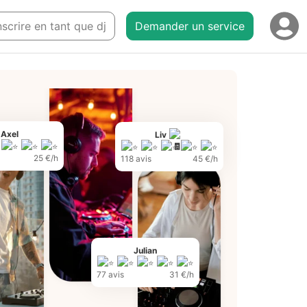
nscrire en tant que dj
Demander un service
Axel
Liv
25 €/h
118 avis
45 €/h
Julian
77 avis
31 €/h