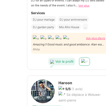
DJ for all types of events. I can adapt my DJ sets based
on the needs of the event. I also h...
Voir plus
Services
DJ pour mariage
DJ pour anniversaire
DJ garden party
Mix Afro House
...
Voir plus d’avis
Amazing !! Good music and good ambiance. Alan was
very helpful, we had a great afternoon thanks to him!!
Rhita
Voir le profil
Haroon
5/5
(1 avis)
Se déplace à Woluwe-
saint-pierre