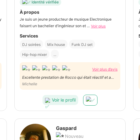
Identité vérifiée
À propos
y
Je suis un jeune producteur de musique Electronique
faisant un bachelier d'ingénieur son et ...
Voir plus
Services
DJ soirées
Mix house
Funk DJ set
Hip-hop mixer
...
Voir plus d’avis
Excellente prestation de Rocco qui était réactif et a
tout à fait compris la demande. Exécution rapide et
Michelle
efficace, je recommande!
Voir le profil
Gaspard
Nouveau