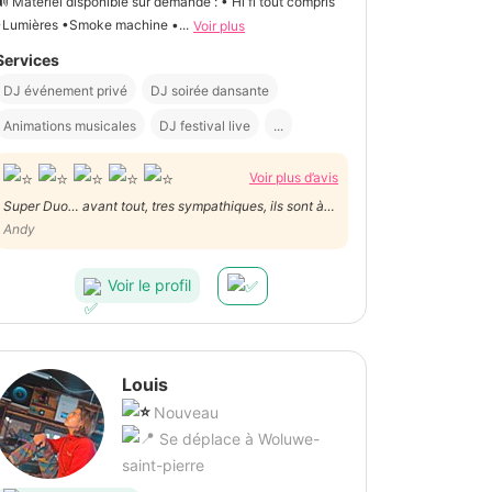
🔊 Matériel disponible sur demande : • Hi fi tout compris
•Lumières •Smoke machine •...
Voir plus
Services
DJ événement privé
DJ soirée dansante
Animations musicales
DJ festival live
...
Voir plus d’avis
Super Duo… avant tout, tres sympathiques, ils sont à
l’écoute du client, puis de leur public… ils mettent
Andy
beaucoup d’énergie à la préparation de leur prestation
et on ressent la passion pour leur travail… merci
Voir le profil
beaucoup et à très bientôt…
Louis
Nouveau
Se déplace à Woluwe-
saint-pierre