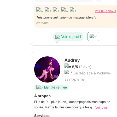
Voir plus d’avis
Très bonne animation de mariage. Merci !
Nathalie
Voir le profil
Audrey
5/5
(2 avis)
Se déplace à Woluwe-
saint-pierre
Identité vérifiée
À propos
Fille de DJ, plus jeune, j'accompagnais mon papa en
soirée. Mettre la musique pour que les g...
Voir plus
Services