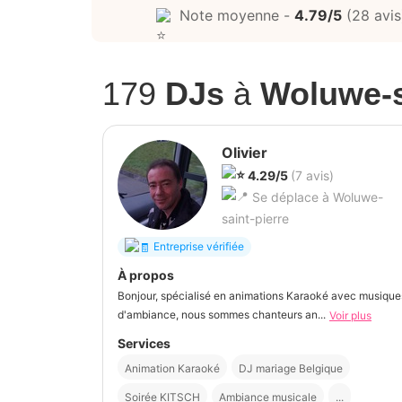
Note moyenne -
4.79/5
(28 avis
179
DJs
à
Woluwe-s
Olivier
4.29/5
(7 avis)
Se déplace à Woluwe-
saint-pierre
Entreprise vérifiée
À propos
Bonjour, spécialisé en animations Karaoké avec musique
d'ambiance, nous sommes chanteurs an...
Voir plus
Services
Animation Karaoké
DJ mariage Belgique
Soirée KITSCH
Ambiance musicale
...