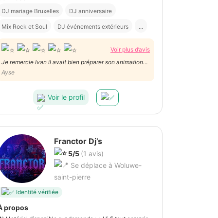
DJ mariage Bruxelles
DJ anniversaire
Mix Rock et Soul
DJ événements extérieurs
...
Voir plus d’avis
Je remercie Ivan il avait bien préparer son animation
en fonction du public , c'est une découverte pour nous
Ayse
et pour lui très sympathique merci
Voir le profil
Franctor Dj’s
5/5
(1 avis)
Se déplace à Woluwe-
saint-pierre
Identité vérifiée
À propos