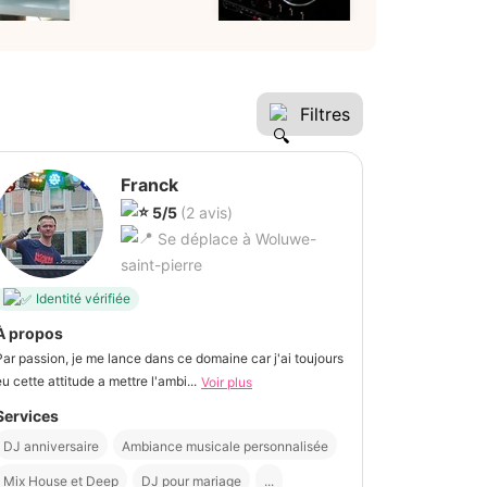
Filtres
Franck
5/5
(2 avis)
Se déplace à Woluwe-
saint-pierre
Identité vérifiée
À propos
Par passion, je me lance dans ce domaine car j'ai toujours
eu cette attitude a mettre l'ambi...
Voir plus
Services
DJ anniversaire
Ambiance musicale personnalisée
Mix House et Deep
DJ pour mariage
...