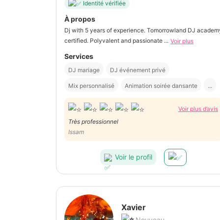
Identité vérifiée
À propos
Dj with 5 years of experience. Tomorrowland DJ academ
certified. Polyvalent and passionate ...
Voir plus
Services
DJ mariage
DJ événement privé
Mix personnalisé
Animation soirée dansante
...
Voir plus d’avis
Très professionnel
Issam
Voir le profil
Xavier
Nouveau