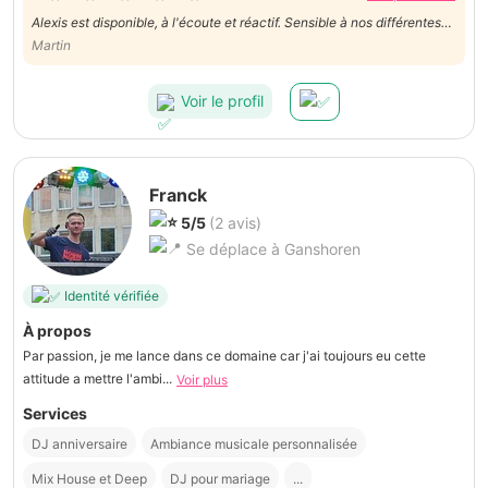
Alexis est disponible, à l'écoute et réactif. Sensible à nos différentes
demandes. Arrivé bien à l'avance, il est de bon conseil et à rempli sa
Martin
mission avec brio.
Voir le profil
Franck
5/5
(2 avis)
Se déplace à Ganshoren
Identité vérifiée
À propos
Par passion, je me lance dans ce domaine car j'ai toujours eu cette
attitude a mettre l'ambi...
Voir plus
Services
DJ anniversaire
Ambiance musicale personnalisée
Mix House et Deep
DJ pour mariage
...