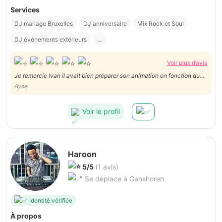
Services
DJ mariage Bruxelles
DJ anniversaire
Mix Rock et Soul
DJ événements extérieurs
...
Voir plus d’avis
Je remercie Ivan il avait bien préparer son animation en fonction du
public , c'est une découverte pour nous et pour lui très sympathique
Ayse
merci
Voir le profil
Haroon
5/5
(1 avis)
Se déplace à Ganshoren
Identité vérifiée
À propos