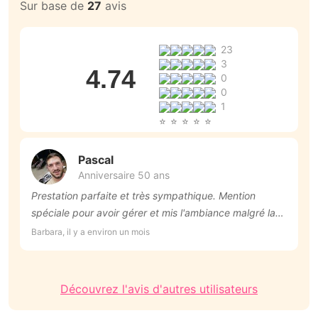
Sur base de
27
avis
23
3
4.74
0
0
1
Pascal
Anniversaire 50 ans
Prestation parfaite et très sympathique. Mention
T
spéciale pour avoir gérer et mis l'ambiance malgré la
An
canicule ! Je recommande +++
Barbara, il y a environ un mois
Découvrez l'avis d'autres utilisateurs