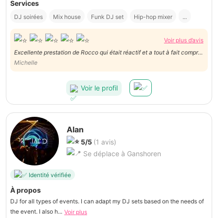
Services
DJ soirées
Mix house
Funk DJ set
Hip-hop mixer
...
Voir plus d’avis
Excellente prestation de Rocco qui était réactif et a tout à fait compris
la demande. Exécution rapide et efficace, je recommande!
Michelle
Voir le profil
Alan
5/5
(1 avis)
Se déplace à Ganshoren
Identité vérifiée
À propos
DJ for all types of events. I can adapt my DJ sets based on the needs of
the event. I also h...
Voir plus