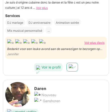
Je suis d origine cubaine donc la danse et la fête c est un peu notre
culture j ai 12 ans d ...
Voir plus
Services
DJ mariage
DJ anniversaire
Animation soirée
Mix musical personnalisé
...
Voir plus d’avis
Bedankt voor een leuke avond aan de aanwezigen te bezorgen op
ons valentijnsevenement. Groetjes Jennifer (partytect)
Jennifer
Voir le profil
Daren
Nouveau
Ganshoren
Identité vérifiée