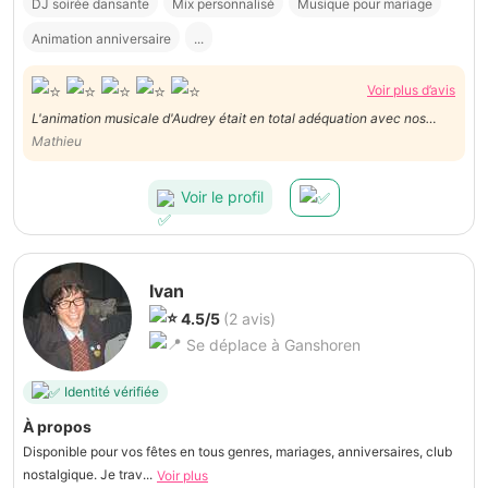
DJ soirée dansante
Mix personnalisé
Musique pour mariage
Animation anniversaire
...
Voir plus d’avis
L'animation musicale d'Audrey était en total adéquation avec nos
attentes et a contribué à la réussite de notre soirée. Plusieurs des
Mathieu
invités m'ont d'ailleurs féliciter pour la musique. Je le recommande
chaudement
Voir le profil
Ivan
4.5/5
(2 avis)
Se déplace à Ganshoren
Identité vérifiée
À propos
Disponible pour vos fêtes en tous genres, mariages, anniversaires, club
nostalgique. Je trav...
Voir plus