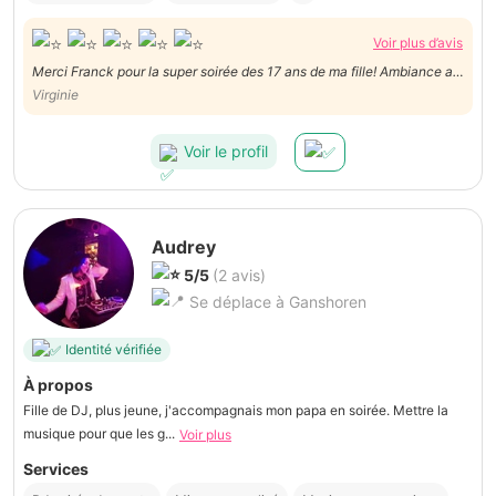
Voir plus d’avis
Merci Franck pour la super soirée des 17 ans de ma fille! Ambiance au
top!
Virginie
Voir le profil
Audrey
5/5
(2 avis)
Se déplace à Ganshoren
Identité vérifiée
À propos
Fille de DJ, plus jeune, j'accompagnais mon papa en soirée. Mettre la
musique pour que les g...
Voir plus
Services