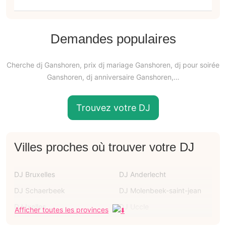
Demandes populaires
Cherche dj Ganshoren, prix dj mariage Ganshoren, dj pour soirée
Ganshoren, dj anniversaire Ganshoren,…
Trouvez votre DJ
Villes proches où trouver votre DJ
DJ Bruxelles
DJ Anderlecht
DJ Schaerbeek
DJ Molenbeek-saint-jean
DJ Ixelles
DJ Uccle
Afficher toutes les provinces
DJ Woluwe-saint-lambert
DJ Forest