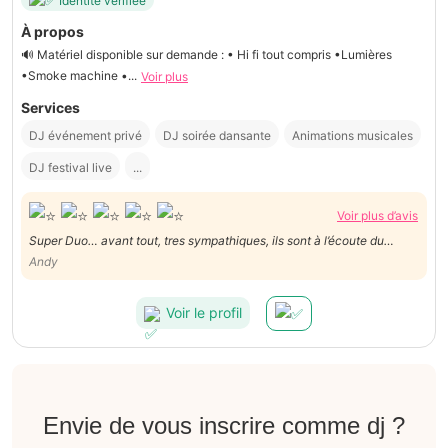
Identité vérifiée
À propos
🔊 Matériel disponible sur demande : • Hi fi tout compris •Lumières
•Smoke machine •...
Voir plus
Services
DJ événement privé
DJ soirée dansante
Animations musicales
DJ festival live
...
Voir plus d’avis
Super Duo… avant tout, tres sympathiques, ils sont à l’écoute du
client, puis de leur public… ils mettent beaucoup d’énergie à la
Andy
préparation de leur prestation et on ressent la passion pour leur
travail… merci beaucoup et à très bientôt…
Voir le profil
Envie de vous inscrire comme dj ?