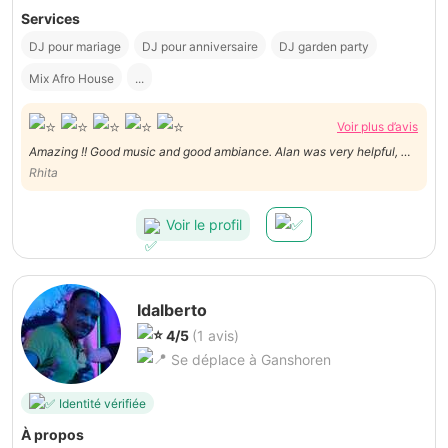
Services
DJ pour mariage
DJ pour anniversaire
DJ garden party
Mix Afro House
...
Voir plus d’avis
Amazing !! Good music and good ambiance. Alan was very helpful, we
had a great afternoon thanks to him!!
Rhita
Voir le profil
Idalberto
4/5
(1 avis)
Se déplace à Ganshoren
Identité vérifiée
À propos