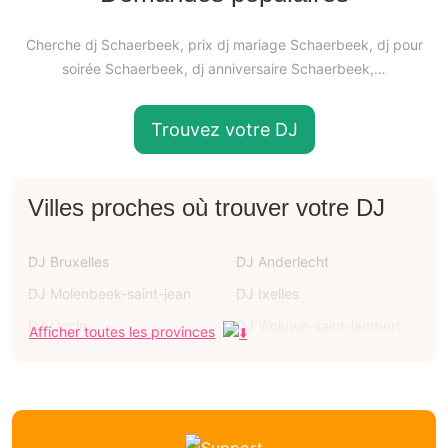
Cherche dj Schaerbeek, prix dj mariage Schaerbeek, dj pour
soirée Schaerbeek, dj anniversaire Schaerbeek,…
Trouvez votre DJ
Villes proches où trouver votre DJ
DJ Bruxelles
DJ Anderlecht
DJ Molenbeek-saint-jean
DJ Ixelles
DJ Uccle
DJ Woluwe-saint-lambert
Afficher toutes les provinces
DJ Forest
DJ Jette
DJ Etterbeek
Dj Evere
Dj Laeken
Dj Neder-over-heembeek