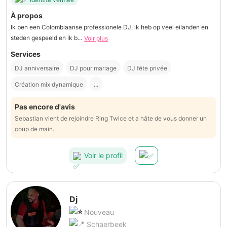
À propos
Ik ben een Colombiaanse professionele DJ, ik heb op veel eilanden en
steden gespeeld en ik b...
Voir plus
Services
DJ anniversaire
DJ pour mariage
DJ fête privée
Création mix dynamique
...
Pas encore d'avis
Sebastian vient de rejoindre Ring Twice et a hâte de vous donner un
coup de main.
Voir le profil
Dj
Nouveau
Schaerbeek