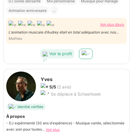
DJ soirée dansante
Mix personnalisé
Musique pour mariage
Animation anniversaire
...
Voir plus d’avis
L'animation musicale d'Audrey était en total adéquation avec nos
attentes et a contribué à la réussite de notre soirée. Plusieurs des
Mathieu
invités m'ont d'ailleurs féliciter pour la musique. Je le recommande
chaudement
Voir le profil
Yves
5/5
(2 avis)
Se déplace à Schaerbeek
Identité vérifiée
À propos
- DJ expérimenté (30 ans d'expérience) - Musique variée, sélectionnée
avec soin pour toutes...
Voir plus