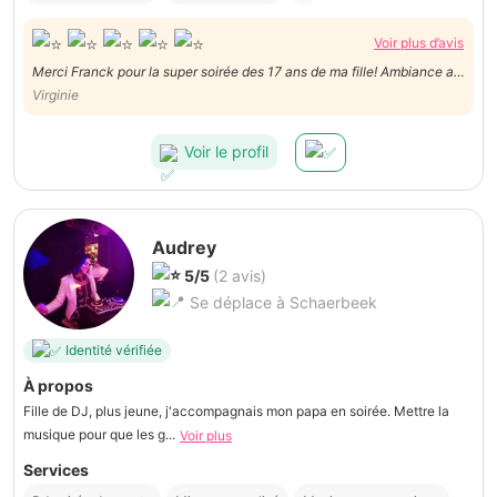
Voir plus d’avis
Merci Franck pour la super soirée des 17 ans de ma fille! Ambiance au
top!
Virginie
Voir le profil
Audrey
5/5
(2 avis)
Se déplace à Schaerbeek
Identité vérifiée
À propos
Fille de DJ, plus jeune, j'accompagnais mon papa en soirée. Mettre la
musique pour que les g...
Voir plus
Services