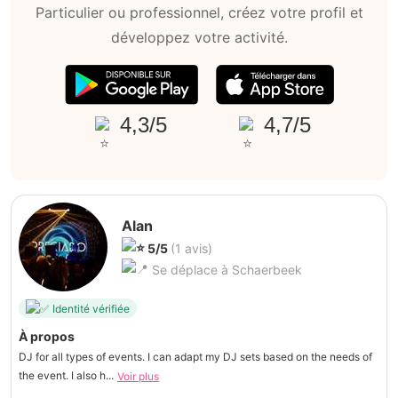
Particulier ou professionnel, créez votre profil et
développez votre activité.
4,3/5
4,7/5
Alan
5/5
(1 avis)
Se déplace à Schaerbeek
Identité vérifiée
À propos
DJ for all types of events. I can adapt my DJ sets based on the needs of
the event. I also h...
Voir plus