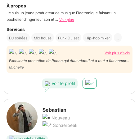
À propos
Je suis un jeune producteur de musique Electronique faisant un
bachelier d'ingénieur son et ...
Voir plus
Services
DJ soirées
Mix house
Funk DJ set
Hip-hop mixer
...
Voir plus d’avis
Excellente prestation de Rocco qui était réactif et a tout à fait compris
la demande. Exécution rapide et efficace, je recommande!
Michelle
Voir le profil
Sebastian
Nouveau
Schaerbeek
Identité vérifiée