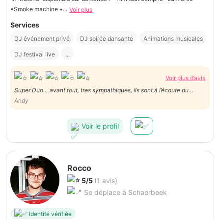
•Smoke machine •...
Voir plus
Services
DJ événement privé
DJ soirée dansante
Animations musicales
DJ festival live
...
Voir plus d’avis
Super Duo… avant tout, tres sympathiques, ils sont à l’écoute du
client, puis de leur public… ils mettent beaucoup d’énergie à la
Andy
préparation de leur prestation et on ressent la passion pour leur
travail… merci beaucoup et à très bientôt…
Voir le profil
Rocco
5/5
(1 avis)
Se déplace à Schaerbeek
Identité vérifiée