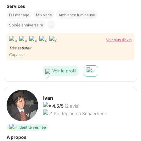
Services
DJ mariage
Mix varié
Ambiance lumineuse
Soirée anniversaire
...
Voir plus d’avis
Très satisfait
Capasso
Voir le profil
Ivan
4.5/5
(2 avis)
Se déplace à Schaerbeek
Identité vérifiée
À propos