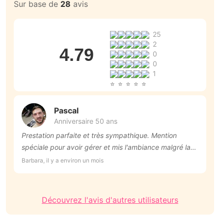
Sur base de
28
avis
25
2
4.79
0
0
1
Pascal
Anniversaire 50 ans
Prestation parfaite et très sympathique. Mention
T
spéciale pour avoir gérer et mis l'ambiance malgré la
An
canicule ! Je recommande +++
Barbara, il y a environ un mois
Découvrez l'avis d'autres utilisateurs