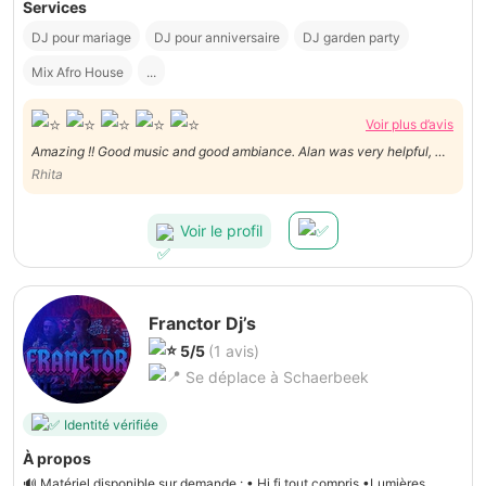
Services
DJ pour mariage
DJ pour anniversaire
DJ garden party
Mix Afro House
...
Voir plus d’avis
Amazing !! Good music and good ambiance. Alan was very helpful, we
had a great afternoon thanks to him!!
Rhita
Voir le profil
Franctor Dj’s
5/5
(1 avis)
Se déplace à Schaerbeek
Identité vérifiée
À propos
🔊 Matériel disponible sur demande : • Hi fi tout compris •Lumières