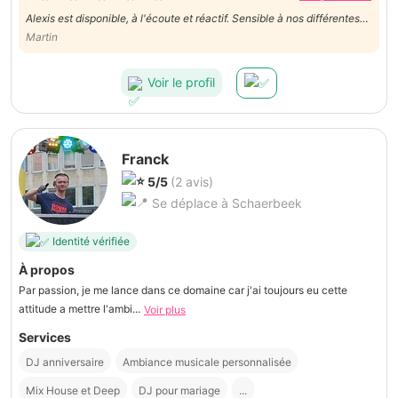
Alexis est disponible, à l'écoute et réactif. Sensible à nos différentes
demandes. Arrivé bien à l'avance, il est de bon conseil et à rempli sa
Martin
mission avec brio.
Voir le profil
Franck
5/5
(2 avis)
Se déplace à Schaerbeek
Identité vérifiée
À propos
Par passion, je me lance dans ce domaine car j'ai toujours eu cette
attitude a mettre l'ambi...
Voir plus
Services
DJ anniversaire
Ambiance musicale personnalisée
Mix House et Deep
DJ pour mariage
...