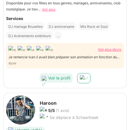
Disponible pour vos fêtes en tous genres, mariages, anniversaires, club
nostalgique. Je trav...
Voir plus
Services
DJ mariage Bruxelles
DJ anniversaire
Mix Rock et Soul
DJ événements extérieurs
...
Voir plus d’avis
Je remercie Ivan il avait bien préparer son animation en fonction du
public , c'est une découverte pour nous et pour lui très sympathique
Ayse
merci
Voir le profil
Haroon
5/5
(1 avis)
Se déplace à Schaerbeek