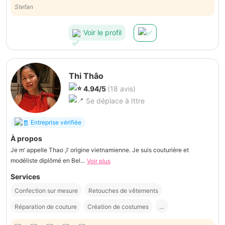
Je ferai appel de nouveau appel à elle pour tous nos besoins en
Stefan
couture !
Voir le profil
Thi Thâo
4.94/5
(18 avis)
Se déplace à Ittre
Entreprise vérifiée
À propos
Je m’ appelle Thao ,l’ origine vietnamienne. Je suis couturière et
modéliste diplômé en Bel...
Voir plus
Services
Confection sur mesure
Retouches de vêtements
Réparation de couture
Création de costumes
...