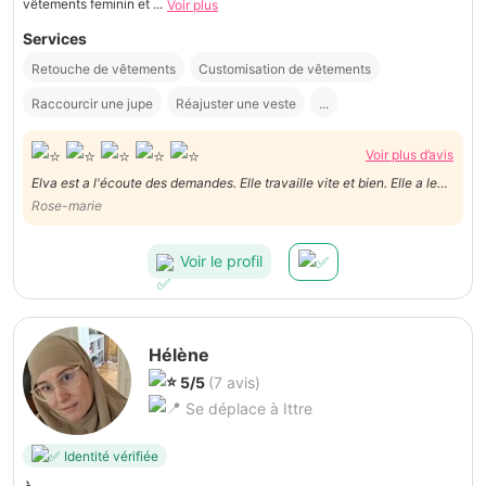
vêtements feminin et ...
Voir plus
Services
Retouche de vêtements
Customisation de vêtements
Raccourcir une jupe
Réajuster une veste
...
Voir plus d’avis
Elva est a l'écoute des demandes. Elle travaille vite et bien. Elle a le
sens du detail et très bon contact humain. Je suis très satisfaite du
Rose-marie
travail sur 4 pantalons très différents. Merci
Voir le profil
Hélène
5/5
(7 avis)
Se déplace à Ittre
Identité vérifiée