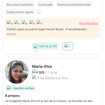
Raccourcir pantalon
Ourlet jupe
Retouche professionnelle
Déplacement rapide
...
Voir plus d’avis
Parfait..super accueil et super travail de pro . A recommander
vivement
Michel
Voir le profil
Maria-Elva
5/5
(11 avis)
Se déplace à Ittre
Identité vérifiée
À propos
Je m'appelle Maria-Elva et je fais de la couture. Je travaille sur des