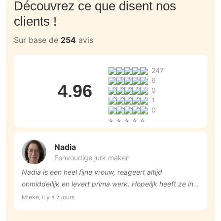
Découvrez ce que disent nos
clients !
Sur base de
254
avis
247
6
4.96
0
1
0
Nadia
Eenvoudige jurk maken
Nadia is een heel fijne vrouw, reageert altijd
T
onmiddellijk en levert prima werk. Hopelijk heeft ze in
Jo
de toekomst nog tijd om voor mij nog wat te werken!
Mieke, il y a 7 jours
Veel dank Nadia!