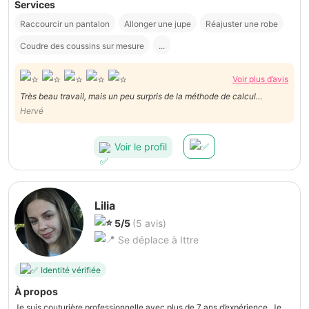
Services
Raccourcir un pantalon
Allonger une jupe
Réajuster une robe
Coudre des coussins sur mesure
...
Voir plus d’avis
Très beau travail, mais un peu surpris de la méthode de calcul
différente de celle proposée. Elle annonçait un tarif horaire et elle a
Hervé
proposé un forfait. Sinon, elle est très courtoise et courageuse et je
referai appel à elle sans doute. Merci
Voir le profil
Lilia
5/5
(5 avis)
Se déplace à Ittre
Identité vérifiée
À propos
Je suis couturière professionnelle avec plus de 7 ans d’expérience. Je