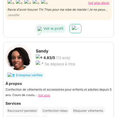
Voir plus d’avis
Ravie d'avoir trouver Thi Thao pour ma robe de mariée ! Je ne peux
que recommander cette talentueuse couturière. Elle a été à l'écoute
Jennifer
des moindres détails. Très professionnelle et très minutieuse. Encore
merci pour la robe !
Voir le profil
Sandy
4.83/5
(12 avis)
Se déplace à Ittre
Entreprise vérifiée
À propos
Confection de vêtements et accessoires pour enfants et adultes depuis 5
ans. Cours de coutu...
Voir plus
Services
Raccourcir pantalon
Confection robes
Réajuster vêtements