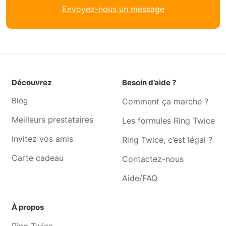
Couturière Rebecq-rognon
Couturière Seneffe
Envoyez-nous un message
Couturière Ecaussinnes-
Couturière Petit-Enghien
d'enghien
Couturière Ohain
Couturière Enghien
Couturière Rèves
Couturière Godarville
Couturière Pont-à-celles
Couturière Uccle
Découvrez
Besoin d’aide ?
Couturière Bousval
Couturière La Hulpe
Blog
Comment ça marche ?
Couturière Soignies
Couturière Fayt-lez-
Meilleurs prestataires
Les formules Ring Twice
manage
Invitez vos amis
Ring Twice, c’est légal ?
Carte cadeau
Contactez-nous
Aide/FAQ
À propos
Ring Twice