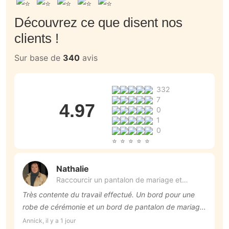
Découvrez ce que disent nos
clients !
Sur base de
340
avis
332
7
4.97
0
1
0
Nathalie
Raccourcir un pantalon de mariage et
raccourcir une longue robe de témoin et
Très contente du travail effectué. Un bord pour une
U
avec le surplus faire une étole
robe de cérémonie et un bord de pantalon de mariage.
v
Merci. Je recommande
Annick, il y a 1 jour
Me