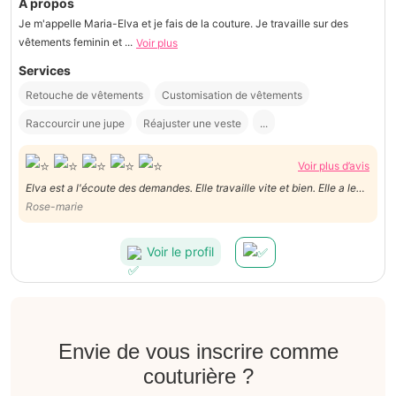
À propos
Je m'appelle Maria-Elva et je fais de la couture. Je travaille sur des
vêtements feminin et ...
Voir plus
Services
Retouche de vêtements
Customisation de vêtements
Raccourcir une jupe
Réajuster une veste
...
Voir plus d’avis
Elva est a l'écoute des demandes. Elle travaille vite et bien. Elle a le
sens du detail et très bon contact humain. Je suis très satisfaite du
Rose-marie
travail sur 4 pantalons très différents. Merci
Voir le profil
Envie de vous inscrire comme
couturière ?