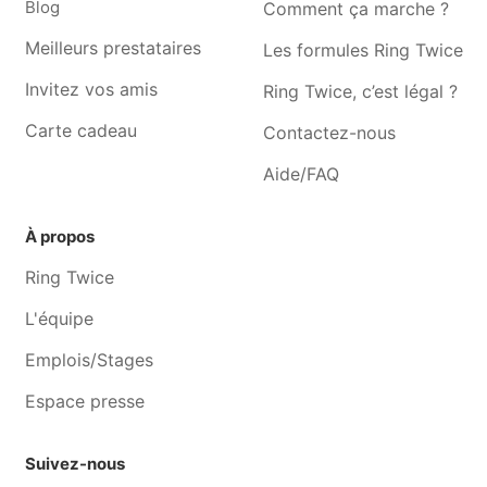
Blog
Comment ça marche ?
Couturière Souvret
Couturière Rèves
Meilleurs prestataires
Les formules Ring Twice
Couturière Mont-sur-
Couturière Loverval
marchienne
Invitez vos amis
Ring Twice, c’est légal ?
Carte cadeau
Contactez-nous
Aide/FAQ
À propos
Ring Twice
L'équipe
Emplois/Stages
Espace presse
Suivez-nous