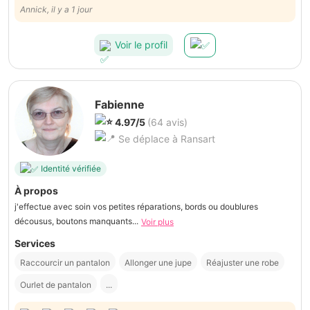
cérémonie et un bord de pantalon de mariage. Merci. Je recommande
Annick, il y a 1 jour
Voir le profil
Fabienne
4.97/5
(64 avis)
Se déplace à Ransart
Identité vérifiée
À propos
j'effectue avec soin vos petites réparations, bords ou doublures
décousus, boutons manquants...
Voir plus
Services
Raccourcir un pantalon
Allonger une jupe
Réajuster une robe
Ourlet de pantalon
...