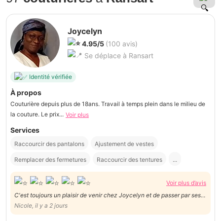
Joycelyn
4.95/5
(100 avis)
Se déplace à Ransart
Identité vérifiée
À propos
Couturière depuis plus de 18ans. Travail à temps plein dans le milieu de
la couture. Le prix...
Voir plus
Services
Raccourcir des pantalons
Ajustement de vestes
Remplacer des fermetures
Raccourcir des tentures
...
Voir plus d’avis
C'est toujours un plaisir de venir chez Joycelyn et de passer par ses
services. C est une dame très sympathique et d'un professionnalisme
Nicole, il y a 2 jours
de haut niveau. Toujours de bons conseils. Vraiment une couturière à