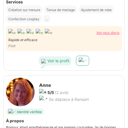
Services
Création sur mesure
Tenue de mariage
Ajustement de robe
Confection cosplay
...
Voir plus d’avis
Rapide et efficace
Piotr
Voir le profil
Anne
5/5
(2 avis)
Se déplace à Ransart
Identité vérifiée
À propos
Bonjour, étant ergothérapeute et ma maman couturière, j’ai de bonnes