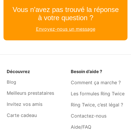
Couturière Marcinelle
Couturière Gerpinnes
Vous n’avez pas trouvé la réponse
Couturière Mont-sur-
Couturière Gilly
à votre question ?
marchienne
Envoyez-nous un message
Couturière Châtelineau
Couturière Villers-poterie
Couturière Nalinnes
Couturière Marchienne-au-
pont
Couturière Montigny-le-
Couturière Jumet
tilleul
Découvrez
Besoin d’aide ?
Couturière Farciennes
Couturière Monceau-sur-
sambre
Blog
Comment ça marche ?
Couturière Ham-sur-heure
Couturière Goutroux
Meilleurs prestataires
Les formules Ring Twice
Couturière Somzée
Couturière Roux
Invitez vos amis
Ring Twice, c’est légal ?
Couturière Ransart
Couturière Gozée
Carte cadeau
Contactez-nous
Aide/FAQ