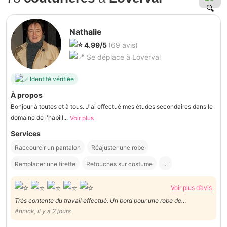
Nathalie
4.99/5
(69 avis)
Se déplace à Loverval
Identité vérifiée
À propos
Bonjour à toutes et à tous. J'ai effectué mes études secondaires dans le
domaine de l'habill...
Voir plus
Services
Raccourcir un pantalon
Réajuster une robe
Remplacer une tirette
Retouches sur costume
...
Voir plus d’avis
Très contente du travail effectué. Un bord pour une robe de
cérémonie et un bord de pantalon de mariage. Merci. Je recommande
Annick, il y a 2 jours