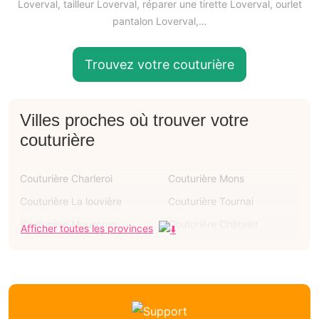
Loverval, tailleur Loverval, réparer une tirette Loverval, ourlet
pantalon Loverval,…
Trouvez votre couturière
Villes proches où trouver votre
couturière
Couturière Charleroi
Couturière Mons
Couturière La louvière
Couturière Tournai
Couturière Mouscron
Couturière Châtelet
Afficher toutes les provinces
Couturière Binche
Couturière Courcelles
Couturière Ath
Couturière Soignies
Couturière Couillet
Couturière Montignies-sur-
sambre