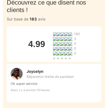
Découvrez ce que disent nos
clients !
Sur base de
183
avis
180
3
4.99
0
0
0
Joycelyn
Réparation tirette de pantalon
Ok super service
T
r
Alain, il y a environ 16 heures
M
An