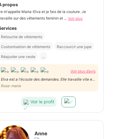
À propos
Je m'appelle Maria-Elva et je fais de la couture. Je
travaille sur des vêtements feminin et ...
Voir plus
Services
Retouche de vêtements
Customisation de vêtements
Raccourcir une jupe
Réajuster une veste
...
Voir plus d’avis
Elva est a l'écoute des demandes. Elle travaille vite et
bien. Elle a le sens du detail et très bon contact
Rose-marie
humain. Je suis très satisfaite du travail sur 4
pantalons très différents. Merci
Voir le profil
Anne