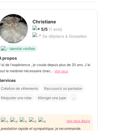
Christiane
5/5
(1 avis)
Se déplace à Gosselies
Identité vérifiée
À propos
J'ai de l'expérience , je couds depuis plus de 20 ans. J'ai
tout le matériel nécessaire (mac...
Voir plus
Services
Création de vêtements
Raccourcir un pantalon
Réajuster une robe
Allonger une jupe
...
Voir plus d’avis
prestation rapide et sympatrique. je recommande.