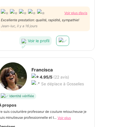
Voir plus d’avis
Excellente prestation: qualité, rapidité, sympathie!
Jean-luc, il y a 16 jours
Voir le profil
Francisca
4.95/5
(22 avis)
Se déplace à Gosselies
Identité vérifiée
À propos
Je suis couturière professeur de couture retoucheuse je
suis minutieuse professionnelle et t...
Voir plus
Services