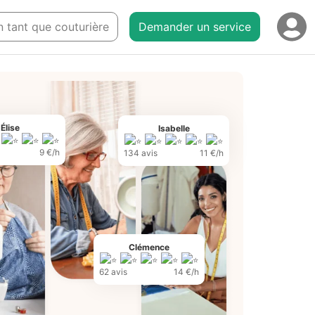
en tant que couturière
Demander un service
Élise
Isabelle
9 €/h
134 avis
11 €/h
Clémence
62 avis
14 €/h