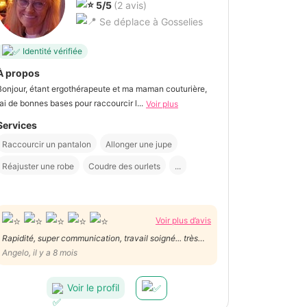
5/5
(2 avis)
Se déplace à Gosselies
Identité vérifiée
À propos
Bonjour, étant ergothérapeute et ma maman couturière,
j’ai de bonnes bases pour raccourcir l...
Voir plus
Services
Raccourcir un pantalon
Allonger une jupe
Réajuster une robe
Coudre des ourlets
...
Voir plus d’avis
Rapidité, super communication, travail soigné... très
bien !
Angelo, il y a 8 mois
Voir le profil