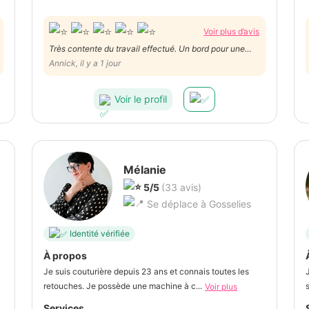
Voir plus d’avis
Très contente du travail effectué. Un bord pour une
robe de cérémonie et un bord de pantalon de mariage.
Annick, il y a 1 jour
Merci. Je recommande
Voir le profil
Mélanie
5/5
(33 avis)
Se déplace à Gosselies
Identité vérifiée
À propos
Je suis couturière depuis 23 ans et connais toutes les
retouches. Je possède une machine à c...
Voir plus
Services