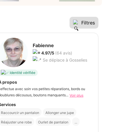
Filtres
Fabienne
4.97/5
(64 avis)
Se déplace à Gosselies
Identité vérifiée
À propos
j'effectue avec soin vos petites réparations, bords ou
doublures décousus, boutons manquants...
Voir plus
Services
Raccourcir un pantalon
Allonger une jupe
Réajuster une robe
Ourlet de pantalon
...