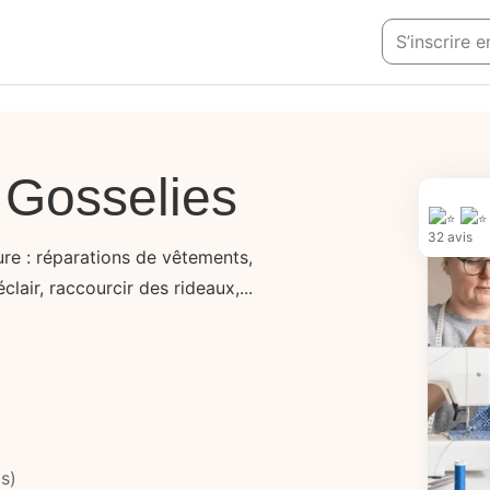
S’inscrire 
 Gosselies
32 avis
re : réparations de vêtements,
lair, raccourcir des rideaux,...
s)