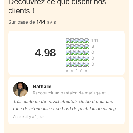
Découvrez ce que disent nos
clients !
Sur base de
144
avis
141
3
4.98
0
0
0
Nathalie
Raccourcir un pantalon de mariage et
raccourcir une longue robe de témoin et
Très contente du travail effectué. Un bord pour une
U
avec le surplus faire une étole
robe de cérémonie et un bord de pantalon de mariage.
v
Merci. Je recommande
Annick, il y a 1 jour
Me