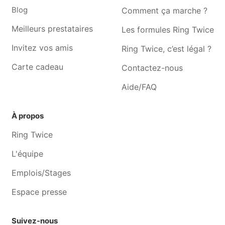
Blog
Comment ça marche ?
Couturière Loverval
Couturière Couillet
Couturière Anderlues
Couturière Somzée
Meilleurs prestataires
Les formules Ring Twice
Couturière Merbes-le-
Couturière Forchies-la-
Invitez vos amis
Ring Twice, c’est légal ?
château
marche
Carte cadeau
Contactez-nous
Aide/FAQ
À propos
Ring Twice
L'équipe
Emplois/Stages
Espace presse
Suivez-nous