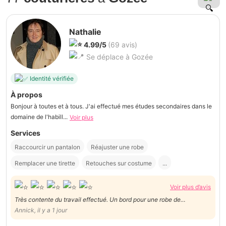
Nathalie
4.99/5
(69 avis)
Se déplace à Gozée
Identité vérifiée
À propos
Bonjour à toutes et à tous. J'ai effectué mes études secondaires dans le
domaine de l'habill...
Voir plus
Services
Raccourcir un pantalon
Réajuster une robe
Remplacer une tirette
Retouches sur costume
...
Voir plus d’avis
Très contente du travail effectué. Un bord pour une robe de
cérémonie et un bord de pantalon de mariage. Merci. Je recommande
Annick, il y a 1 jour