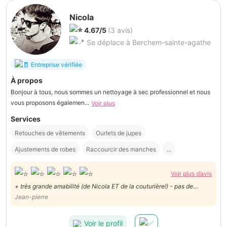
Nicola
4.67/5
(3 avis)
Se déplace à Berchem-sainte-agathe
Entreprise vérifiée
À propos
Bonjour à tous, nous sommes un nettoyage à sec professionnel et nous
vous proposons égalemen...
Voir plus
Services
Retouches de vêtements
Ourlets de jupes
Ajustements de robes
Raccourcir des manches
...
Voir plus d’avis
+ très grande amabilité (de Nicola ET de la couturière!) - pas de
retouche possible de l'entre-jambes
Jean-pierre
Voir le profil