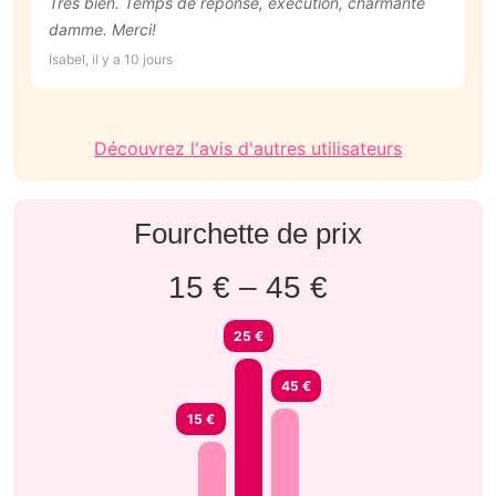
Très bien. Temps de réponse, execution, charmante
N
damme. Merci!
r
Isabel, il y a 10 jours
Lo
Découvrez l'avis d'autres utilisateurs
Fourchette de prix
15 € – 45 €
25 €
45 €
15 €