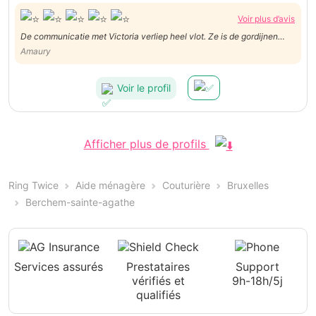
Voir plus d’avis
De communicatie met Victoria verliep heel vlot. Ze is de gordijnen
komen ophalen en terugbrengen op het afgesproken tijdstip, en heeft
Amaury
een aantal vragen gesteld omdat er een aantal onduidelijkheden
waren. Prima service!
Voir le profil
Afficher plus de profils
Ring Twice
Aide ménagère
Couturière
Bruxelles
Berchem-sainte-agathe
Services assurés
Prestataires
Support
vérifiés et
9h-18h/5j
qualifiés