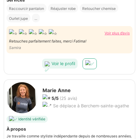
Raccourcir pantalon
Réajuster robe
Retoucher chemise
Ourlet jupe
...
Voir plus d’avis
Retouches parfaitement faites, merci Fatima!
Samira
Voir le profil
Marie Anne
5/5
(25 avis)
Se déplace à Berchem-sainte-agathe
Identité vérifiée
À propos
Je travaille comme styliste indépendante depuis de nombreuses années.