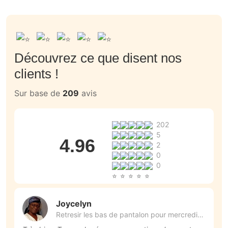
Découvrez ce que disent nos
clients !
Sur base de
209
avis
202
5
4.96
2
0
0
Joycelyn
Retresir les bas de pantalon pour mercredi
29 Juillet.