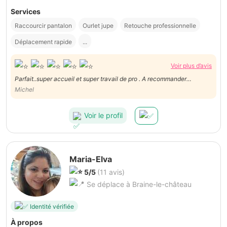
Services
Raccourcir pantalon
Ourlet jupe
Retouche professionnelle
Déplacement rapide
...
Voir plus d’avis
Parfait..super accueil et super travail de pro . A recommander
vivement
Michel
Voir le profil
Maria-Elva
5/5
(11 avis)
Se déplace à Braine-le-château
Identité vérifiée
À propos