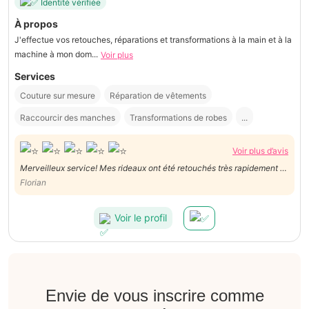
Identité vérifiée
À propos
J'effectue vos retouches, réparations et transformations à la main et à la
machine à mon dom...
Voir plus
Services
Couture sur mesure
Réparation de vêtements
Raccourcir des manches
Transformations de robes
...
Voir plus d’avis
Merveilleux service! Mes rideaux ont été retouchés très rapidement et
sont superbes ! A recommander sans hésitation
Florian
Voir le profil
Envie de vous inscrire comme