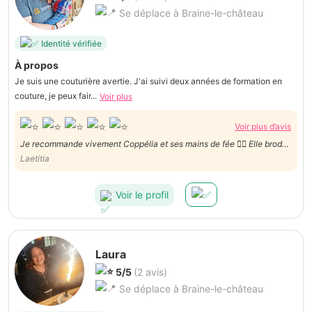
Se déplace à Braine-le-château
Identité vérifiée
À propos
Je suis une couturière avertie. J'ai suivi deux années de formation en
couture, je peux fair...
Voir plus
Voir plus d’avis
Je recommande vivement Coppélia et ses mains de fée 🧚‍♀️ Elle brode
magnifiquement bien. Merci pour le service demandé 😊 qui à été
Laetitia
traité avec rapidité, professionnalisme et beaucoup de sympathie 🤩
Voir le profil
Laura
5/5
(2 avis)
Se déplace à Braine-le-château