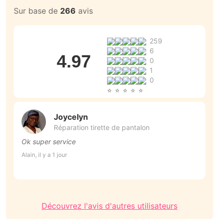
Sur base de
266
avis
259
6
4.97
0
1
0
Joycelyn
Réparation tirette de pantalon
Ok super service
T
r
Alain, il y a 1 jour
M
An
Découvrez l'avis d'autres utilisateurs