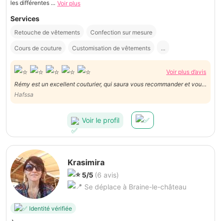
les différentes ...
Voir plus
Services
Retouche de vêtements
Confection sur mesure
Cours de couture
Customisation de vêtements
...
Voir plus d’avis
Rémy est un excellent couturier, qui saura vous recommander et vous
apprendre des choses, il a de très bonnes machines 👌🏻👌🏻👌🏻 Vous
Hafssa
pouvez déposer vos projets de couture chez lui les yeux fermés 😃
Vous n'allez pas le regretter.
Voir le profil
Krasimira
5/5
(6 avis)
Se déplace à Braine-le-château
Identité vérifiée