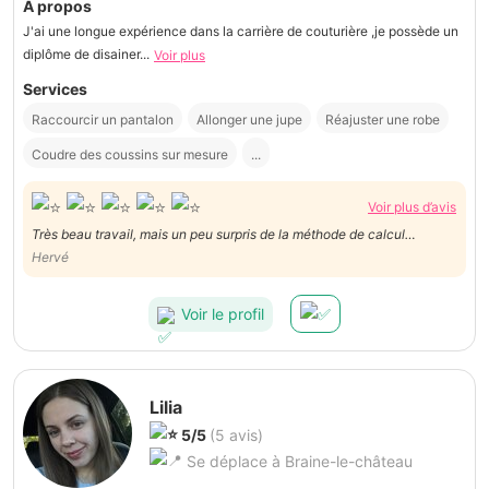
À propos
J'ai une longue expérience dans la carrière de couturière ,je possède un
diplôme de disainer...
Voir plus
Services
Raccourcir un pantalon
Allonger une jupe
Réajuster une robe
Coudre des coussins sur mesure
...
Voir plus d’avis
Très beau travail, mais un peu surpris de la méthode de calcul
différente de celle proposée. Elle annonçait un tarif horaire et elle a
Hervé
proposé un forfait. Sinon, elle est très courtoise et courageuse et je
referai appel à elle sans doute. Merci
Voir le profil
Lilia
5/5
(5 avis)
Se déplace à Braine-le-château