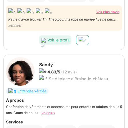
Voir plus d’avis
Ravie d'avoir trouver Thi Thao pour ma robe de mariée ! Je ne peux
que recommander cette talentueuse couturière. Elle a été à l'écoute
Jennifer
des moindres détails. Très professionnelle et très minutieuse. Encore
merci pour la robe !
Voir le profil
Sandy
4.83/5
(12 avis)
Se déplace à Braine-le-château
Entreprise vérifiée
À propos
Confection de vêtements et accessoires pour enfants et adultes depuis 5
ans. Cours de coutu...
Voir plus
Services