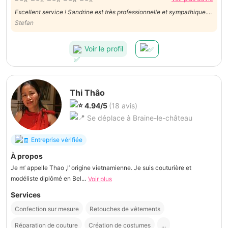
Excellent service ! Sandrine est très professionnelle et sympathique.
Je ferai appel de nouveau appel à elle pour tous nos besoins en
Stefan
couture !
Voir le profil
Thi Thâo
4.94/5
(18 avis)
Se déplace à Braine-le-château
Entreprise vérifiée
À propos
Je m’ appelle Thao ,l’ origine vietnamienne. Je suis couturière et
modéliste diplômé en Bel...
Voir plus
Services
Confection sur mesure
Retouches de vêtements
Réparation de couture
Création de costumes
...