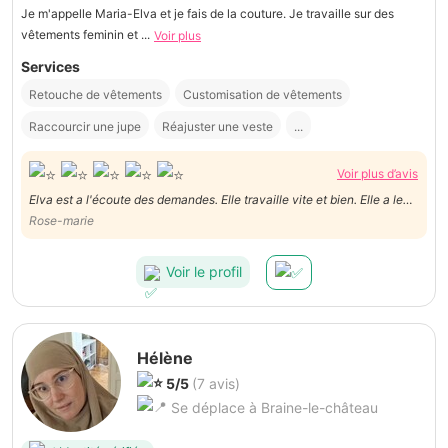
Je m'appelle Maria-Elva et je fais de la couture. Je travaille sur des
vêtements feminin et ...
Voir plus
Services
Retouche de vêtements
Customisation de vêtements
Raccourcir une jupe
Réajuster une veste
...
Voir plus d’avis
Elva est a l'écoute des demandes. Elle travaille vite et bien. Elle a le
sens du detail et très bon contact humain. Je suis très satisfaite du
Rose-marie
travail sur 4 pantalons très différents. Merci
Voir le profil
Hélène
5/5
(7 avis)
Se déplace à Braine-le-château