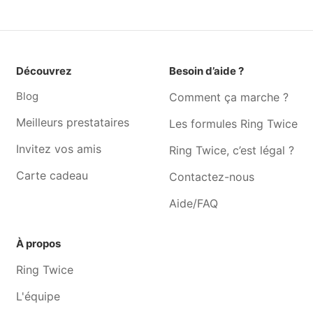
Couturière Forest
Couturière Genval
Couturière Ecaussinnes-
Couturière Watermael-
d'enghien
boitsfort
Couturière Anderlecht
Couturière Céroux-mousty
Découvrez
Besoin d’aide ?
Couturière Ixelles
Couturière Bousval
Blog
Comment ça marche ?
Meilleurs prestataires
Les formules Ring Twice
Invitez vos amis
Ring Twice, c’est légal ?
Carte cadeau
Contactez-nous
Aide/FAQ
À propos
Ring Twice
L'équipe