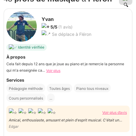
Yvan
5/5
(1 avis)
Se déplace à Fléron
Identité vérifiée
À propos
Cela fait depuis 12 ans que je joue au piano et je remercie la personne
qui m'a enseignée ca...
Voir plus
Services
Pédagogie méthode
Toutes âges
Piano tous niveaux
Cours personnalisés
...
Voir plus d’avis
Amical, enthousiaste, amusant et plein d'esprit musical. C'était un
plaisir d'avoir Yvan.
Edgar