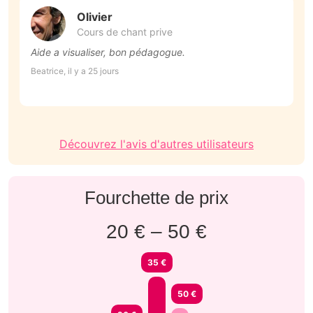
Olivier
Cours de chant prive
Aide a visualiser, bon pédagogue.
T
p
Beatrice, il y a 25 jours
p
Al
Découvrez l'avis d'autres utilisateurs
Fourchette de prix
20 € – 50 €
35 €
50 €