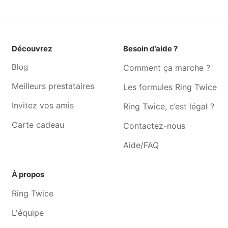
Grivegnee
Cours de musique Angleur
Cours de musique Bressoux
Cours de musique Barchon
Cours de musique Embourg
Découvrez
Besoin d’aide ?
Cours de musique Blégny
Cours de musique Beaufays
Blog
Comment ça marche ?
Cours de musique Tilff
Cours de musique Battice
Meilleurs prestataires
Les formules Ring Twice
Cours de musique Sprimont
Cours de musique Boncelles
Invitez vos amis
Ring Twice, c’est légal ?
Cours de musique Esneux
Cours de musique Dalhem
Carte cadeau
Contactez-nous
Cours de musique
Cours de musique Alleur
Jemeppe-sur-meuse
Aide/FAQ
À propos
Ring Twice
L'équipe