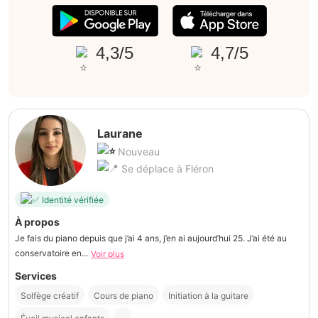
4,3/5
4,7/5
Laurane
Nouveau
Se déplace à Fléron
Identité vérifiée
À propos
Je fais du piano depuis que j’ai 4 ans, j’en ai aujourd’hui 25. J’ai été au
conservatoire en...
Voir plus
Services
Solfège créatif
Cours de piano
Initiation à la guitare