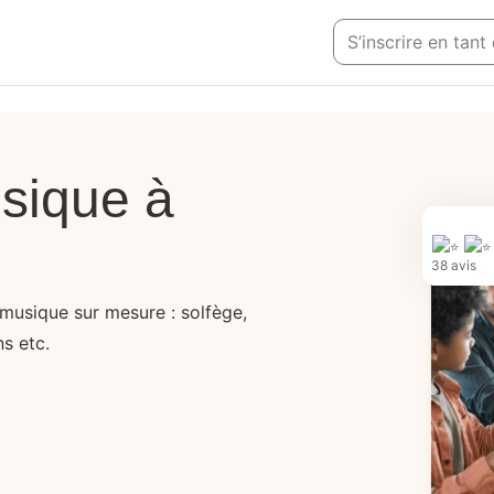
S’inscrire en tan
sique à
38 avis
musique sur mesure : solfège,
ns etc.