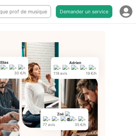
t que prof de musique
Demander un service
Elias
Adrien
30 €/h
118 avis
19 €/h
Zoé
77 avis
35 €/h