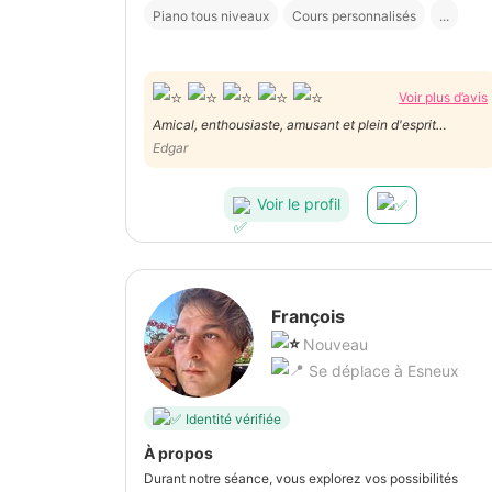
Piano tous niveaux
Cours personnalisés
...
Voir plus d’avis
Amical, enthousiaste, amusant et plein d'esprit
musical. C'était un plaisir d'avoir Yvan.
Edgar
Voir le profil
François
Nouveau
Se déplace à Esneux
Identité vérifiée
À propos
Durant notre séance, vous explorez vos possibilités