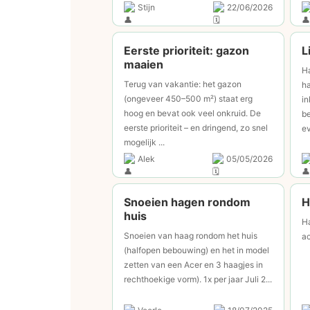
Stijn
22/06/2026
Eerste prioriteit: gazon
L
maaien
Ha
Terug van vakantie: het gazon
ha
(ongeveer 450–500 m²) staat erg
in
hoog en bevat ook veel onkruid. De
be
eerste prioriteit – en dringend, zo snel
ev
mogelijk ...
Alek
05/05/2026
Snoeien hagen rondom
H
huis
Ha
Snoeien van haag rondom het huis
ac
(halfopen bebouwing) en het in model
zetten van een Acer en 3 haagjes in
rechthoekige vorm). 1x per jaar Juli 2...