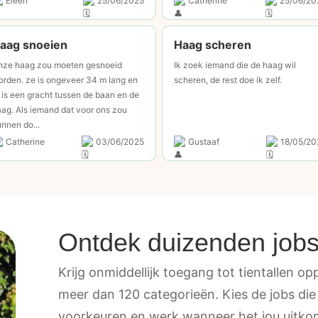
Eleen
25/06/2025
Catherine
25/06/20
aag snoeien
Haag scheren
nze haag zou moeten gesnoeid
Ik zoek iemand die de haag wil
rden. ze is ongeveer 34 m lang en
scheren, de rest doe ik zelf.
 is een gracht tussen de baan en de
ag. Als iemand dat voor ons zou
nnen do...
Catherine
03/06/2025
Gustaaf
18/05/20
Ontdek duizenden job
Krijg onmiddellijk toegang tot tientallen oppo
meer dan 120 categorieën. Kies de jobs die
voorkeuren en werk wanneer het jou uitkom