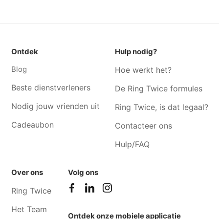
Dj Beersel
Dj Huizingen
Dj Ganshoren
Dj Alsemberg
Dj Schaarbeek
Dj Jette
Ontdek
Hulp nodig?
Dj Sint-Genesius-Rode
Dj Watermaal-bosvoorde
Blog
Hoe werkt het?
Beste dienstverleners
De Ring Twice formules
Nodig jouw vrienden uit
Ring Twice, is dat legaal?
Cadeaubon
Contacteer ons
Hulp/FAQ
Over ons
Volg ons
Ring Twice
Het Team
Ontdek onze mobiele applicatie