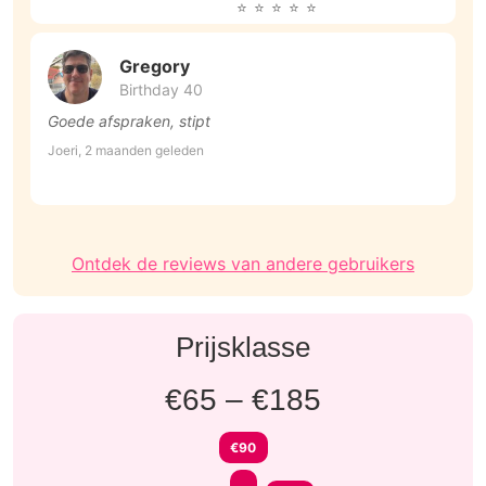
Gregory
Birthday 40
Goede afspraken, stipt
G
g
Joeri, 2 maanden geleden
b
M
w
Ontdek de reviews van andere gebruikers
Prijsklasse
€65 – €185
€90