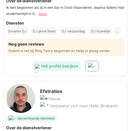
Over de dienstverlener
Ik ben begonnen als dj in een bar in Oost-Vlaanderen, daarna tijdens mijn
studententijd in G...
Meer
Diensten
Ervaren DJ
DJ privé feest
DJ verjaardag
DJ huwelijk
...
Nog geen reviews
Hubert is net bij Ring Twice begonnen en helpt je graag verder.
Het profiel bekijken
Efstratios
Nieuw
Verplaatst zich naar Halle (Brabant)
Geverifieerde identiteit
Over de dienstverlener