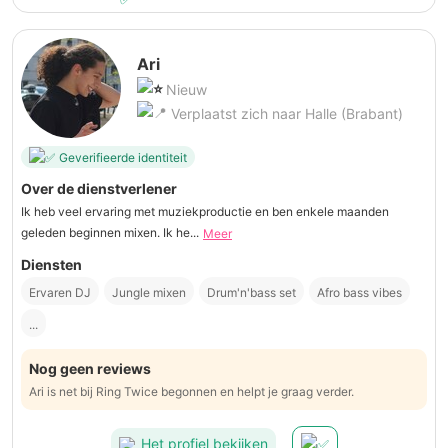
Ari
Nieuw
Verplaatst zich naar Halle (Brabant)
Geverifieerde identiteit
Over de dienstverlener
Ik heb veel ervaring met muziekproductie en ben enkele maanden
geleden beginnen mixen. Ik he...
Meer
Diensten
Ervaren DJ
Jungle mixen
Drum'n'bass set
Afro bass vibes
...
Nog geen reviews
Ari is net bij Ring Twice begonnen en helpt je graag verder.
Het profiel bekijken