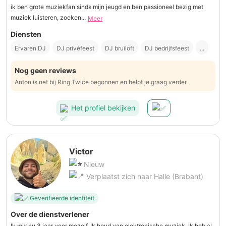
ik ben grote muziekfan sinds mijn jeugd en ben passioneel bezig met
muziek luisteren, zoeken...
Meer
Diensten
Ervaren DJ
DJ privéfeest
DJ bruiloft
DJ bedrijfsfeest
...
Nog geen reviews
Anton is net bij Ring Twice begonnen en helpt je graag verder.
Het profiel bekijken
Victor
Nieuw
Verplaatst zich naar Halle (Brabant)
Geverifieerde identiteit
Over de dienstverlener
Ik mix nu 3 jaar voor mezelf. Ik houd van elektronische muziek. Ik heb al