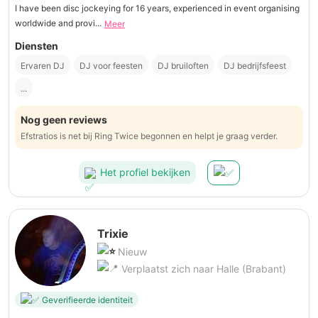
I have been disc jockeying for 16 years, experienced in event organising
worldwide and provi...
Meer
Diensten
Ervaren DJ
DJ voor feesten
DJ bruiloften
DJ bedrijfsfeest
...
Nog geen reviews
Efstratios is net bij Ring Twice begonnen en helpt je graag verder.
Het profiel bekijken
Trixie
Nieuw
Verplaatst zich naar Halle (Brabant)
Geverifieerde identiteit