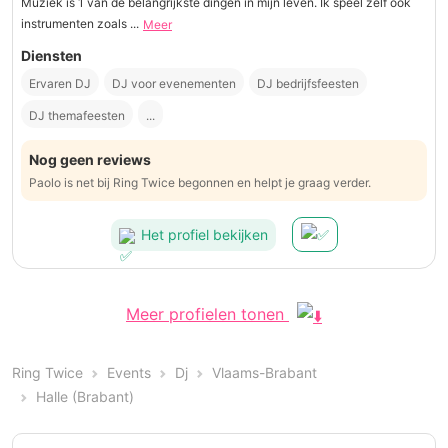
Muziek is 1 van de belangrijkste dingen in mijn leven. Ik speel zelf ook
instrumenten zoals ...
Meer
Diensten
Ervaren DJ
DJ voor evenementen
DJ bedrijfsfeesten
DJ themafeesten
...
Nog geen reviews
Paolo is net bij Ring Twice begonnen en helpt je graag verder.
Het profiel bekijken
Meer profielen tonen
Ring Twice
Events
Dj
Vlaams-Brabant
Halle (Brabant)