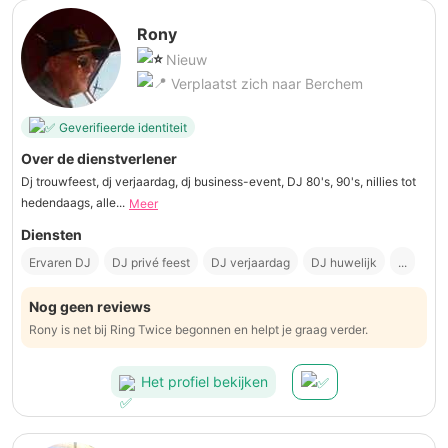
Rony
Nieuw
Verplaatst zich naar Berchem
Geverifieerde identiteit
Over de dienstverlener
Dj trouwfeest, dj verjaardag, dj business-event, DJ 80's, 90's, nillies tot
hedendaags, alle...
Meer
Diensten
Ervaren DJ
DJ privé feest
DJ verjaardag
DJ huwelijk
...
Nog geen reviews
Rony is net bij Ring Twice begonnen en helpt je graag verder.
Het profiel bekijken