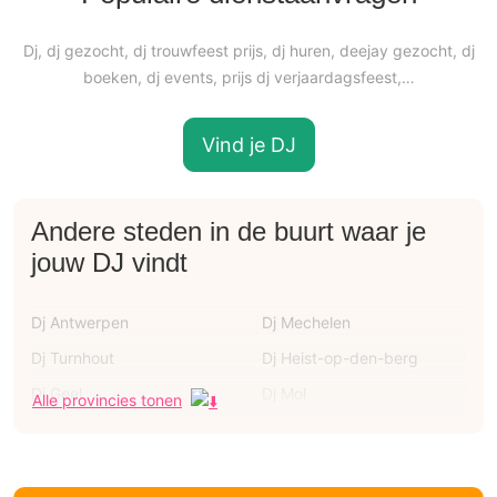
Dj, dj gezocht, dj trouwfeest prijs, dj huren, deejay gezocht, dj
boeken, dj events, prijs dj verjaardagsfeest,…
Vind je DJ
Andere steden in de buurt waar je
jouw DJ vindt
Dj Antwerpen
Dj Mechelen
Dj Turnhout
Dj Heist-op-den-berg
Dj Geel
Dj Mol
Alle provincies tonen
Dj Lier
Dj Brasschaat
Dj Schoten
Dj Brecht