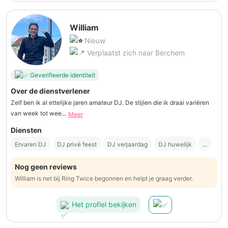
William
Nieuw
Verplaatst zich naar Berchem
Geverifieerde identiteit
Over de dienstverlener
Zelf ben ik al ettelijke jaren amateur DJ. De stijlen die ik draai variëren
van week tot wee...
Meer
Diensten
Ervaren DJ
DJ privé feest
DJ verjaardag
DJ huwelijk
...
Nog geen reviews
William is net bij Ring Twice begonnen en helpt je graag verder.
Het profiel bekijken