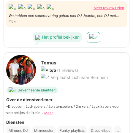
Meer reviews zien
We hebben een superervaring gehad met DJ Jeanke, een DJ met
passie voor zijn vak, professionele uitrusting en heel symptahiek. Wij
Elke
kunnen hem alleen maar warm aanbevelen! Dankjewel DJ Jeanke, je
hebt onze dag echt compleet gemaakt! 🎶👏
Het profiel bekijken
Tomas
5/5
(1 reviews)
Verplaatst zich naar Berchem
Geverifieerde identiteit
Over de dienstverlener
-Discobar : 2cd-spelers / 2platenspelers / 2mixers / 2aux kabels voor
verzoekjes die ik nie...
Meer
Diensten
Allround DJ
Mixmeester
Funky playlists
Disco vibes
...