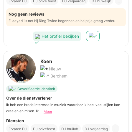
Ervaren DJ
DJ privé feest
DJ verjaardag
DJ huwelijk
...
Nog geen reviews
El aayadi is net bij Ring Twice begonnen en helpt je graag verder.
Het profiel bekijken
Koen
Nieuw
Berchem
Geverifieerde identiteit
Over de dienstverlener
Ik heb een brede interesse in muziek waardoor ik heel veel stijlen kan
draaien en mixen. Ik ...
Meer
Diensten
Ervaren DJ
DJ privéfeest
DJ bruiloft
DJ verjaardag
...