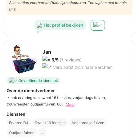
Alles netjes voorbereid. Duidelijke afspraken. Toewijd en met kennis
van zaken uitgevoerd.
Dirk
Het profiel bekijken
Jan
5/5
(1 reviews)
Verplaatst zich naar Berchem
Geverifieerde identiteit
Over de dienstverlener
Ik heb ervaring van sweet 16 feestjes, verjaardags fuiven,
trouwfeesten,oudjaar fuiven. 80...
Meer
Diensten
Ervaren DJ
Sweet 16 feestjes
Verjaardags fuiven
Oudjaar fuiven
...