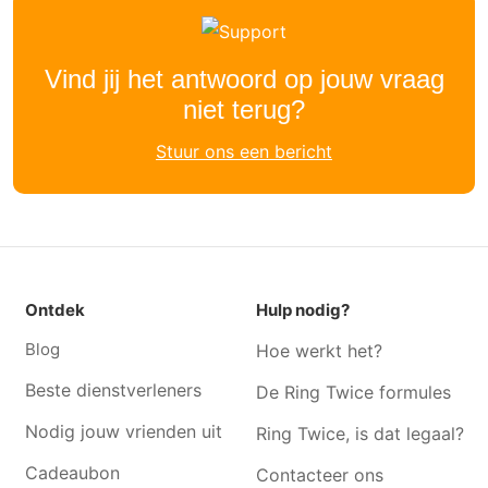
Dj Mortsel
Dj Borgerhout
Dj Edegem
Dj Wilrijk
Dj Borsbeek
Dj Deurne
Vind jij het antwoord op jouw vraag
niet terug?
Dj Hoboken
Dj Hove
Dj Wommelgem
Dj Vremde
Stuur ons een bericht
Dj Burcht
Dj Merksem
Dj Boechout
Dj Wijnegem
Dj Aartselaar
Dj Kontich
Dj Lint
Dj Hemiksem
Ontdek
Hulp nodig?
Dj Zwijndrecht
Dj Waarloos
Blog
Hoe werkt het?
Beste dienstverleners
De Ring Twice formules
Nodig jouw vrienden uit
Ring Twice, is dat legaal?
Cadeaubon
Contacteer ons