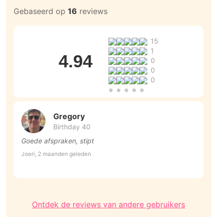
Gebaseerd op
16
reviews
15
1
4.94
0
0
0
Gregory
Birthday 40
Goede afspraken, stipt
G
g
Joeri, 2 maanden geleden
b
M
w
Ontdek de reviews van andere gebruikers