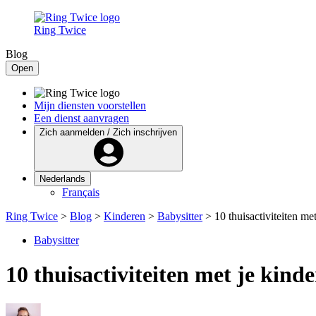
Ring Twice
Blog
Open
Mijn diensten voorstellen
Een dienst aanvragen
Zich aanmelden / Zich inschrijven
Nederlands
Français
Ring Twice
>
Blog
>
Kinderen
>
Babysitter
>
10 thuisactiviteiten met
Babysitter
10 thuisactiviteiten met je kinde