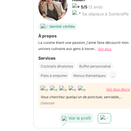
5/5
(3 avis)
Se déplace à Sombreffe
Identité vérifiée
À propos
La cuisine étant une passion, j'aime faire découvrir mon
univers culinaire aux gens à traver...
Voir plus
Services
Cocktails dînatoires
Buffet personnalisé
Plats à emporter
Menus thématiques
...
Voir plus d’avis
Vous cherchez quelqu'un de ponctuel, serviable,
motivé, discret mais efficace ? N'hésitez pas Kalan est
Deborah
la bonne personne. Super prestation ! Merci
Voir le profil