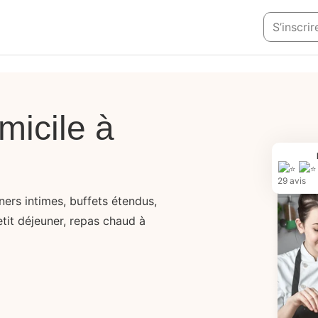
S’inscrir
micile à
29 avis
ners intimes, buffets étendus,
etit déjeuner, repas chaud à