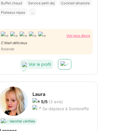
Buffet chaud
Service petit dej
Cocktail dinatoire
Plateaux repas
...
Voir plus d’avis
C'était délicieux
Rolande
Voir le profil
Laura
5/5
(3 avis)
Se déplace à Sombreffe
Identité vérifiée
À propos