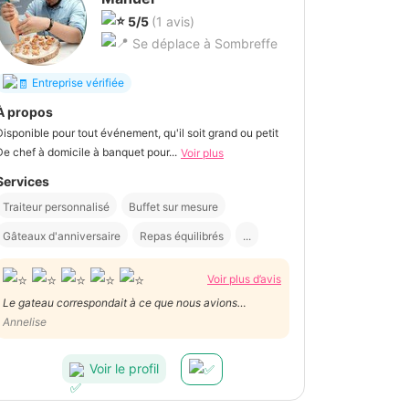
5/5
(1 avis)
Se déplace à Sombreffe
Entreprise vérifiée
À propos
Disponible pour tout événement, qu'il soit grand ou petit
De chef à domicile à banquet pour...
Voir plus
Services
Traiteur personnalisé
Buffet sur mesure
Gâteaux d'anniversaire
Repas équilibrés
...
Voir plus d’avis
Le gateau correspondait à ce que nous avions
demandé. Pas trop chargé en crème et pas trop sucré.
Annelise
Parfait
Voir le profil