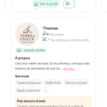
Voir le profil
Thomas
Nouveau
Se déplace à Sombreffe
Identité vérifiée
À propos
C’est mon métier de base 25 ans d’horeca, chef pour des
maisons de séminaires de luxe Ou...
Voir plus
Services
Traiteur barbecue
Buffet froid
Service cocktail
Repas à domicile
...
Pas encore d'avis
Thomas vient de rejoindre Ring Twice et a hâte de