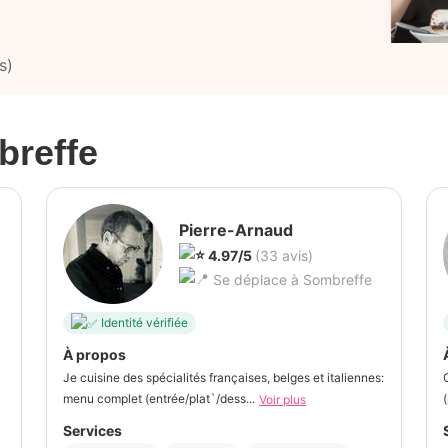
s)
reffe
Pierre-Arnaud
4.97/5
(33 avis)
Se déplace à Sombreffe
Identité vérifiée
À propos
Je cuisine des spécialités françaises, belges et italiennes:
menu complet (entrée/plat`/dess...
Voir plus
Services