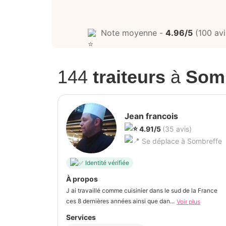
Note moyenne -
4.96/5
(100 avi
144
traiteurs
à
Somb
Jean francois
4.91/5
(35 avis)
Se déplace à Sombreffe
Identité vérifiée
À propos
J ai travaillé comme cuisinier dans le sud de la France
ces 8 dernières années ainsi que dan...
Voir plus
Services