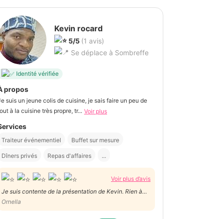
Kevin rocard
5/5
(1 avis)
Se déplace à Sombreffe
Identité vérifiée
À propos
Je suis un jeune colis de cuisine, je sais faire un peu de
out à la cuisine très propre, tr...
Voir plus
Services
Traiteur événementiel
Buffet sur mesure
Dîners privés
Repas d'affaires
...
Voir plus d’avis
Je suis contente de la présentation de Kevin. Rien à
redire.
Ornella