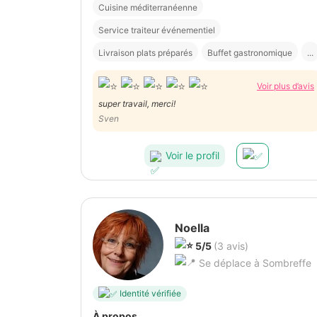
Cuisine méditerranéenne
Service traiteur événementiel
Livraison plats préparés
Buffet gastronomique
...
Voir plus d’avis
super travail, merci!
Sven
Voir le profil
Noella
5/5
(3 avis)
Se déplace à Sombreffe
Identité vérifiée
À propos