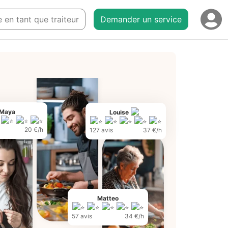
e en tant que traiteur
Demander un service
Maya
Louise
20 €/h
127 avis
37 €/h
Matteo
57 avis
34 €/h