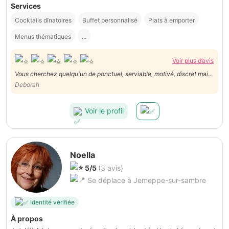
Services
Cocktails dînatoires
Buffet personnalisé
Plats à emporter
Menus thématiques
...
Voir plus d’avis
Vous cherchez quelqu'un de ponctuel, serviable, motivé, discret mais
efficace ? N'hésitez pas Kalan est la bonne personne. Super
Deborah
prestation ! Merci
Voir le profil
Noella
5/5
(3 avis)
Se déplace à Jemeppe-sur-sambre
Identité vérifiée
À propos