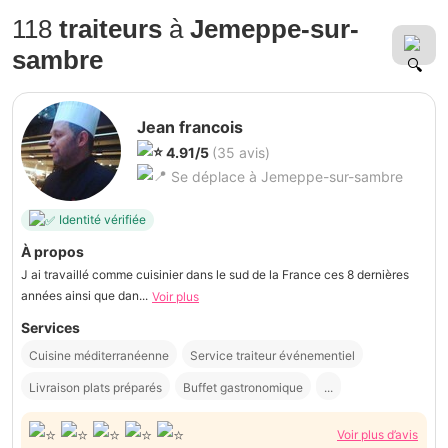
118
traiteurs
à
Jemeppe-sur-
sambre
Jean francois
4.91/5
(35 avis)
Se déplace à Jemeppe-sur-sambre
Identité vérifiée
À propos
J ai travaillé comme cuisinier dans le sud de la France ces 8 dernières
années ainsi que dan...
Voir plus
Services
Cuisine méditerranéenne
Service traiteur événementiel
Livraison plats préparés
Buffet gastronomique
...
Voir plus d’avis