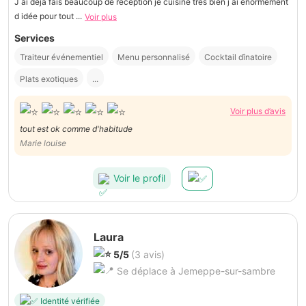
J ai déjà fais beaucoup de réception je cuisine très bien j ai énormément
d idée pour tout ...
Voir plus
Services
Traiteur événementiel
Menu personnalisé
Cocktail dînatoire
Plats exotiques
...
Voir plus d’avis
tout est ok comme d'habitude
Marie louise
Voir le profil
Laura
5/5
(3 avis)
Se déplace à Jemeppe-sur-sambre
Identité vérifiée