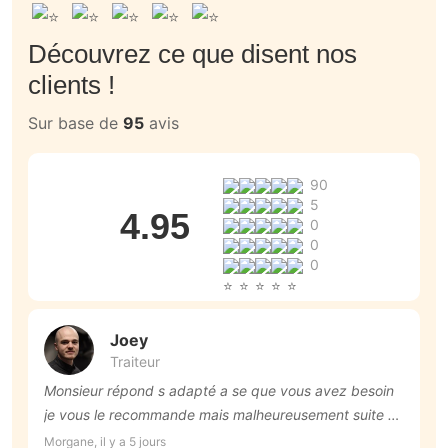
Découvrez ce que disent nos
clients !
Sur base de
95
avis
90
5
4.95
0
0
0
Joey
Traiteur
Monsieur répond s adapté a se que vous avez besoin
Am
je vous le recommande mais malheureusement suite a l
l
événement de notre mariage on a du annuler et ln es
Morgane, il y a 5 jours
Ca