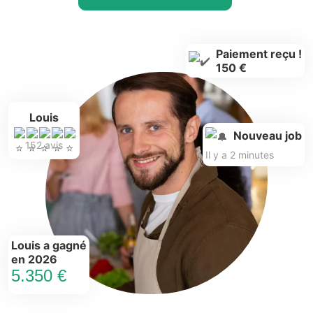
Paiement reçu !
150 €
Louis
Nouveau job
152 avis
Il y a 2 minutes
Louis a gagné
en 2026
5.350 €