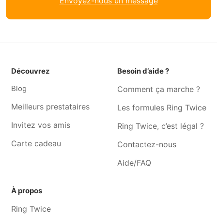
Envoyez-nous un message
Traiteur Châtelineau
Traiteur Châtelet
Traiteur Bois-de-villers
Traiteur Jambes
Traiteur Wépion
Traiteur Ransart
Traiteur Mellet
Traiteur Profondeville
Découvrez
Besoin d’aide ?
Traiteur Gilly
Traiteur Villers-la-ville
Blog
Comment ça marche ?
Meilleurs prestataires
Les formules Ring Twice
Invitez vos amis
Ring Twice, c’est légal ?
Carte cadeau
Contactez-nous
Aide/FAQ
À propos
Ring Twice