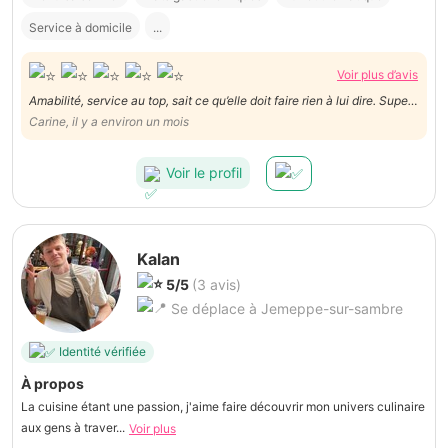
Service à domicile
...
Voir plus d’avis
Amabilité, service au top, sait ce qu’elle doit faire rien à lui dire. Super
super à recommander
Carine, il y a environ un mois
Voir le profil
Kalan
5/5
(3 avis)
Se déplace à Jemeppe-sur-sambre
Identité vérifiée
À propos
La cuisine étant une passion, j'aime faire découvrir mon univers culinaire
aux gens à traver...
Voir plus