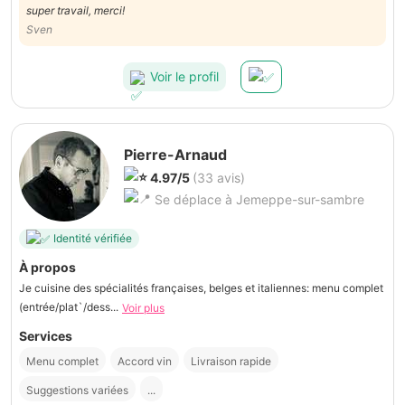
super travail, merci!
Sven
Voir le profil
Pierre-Arnaud
4.97/5
(33 avis)
Se déplace à Jemeppe-sur-sambre
Identité vérifiée
À propos
Je cuisine des spécialités françaises, belges et italiennes: menu complet
(entrée/plat`/dess...
Voir plus
Services
Menu complet
Accord vin
Livraison rapide
Suggestions variées
...