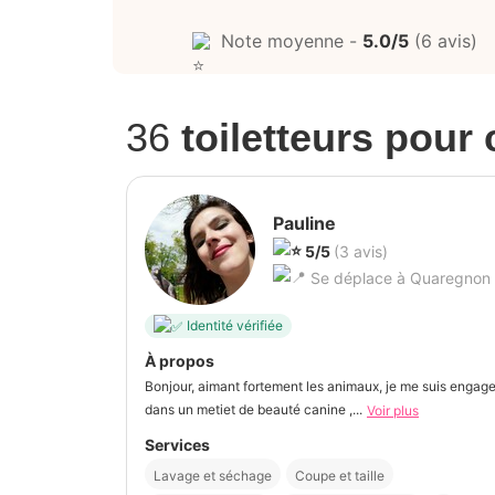
Note moyenne -
5.0/5
(6 avis)
36
toiletteurs pour
Pauline
5/5
(3 avis)
Se déplace à Quaregnon
Identité vérifiée
À propos
Bonjour, aimant fortement les animaux, je me suis engage
dans un metiet de beauté canine ,...
Voir plus
Services
Lavage et séchage
Coupe et taille