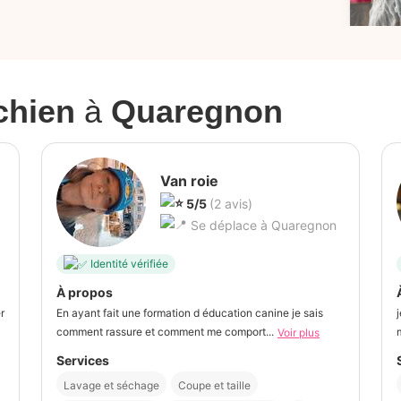
 chien
à
Quaregnon
Van roie
5/5
(2 avis)
Se déplace à Quaregnon
Identité vérifiée
À propos
r
En ayant fait une formation d éducation canine je sais
comment rassure et comment me comport...
Voir plus
Services
Lavage et séchage
Coupe et taille