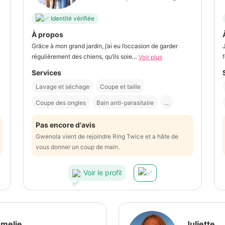
Identité vérifiée
À propos
Grâce à mon grand jardin, j’ai eu l’occasion de garder
régulièrement des chiens, qu’ils soie...
Voir plus
Services
Lavage et séchage
Coupe et taille
Coupe des ongles
Bain anti-parasitaire
...
Pas encore d'avis
Gwenola vient de rejoindre Ring Twice et a hâte de
vous donner un coup de main.
Voir le profil
melie
Juliette