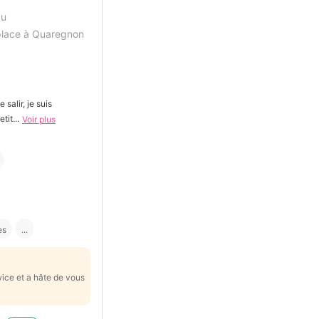
au
lace à Quaregnon
salir, je suis
tit...
Voir plus
es
...
wice et a hâte de vous