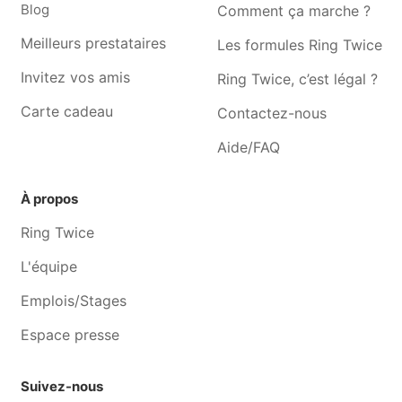
Toilettage pour chien
Toilettage pour chien
Blog
Comment ça marche ?
Bernissart
Quévy-le-petit
Meilleurs prestataires
Les formules Ring Twice
Toilettage pour chien Hyon
Toilettage pour chien Nimy
Invitez vos amis
Ring Twice, c’est légal ?
Toilettage pour chien
Toilettage pour chien
Quévy-le-grand
Jurbise
Carte cadeau
Contactez-nous
Toilettage pour chien Beloeil
Toilettage pour chien
Aide/FAQ
Basècles
À propos
Ring Twice
L'équipe
Emplois/Stages
Espace presse
Suivez-nous