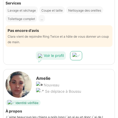
Services
Lavage et séchage
Coupe et taille
Nettoyage des oreilles
Toilettage complet
...
Pas encore d'avis
Clara vient de rejoindre Ring Twice et a hâte de vous donner un coup
de main.
Voir le profil
Amelie
Nouveau
Se déplace à Boussu
Identité vérifiée
À propos
J´aime beaucoup les chiens a poils long j´en ai eu et donc j´ai de l