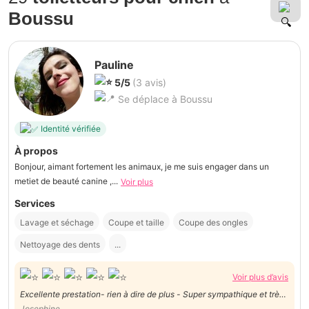
Boussu
Pauline
5/5
(3 avis)
Se déplace à Boussu
Identité vérifiée
À propos
Bonjour, aimant fortement les animaux, je me suis engager dans un
metiet de beauté canine ,...
Voir plus
Services
Lavage et séchage
Coupe et taille
Coupe des ongles
Nettoyage des dents
...
Voir plus d’avis
Excellente prestation- rien à dire de plus - Super sympathique et très
douce avec les animaux
Josephine