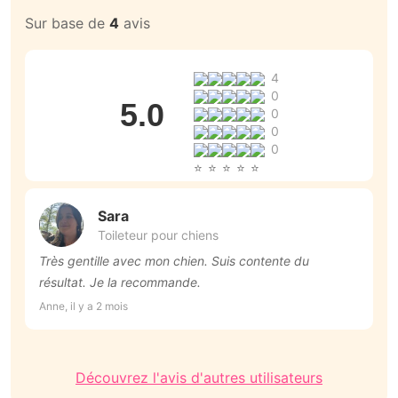
Sur base de
4
avis
4
0
5.0
0
0
0
Sara
Toileteur pour chiens
Très gentille avec mon chien. Suis contente du
T
résultat. Je la recommande.
p
r
Anne, il y a 2 mois
An
Découvrez l'avis d'autres utilisateurs