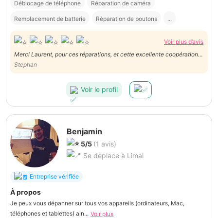
Déblocage de téléphone
Réparation de caméra
Remplacement de batterie
Réparation de boutons
...
Voir plus d’avis
Merci Laurent, pour ces réparations, et cette excellente coopération,
le travail a été réalisé impeccablement ... Stephan
Stephan
Voir le profil
Benjamin
5/5
(1 avis)
Se déplace à Limal
Entreprise vérifiée
À propos
Je peux vous dépanner sur tous vos appareils (ordinateurs, Mac,
téléphones et tablettes) ain...
Voir plus