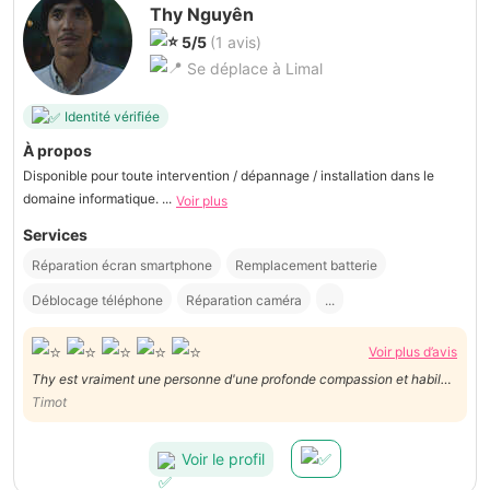
Thy Nguyên
5/5
(1 avis)
Se déplace à Limal
Identité vérifiée
À propos
Disponible pour toute intervention / dépannage / installation dans le
domaine informatique. ...
Voir plus
Services
Réparation écran smartphone
Remplacement batterie
Déblocage téléphone
Réparation caméra
...
Voir plus d’avis
Thy est vraiment une personne d'une profonde compassion et habile
dans son métier de réparateur. Vous pouvez lui faire confiance les
Timot
yeux fermés.
Voir le profil