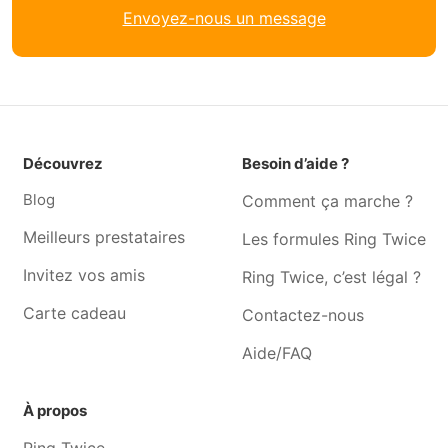
Réparation smartphone
Réparation smartphone
Envoyez-nous un message
Bierges
Louvain-la-neuve
Réparation smartphone
Réparation smartphone
Céroux-mousty
Genval
Réparation smartphone
Réparation smartphone
Ohain
Court-saint-etienne
Découvrez
Besoin d’aide ?
Réparation smartphone
Réparation smartphone
Mont-saint-guibert
Corroy-le-grand
Blog
Comment ça marche ?
Réparation smartphone
Réparation smartphone La
Meilleurs prestataires
Les formules Ring Twice
Chaumont-gistoux
Hulpe
Invitez vos amis
Ring Twice, c’est légal ?
Réparation smartphone
Réparation smartphone
Bousval
Grez-doiceau
Carte cadeau
Contactez-nous
Réparation smartphone
Réparation smartphone
Aide/FAQ
Villers-la-ville
Watermael-boitsfort
Réparation smartphone
Réparation smartphone
À propos
Incourt
Auderghem