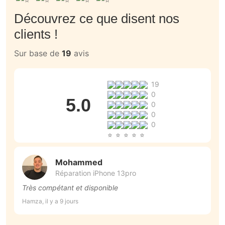
Découvrez ce que disent nos
clients !
Sur base de
19
avis
19
0
5.0
0
0
0
Mohammed
Réparation iPhone 13pro
Très compétant et disponible
L
Hamza, il y a 9 jours
Ma