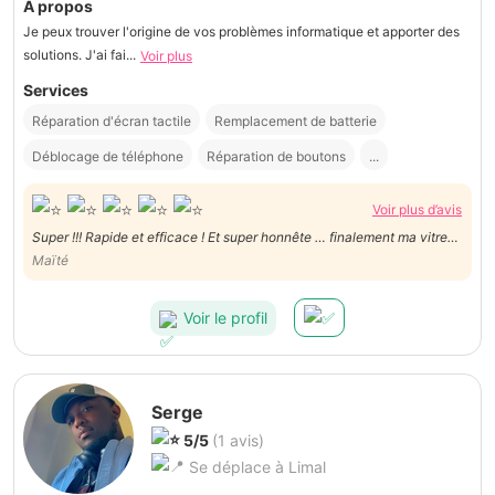
À propos
Je peux trouver l'origine de vos problèmes informatique et apporter des
solutions. J'ai fai...
Voir plus
Services
Réparation d'écran tactile
Remplacement de batterie
Déblocage de téléphone
Réparation de boutons
...
Voir plus d’avis
Super !!! Rapide et efficace ! Et super honnête … finalement ma vitre
n’était pas cassée mais seulement la protection et aucun problème !
Maïté
Voir le profil
Serge
5/5
(1 avis)
Se déplace à Limal