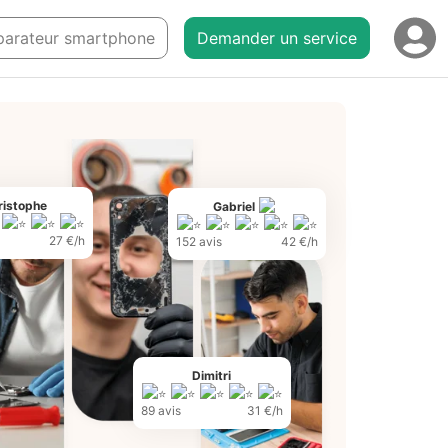
réparateur smartphone
Demander un service
ristophe
Gabriel
27 €/h
152 avis
42 €/h
Dimitri
89 avis
31 €/h