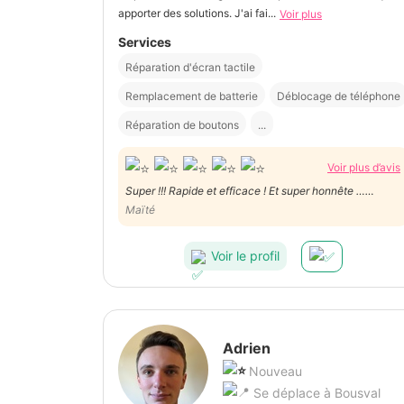
apporter des solutions. J'ai fai...
Voir plus
Services
Réparation d'écran tactile
Remplacement de batterie
Déblocage de téléphone
Réparation de boutons
...
Voir plus d’avis
Super !!! Rapide et efficace ! Et super honnête …
finalement ma vitre n’était pas cassée mais seulement
Maïté
la protection et aucun problème !
Voir le profil
Adrien
Nouveau
Se déplace à Bousval