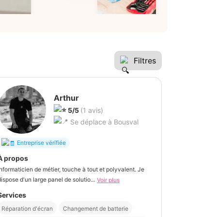
Filtres
Arthur
5/5
(1 avis)
Se déplace à Bousval
Entreprise vérifiée
À propos
Informaticien de métier, touche à tout et polyvalent. Je
dispose d'un large panel de solutio...
Voir plus
Services
Réparation d'écran
Changement de batterie