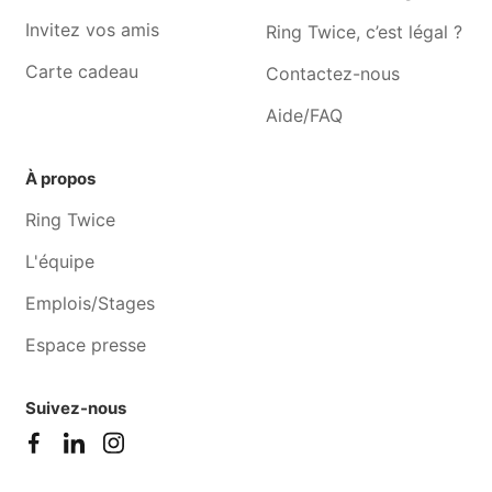
Invitez vos amis
Professeur particulier Amay
Professeur particulier
Ring Twice, c’est légal ?
Perwez
Carte cadeau
Contactez-nous
Professeur particulier
Professeur particulier Oreye
Aide/FAQ
Incourt
Professeur particulier Saint-
Professeur particulier
À propos
georges-sur-meuse
Horion-hozémont
Ring Twice
L'équipe
Emplois/Stages
Espace presse
Suivez-nous