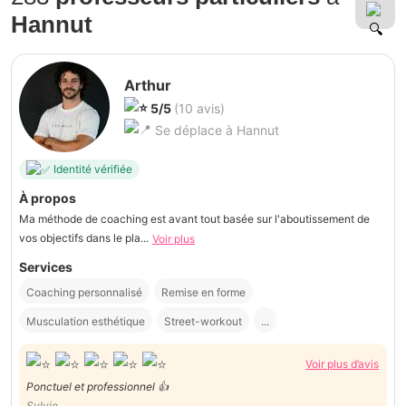
Hannut
Arthur
5/5
(10 avis)
Se déplace à Hannut
Identité vérifiée
À propos
Ma méthode de coaching est avant tout basée sur l'aboutissement de
vos objectifs dans le pla...
Voir plus
Services
Coaching personnalisé
Remise en forme
Musculation esthétique
Street-workout
...
Voir plus d’avis
Ponctuel et professionnel 👍
Sylvie