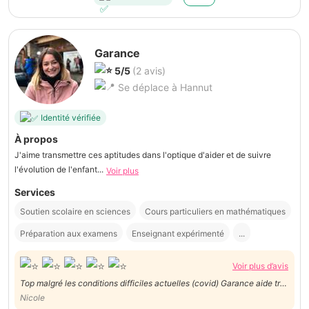
Garance
5/5
(2 avis)
Se déplace à Hannut
Identité vérifiée
À propos
J'aime transmettre ces aptitudes dans l'optique d'aider et de suivre
l'évolution de l'enfant...
Voir plus
Services
Soutien scolaire en sciences
Cours particuliers en mathématiques
Préparation aux examens
Enseignant expérimenté
...
Voir plus d’avis
Top malgré les conditions difficiles actuelles (covid) Garance aide très
bien notre fils fan la compréhension et l’apprentissage de la génétique
Nicole