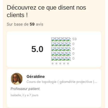
Découvrez ce que disent nos
clients !
Sur base de
59
avis
59
0
5.0
0
0
0
Géraldine
Cours de topologie ( géométrie projective )
(58)
Professeur patient
D
r
Isabelle, il y a 7 jours
p
Ju