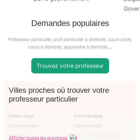
Demandes populaires
Professeur particulier, prof particulier à domicile, cours privé,
cours à domicile, apprendre à domicile,…
Trouvez votre professeur
Villes proches où trouver votre
professeur particulier
Cours Liège
Cours Seraing
Cours Verviers
Cours Herstal
Cours Ans
Cours Flémalle-grande
Afficher toutes les provinces