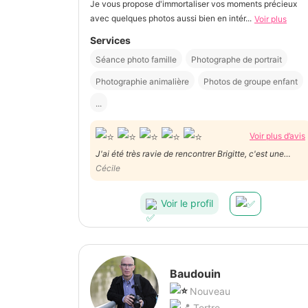
Je vous propose d'immortaliser vos moments précieux
avec quelques photos aussi bien en intér...
Voir plus
Services
Séance photo famille
Photographe de portrait
Photographie animalière
Photos de groupe enfant
...
Voir plus d’avis
J'ai été très ravie de rencontrer Brigitte, c'est une
photographe formidable. Si j'en ai l'occasion je ferai
Cécile
encore appel )à ele. Je la recommanderai à mes
connaissances.
Voir le profil
Baudouin
Nouveau
Tertre