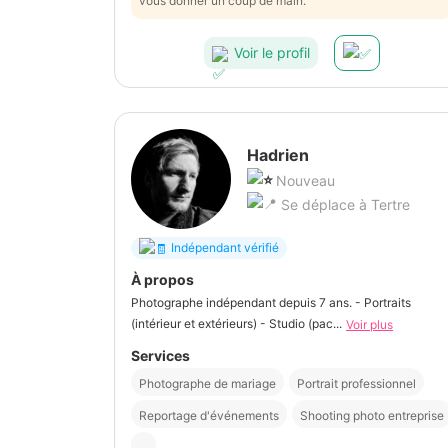
vous donner un coup de main.
Voir le profil
Hadrien
Nouveau
Se déplace à Tertre
Indépendant vérifié
À propos
Photographe indépendant depuis 7 ans. - Portraits
(intérieur et extérieurs) - Studio (pac...
Voir plus
Services
Photographe de mariage
Portrait professionnel
Reportage d'événements
Shooting photo entreprise
...