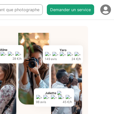
 tant que photographe
Demander un service
Aline
Yaro
28 €/h
149 avis
24 €/h
Juliette
98 avis
45 €/h