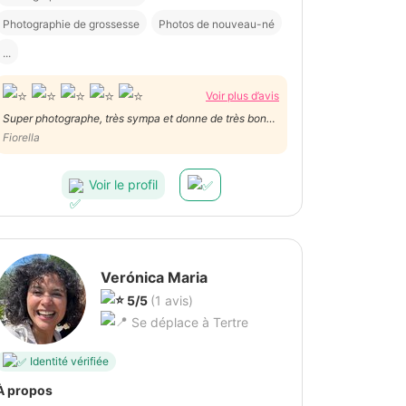
Photographie de grossesse
Photos de nouveau-né
...
Voir plus d’avis
Super photographe, très sympa et donne de très bon
conseils de poses, je le recommande vivement
Fiorella
Voir le profil
Verónica Maria
5/5
(1 avis)
Se déplace à Tertre
Identité vérifiée
À propos