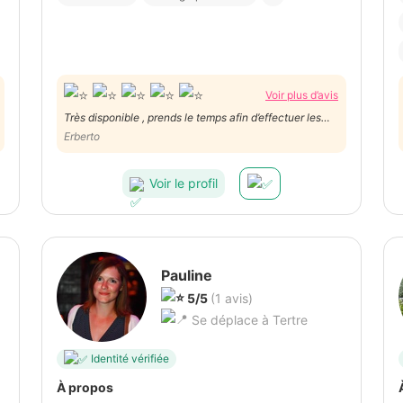
Voir plus d’avis
Très disponible , prends le temps afin d’effectuer les
meilleures poses. Ravi de la prestation. Merci!
Erberto
Voir le profil
Pauline
5/5
(1 avis)
Se déplace à Tertre
Identité vérifiée
À propos