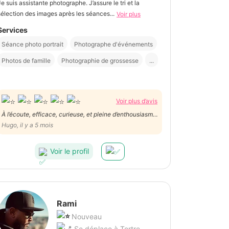
Je suis assistante photographe. J’assure le tri et la
sélection des images après les séances...
Voir plus
Services
Séance photo portrait
Photographe d'événements
Photos de famille
Photographie de grossesse
...
Voir plus d’avis
À l’écoute, efficace, curieuse, et pleine d’enthousiasme,
un plaisir de collaborer avec elle !
Hugo, il y a 5 mois
Voir le profil
Rami
Nouveau
Se déplace à Tertre