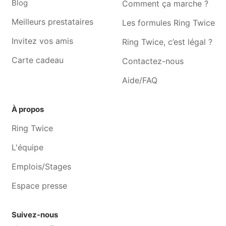
Blog
Comment ça marche ?
Photographe Horion-
Photographe Wasseiges
Meilleurs prestataires
Les formules Ring Twice
hozémont
Invitez vos amis
Photographe Gelbressée
Photographe Hannut
Ring Twice, c’est légal ?
Photographe Waremme
Photographe Wierde
Carte cadeau
Contactez-nous
Photographe Assesse
Photographe Remicourt
Aide/FAQ
À propos
Ring Twice
L'équipe
Emplois/Stages
Espace presse
Suivez-nous