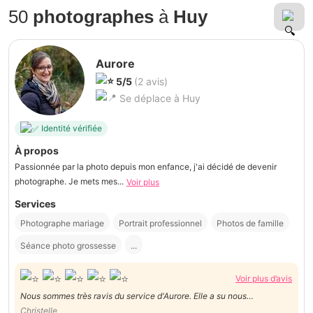
50
photographes
à
Huy
Aurore
5/5
(2 avis)
Se déplace à Huy
Identité vérifiée
À propos
Passionnée par la photo depuis mon enfance, j'ai décidé de devenir
photographe. Je mets mes...
Voir plus
Services
Photographe mariage
Portrait professionnel
Photos de famille
Séance photo grossesse
...
Voir plus d’avis
Nous sommes très ravis du service d'Aurore. Elle a su nous
accommoder malgré un changement de dernière minute. Belle
Christelle