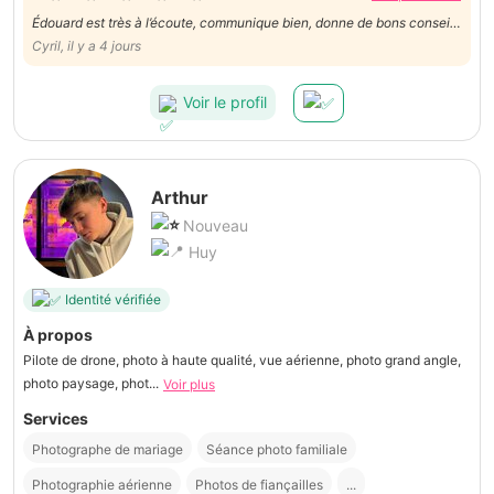
Édouard est très à l’écoute, communique bien, donne de bons conseils
et n’impose rien. Qualité des photos top et correspond à nos attentes !
Cyril, il y a 4 jours
Post traitement très rapide ! Merci à lui de nous avoir fait revivre notre
mariage une seconde fois 💒
Voir le profil
Arthur
Nouveau
Huy
Identité vérifiée
À propos
Pilote de drone, photo à haute qualité, vue aérienne, photo grand angle,
photo paysage, phot...
Voir plus
Services
Photographe de mariage
Séance photo familiale
Photographie aérienne
Photos de fiançailles
...