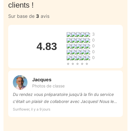
clients !
Sur base de
3
avis
3
0
4.83
0
0
0
Jacques
Photos de classe
Du rendez vous préparatoire jusqu'à la fin du service
P
c'était un plaisir de collaborer avec Jacques! Nous le
a
recommandons vivement.
c
Sunflower, il y a 9 jours
An
N