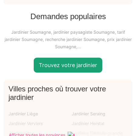
Demandes populaires
Jardinier Soumagne, jardinier paysagiste Soumagne, tarif
jardinier Soumagne, recherche jardinier Soumagne, prix jardinier
Soumagne,...
Trouvez votre jardinier
Villes proches où trouver votre
jardinier
Jardinier Liège
Jardinier Seraing
Jardinier Verviers
Jardinier Herstal
Jardinier Ans
Jardinier Flémalle-grande
Afficher toutes les provinces