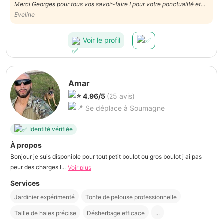
Merci Georges pour tous vos savoir-faire ! pour votre ponctualité et
votre amabilité .
Eveline
Voir le profil
Amar
4.96/5
(25 avis)
Se déplace à Soumagne
Identité vérifiée
À propos
Bonjour je suis disponible pour tout petit boulot ou gros boulot j ai pas
peur des charges l...
Voir plus
Services
Jardinier expérimenté
Tonte de pelouse professionnelle
Taille de haies précise
Désherbage efficace
...