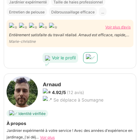
Jardinier expérimenté
Taille de haies professionnel
Entretien de pelouse
Débroussaillage efficace
...
Voir plus d’avis
Entièrement satisfaite du travail réalisé. Arnaud est efficace, rapide,
précis, soigneux et comprend très vite, avec peu de mots les nuances
Marie-christine
de la demande. Donc je le recommande !
Voir le profil
Arnaud
4.92/5
(12 avis)
Se déplace à Soumagne
Identité vérifiée
À propos
Jardinier expérimenté à votre service ! Avec des années d'expérience en
jardinage, j'ai déj...
Voir plus