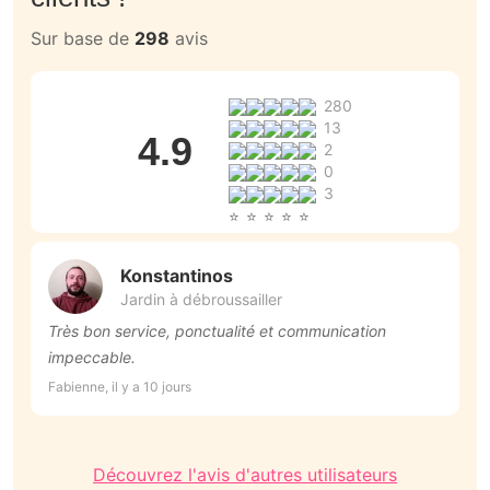
Sur base de
298
avis
280
13
4.9
2
0
3
Konstantinos
Jardin à débroussailler
Très bon service, ponctualité et communication
e
impeccable.
souhaits: 
d
Fabienne, il y a 10 jours
Fr
Découvrez l'avis d'autres utilisateurs