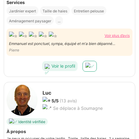
Services
Jardinier expert
Taille de haies
Entretien pelouse
Aménagement paysager
...
Voir plus d’avis
Emmanuel est ponctuel, sympa, équipé et m'a bien dépanné
rapidement. Au top. Je recommande 5/5
Pierre
Voir le profil
Luc
5/5
(13 avis)
Se déplace à Soumagne
Identité vérifiée
À propos
Je peux m occuper de votre jardin . Tonte , taille des haies , 1 x semaine