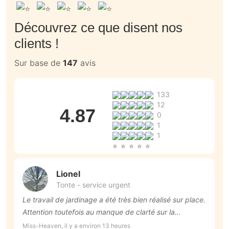
Découvrez ce que disent nos
clients !
Sur base de
147
avis
133
12
4.87
0
1
1
Lionel
Tonte - service urgent
Le travail de jardinage a été très bien réalisé sur place.
P
Attention toutefois au manque de clarté sur la
Ch
communication du prix final (frais de plateforme non
Miss-Heaven, il y a environ 13 heures