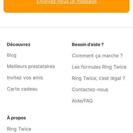
Envoyez-nous un message
Jardinier Faimes
Jardinier Hognoul
Jardinier Waremme
Jardinier Wanze
Jardinier Boncelles
Jardinier Crisnée
Jardinier Awans
Jardinier Alleur
Jardinier Oreye
Jardinier Esneux
Découvrez
Besoin d’aide ?
Jardinier Tilff
Jardinier Marchin
Blog
Comment ça marche ?
Meilleurs prestataires
Les formules Ring Twice
Invitez vos amis
Ring Twice, c’est légal ?
Carte cadeau
Contactez-nous
Aide/FAQ
À propos
Ring Twice