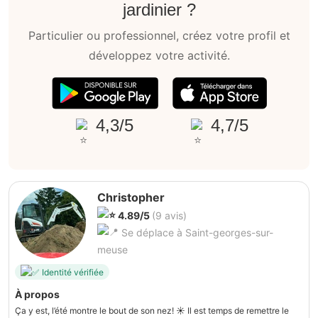
jardinier ?
Particulier ou professionnel, créez votre profil et
développez votre activité.
4,3/5
4,7/5
Christopher
4.89/5
(9 avis)
Se déplace à Saint-georges-sur-
meuse
Identité vérifiée
À propos
Ça y est, l’été montre le bout de son nez! ☀️ Il est temps de remettre le