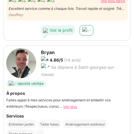
Voir plus d’avis
Excellent service comme à chaque fois. Travail rapide et soigné. Très
professionnel !
Geoffrey
Voir le profil
Bryan
4.86/5
(14 avis)
Se déplace à Saint-georges-sur-
meuse
Identité vérifiée
À propos
Faites appel à mes services pour aménagement et embellir vos
extérieurs ! Respectueux, consc...
Voir plus
Services
Entretien jardin
Taille haies
Aménagement extérieur
Tonte pelouse
...