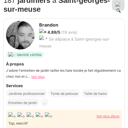
187
jardiniers
à
Saint-georges-
sur-meuse
Brandon
4.89/5
(19 avis)
Se déplace à Saint-georges-sur-
meuse
Identité vérifiée
À propos
J'adore l'entretien de jardin tailler les haie tondre je fait régulièrement ca
chez moi et c...
Voir plus
Services
Jardinier professionnel
Tonte de pelouse
Taille de haies
Entretien de jardin
...
Voir plus d’avis
Top, merci!!!