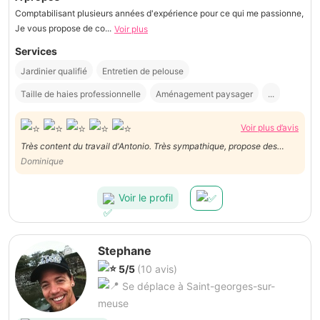
Comptabilisant plusieurs années d'expérience pour ce qui me passionne,
Je vous propose de co...
Voir plus
Services
Jardinier qualifié
Entretien de pelouse
Taille de haies professionnelle
Aménagement paysager
...
Voir plus d’avis
Très content du travail d'Antonio. Très sympathique, propose des
idées et des solutions aux problèmes éventuels.
Dominique
Voir le profil
Stephane
5/5
(10 avis)
Se déplace à Saint-georges-sur-
meuse