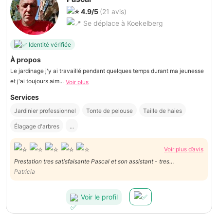
4.9/5
(21 avis)
Se déplace à Koekelberg
Identité vérifiée
À propos
Le jardinage j'y ai travaillé pendant quelques temps durant ma jeunesse
et j'ai toujours aim...
Voir plus
Services
Jardinier professionnel
Tonte de pelouse
Taille de haies
Élagage d'arbres
...
Voir plus d’avis
Prestation tres satisfaisante Pascal et son assistant - tres
sympathiques, courtois et efficaces Bonne equipe
Patricia
Voir le profil