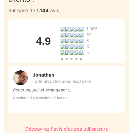
Sur base de
1.144
avis
1.066
62
4.9
8
3
5
Jonathan
Taille arbustes avec escabelle
Ponctuel, poli et arrangeant :)
T
a
Charlotte, il y a environ 12 heures
Au
Découvrez l'avis d'autres utilisateurs