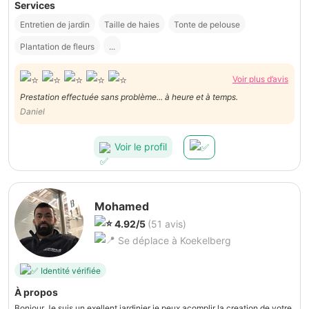
Services
Entretien de jardin
Taille de haies
Tonte de pelouse
Plantation de fleurs
...
Voir plus d’avis
Prestation effectuée sans problème... à heure et à temps.
Daniel
Voir le profil
Mohamed
4.92/5
(51 avis)
Se déplace à Koekelberg
Identité vérifiée
À propos
Bonjour Je suis un exellent jardinier je peux acomplir la creation de votre