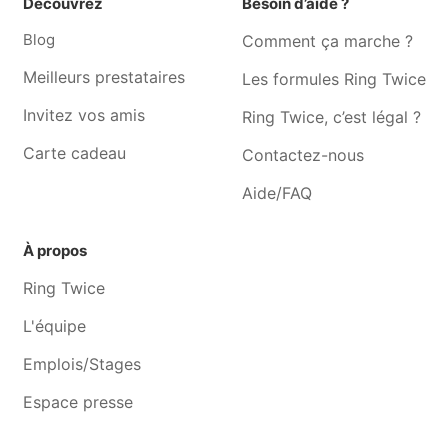
Découvrez
Besoin d’aide ?
Jardinier Waterloo
Jardinier Genval
Blog
Comment ça marche ?
Jardinier Braine-l'alleud
Jardinier Braine-le-château
Meilleurs prestataires
Les formules Ring Twice
Jardinier Ohain
Jardinier Rixensart
Invitez vos amis
Ring Twice, c’est légal ?
Jardinier Tubize
Jardinier Ophain
Carte cadeau
Contactez-nous
Jardinier Lasne
Jardinier Wavre
Aide/FAQ
À propos
Ring Twice
L'équipe
Emplois/Stages
Espace presse