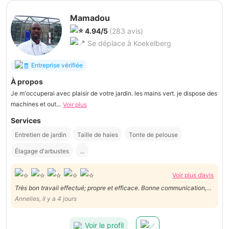
Mamadou
4.94/5
(283 avis)
Se déplace à Koekelberg
Entreprise vérifiée
À propos
Je m'occuperai avec plaisir de votre jardin. les mains vert. je dispose des
machines et out...
Voir plus
Services
Entretien de jardin
Taille de haies
Tonte de pelouse
Élagage d'arbustes
...
Voir plus d’avis
Très bon travail effectué; propre et efficace. Bonne communication,
jardinier avec beaucoup d'expérience, agréable contact. Je
Annelies, il y a 4 jours
recommande ! Merci, Mamadou !
Voir le profil