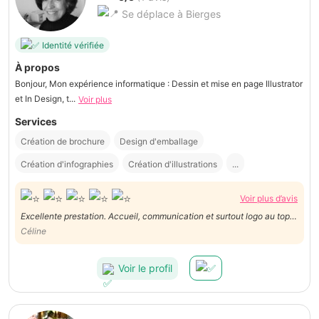
Se déplace à Bierges
Identité vérifiée
À propos
Bonjour, Mon expérience informatique : Dessin et mise en page Illustrator
et In Design, t...
Voir plus
Services
Création de brochure
Design d'emballage
Création d'infographies
Création d'illustrations
...
Voir plus d’avis
Excellente prestation. Accueil, communication et surtout logo au top !
Je recommande vivement et en plus chouette rencontre ! Je referai
Céline
d’office appel aux services de Chantal si besoin. Merci 🙏
Voir le profil