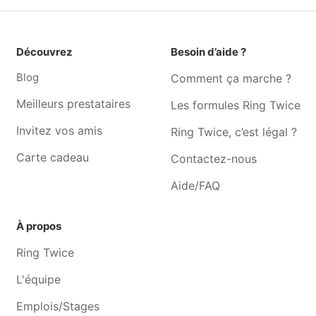
etienne
Graphiste Watermael-
Graphiste Incourt
Découvrez
Besoin d’aide ?
boitsfort
Blog
Comment ça marche ?
Graphiste Beauvechain
Graphiste Auderghem
Graphiste Perwez
Graphiste Woluwe-saint-
Meilleurs prestataires
Les formules Ring Twice
pierre
Invitez vos amis
Ring Twice, c’est légal ?
Graphiste Villers-la-ville
Graphiste Ophain
Carte cadeau
Contactez-nous
Aide/FAQ
À propos
Ring Twice
L'équipe
Emplois/Stages