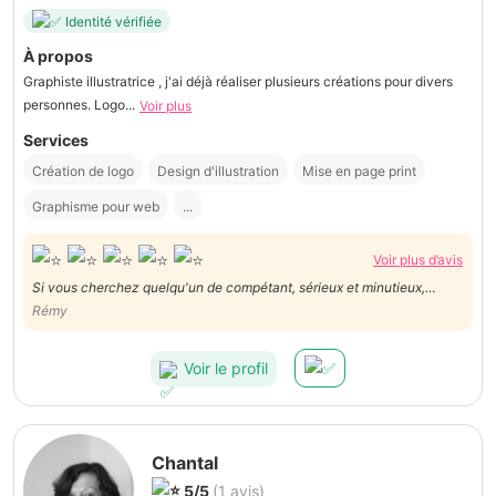
Identité vérifiée
À propos
Graphiste illustratrice , j'ai déjà réaliser plusieurs créations pour divers
personnes. Logo...
Voir plus
Services
Création de logo
Design d'illustration
Mise en page print
Graphisme pour web
...
Voir plus d’avis
Si vous cherchez quelqu'un de compétant, sérieux et minutieux,
n'hésitez surtout pas ! Amélie est la personne que vous cherchez !
Rémy
Encore merci pour ta gentillesse et ton professionnalisme !
Voir le profil
Chantal
5/5
(1 avis)