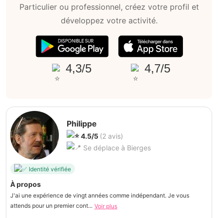
Particulier ou professionnel, créez votre profil et
développez votre activité.
4,3/5
4,7/5
Philippe
4.5/5
(2 avis)
Se déplace à Bierges
Identité vérifiée
À propos
J'ai une expérience de vingt années comme indépendant. Je vous
attends pour un premier cont...
Voir plus