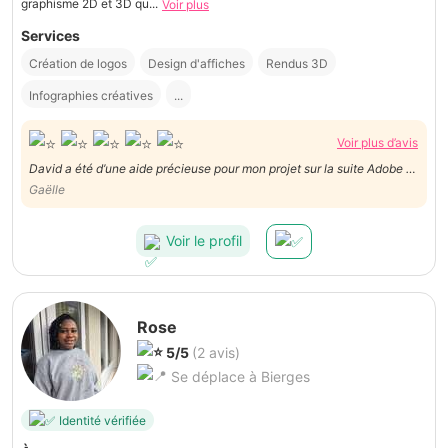
graphisme 2D et 3D qu...
Voir plus
Services
Création de logos
Design d'affiches
Rendus 3D
Infographies créatives
...
Voir plus d’avis
David a été d’une aide précieuse pour mon projet sur la suite Adobe et
sur Figma ! Il est très flexible, concerné et prend le temps de faire les
Gaëlle
choses correctement. Je le recommande les yeux fermés, encore
merci David!
Voir le profil
Rose
5/5
(2 avis)
Se déplace à Bierges
Identité vérifiée