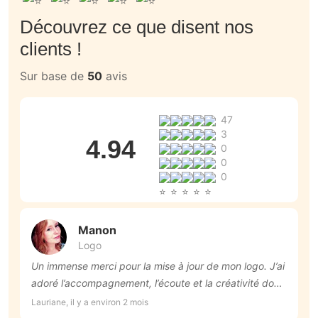
Découvrez ce que disent nos
clients !
Sur base de
50
avis
47
3
4.94
0
0
0
Manon
Logo
Un immense merci pour la mise à jour de mon logo. J’ai
T
adoré l’accompagnement, l’écoute et la créativité dont
Ro
Manon a fait preuve. Le résultat est exactement ce
Lauriane, il y a environ 2 mois
que j’espérais.