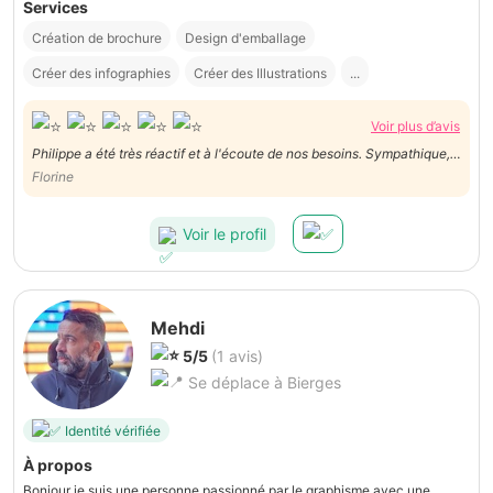
Services
Création de brochure
Design d'emballage
Créer des infographies
Créer des Illustrations
...
Voir plus d’avis
Philippe a été très réactif et à l'écoute de nos besoins. Sympathique,
c'est un vrai plaisir de travailler avec lui.
Florine
Voir le profil
Mehdi
5/5
(1 avis)
Se déplace à Bierges
Identité vérifiée
À propos
Bonjour je suis une personne passionné par le graphisme avec une