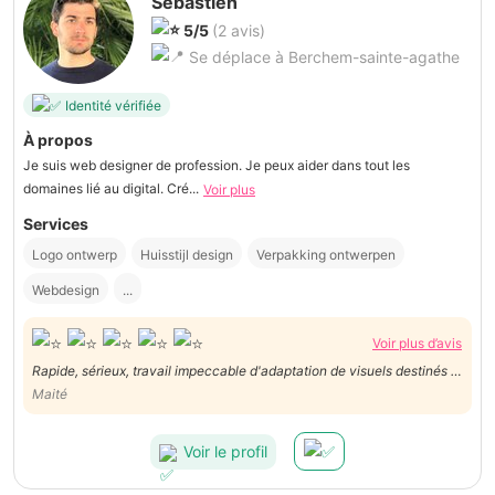
Sébastien
5/5
(2 avis)
Se déplace à Berchem-sainte-agathe
Identité vérifiée
À propos
Je suis web designer de profession. Je peux aider dans tout les
domaines lié au digital. Cré...
Voir plus
Services
Logo ontwerp
Huisstijl design
Verpakking ontwerpen
Webdesign
...
Voir plus d’avis
Rapide, sérieux, travail impeccable d'adaptation de visuels destinés à
un site web. Merci.
Maité
Voir le profil