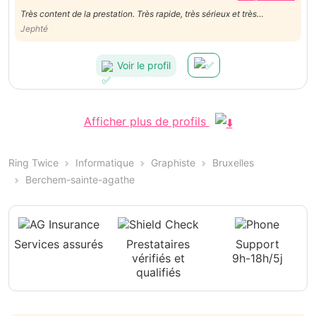
Très content de la prestation. Très rapide, très sérieux et très
professionnel. Excellente communication. Je recommande
Jephté
absolument
Voir le profil
Afficher plus de profils
Ring Twice
Informatique
Graphiste
Bruxelles
Berchem-sainte-agathe
Services assurés
Prestataires
Support
vérifiés et
9h-18h/5j
qualifiés