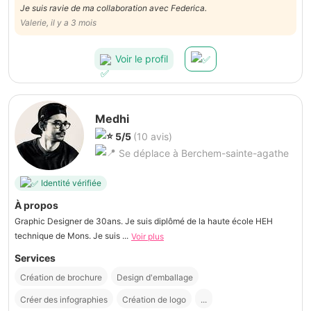
Je suis ravie de ma collaboration avec Federica.
Valerie, il y a 3 mois
Voir le profil
Medhi
5/5
(10 avis)
Se déplace à Berchem-sainte-agathe
Identité vérifiée
À propos
Graphic Designer de 30ans. Je suis diplômé de la haute école HEH
technique de Mons. Je suis ...
Voir plus
Services
Création de brochure
Design d'emballage
Créer des infographies
Création de logo
...