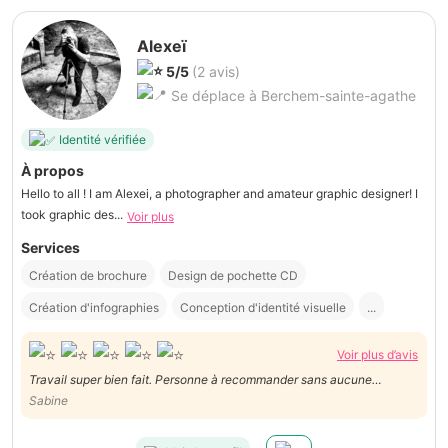
Alexeï
5/5
(2 avis)
Se déplace à Berchem-sainte-agathe
Identité vérifiée
À propos
Hello to all ! I am Alexei, a photographer and amateur graphic designer! I
took graphic des...
Voir plus
Services
Création de brochure
Design de pochette CD
Création d'infographies
Conception d'identité visuelle
...
Voir plus d’avis
Travail super bien fait. Personne à recommander sans aucune
hésitation. Parfait 👌👌👌👌
Sabine