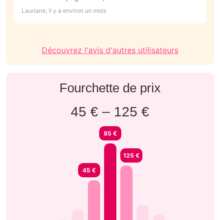
Manon a fait preuve. Le résultat est exactement ce
Lauriane, il y a environ un mois
que j’espérais.
Découvrez l'avis d'autres utilisateurs
Fourchette de prix
45 € – 125 €
85 €
125 €
45 €