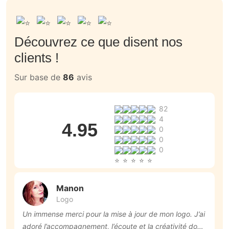
Découvrez ce que disent nos
clients !
Sur base de
86
avis
82
4
4.95
0
0
0
Manon
Logo
Un immense merci pour la mise à jour de mon logo. J’ai
T
adoré l’accompagnement, l’écoute et la créativité dont
Ro