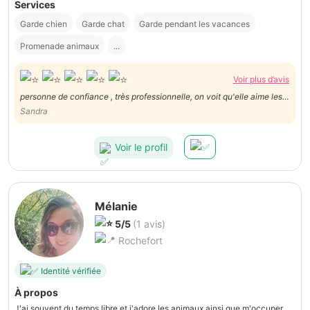
Services
Garde chien
Garde chat
Garde pendant les vacances
Promenade animaux
...
Voir plus d’avis
personne de confiance , très professionnelle, on voit qu'elle aime les
animaux. N'hésitez pas à utiliser ses services.
Sandra
Voir le profil
Mélanie
5/5
(1 avis)
Rochefort
Identité vérifiée
À propos
J'ai souvent du temps libre et j'adore les animaux ainsi que m'occuper