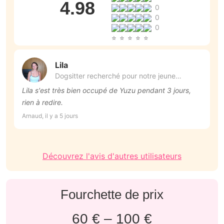
4.98
0
0
0
Lila
Dogsitter recherché pour notre jeune
cockapoo
Lila s'est très bien occupé de Yuzu pendant 3 jours,
N
rien à redire.
s
B
Arnaud, il y a 5 jours
Na
Découvrez l'avis d'autres utilisateurs
Fourchette de prix
60 € – 100 €