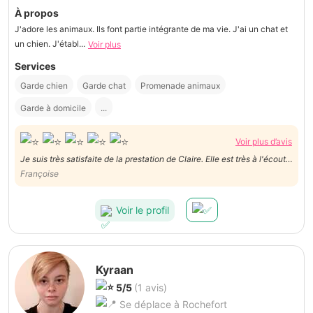
À propos
J'adore les animaux. Ils font partie intégrante de ma vie. J'ai un chat et
un chien. J'établ...
Voir plus
Services
Garde chien
Garde chat
Promenade animaux
Garde à domicile
...
Voir plus d’avis
Je suis très satisfaite de la prestation de Claire. Elle est très à l'écoute,
ponctuelle et s'est fort bien occupée de mes chats. Je recommande
Françoise
donc vivement Claire, encore merci pour ses bons soins !!!
Voir le profil
Kyraan
5/5
(1 avis)
Se déplace à Rochefort