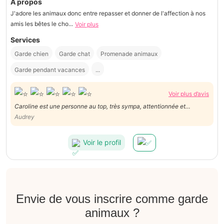
À propos
J'adore les animaux donc entre repasser et donner de l'affection à nos
amis les bêtes le cho...
Voir plus
Services
Garde chien
Garde chat
Promenade animaux
Garde pendant vacances
...
Voir plus d’avis
Caroline est une personne au top, très sympa, attentionnée et
professionnelle. Elle s'est bien occupée de nos animaux pendant notre
Audrey
absence. J'avais des photos et vidéos tous les jours. J'ai totale
confiance en Caroline et super contente du service !
Voir le profil
Envie de vous inscrire comme garde
animaux ?