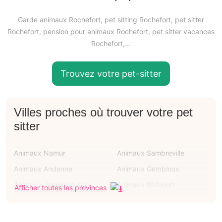
Garde animaux Rochefort, pet sitting Rochefort, pet sitter
Rochefort, pension pour animaux Rochefort, pet sitter vacances
Rochefort,...
Trouvez votre pet-sitter
Villes proches où trouver votre pet
sitter
Animaux Namur
Animaux Sambreville
Animaux Andenne
Animaux Gembloux
Animaux Jemeppe-sur-
Animaux Walcourt
Afficher toutes les provinces
sambre
Animaux Ciney
Animaux Eghezée