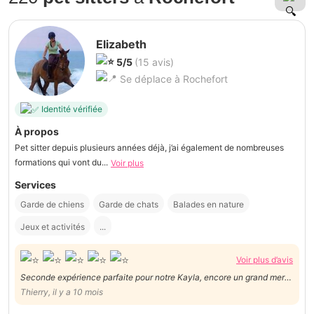
Elizabeth
5/5
(15 avis)
Se déplace à Rochefort
Identité vérifiée
À propos
Pet sitter depuis plusieurs années déjà, j’ai également de nombreuses
formations qui vont du...
Voir plus
Services
Garde de chiens
Garde de chats
Balades en nature
Jeux et activités
...
Voir plus d’avis
Seconde expérience parfaite pour notre Kayla, encore un grand merci
à Elizabeth pour tout.
Thierry, il y a 10 mois