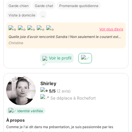
Garde chien
Garde chat
Promenade quotidienne
Visite à domicile
...
Voir plus d’avis
Quelle joie d'avoir rencontré Sandra ! Non seulement le courant est
passé de suite avec mes chiens et mes chats mais aussi avec nous !
Christine
Elle a très vite compris le langage des chiens et le stress qu'ils avaient
d'être, pour la 1ère fois, sans nous.
Voir le profil
Shirley
5/5
(2 avis)
Se déplace à Rochefort
Identité vérifiée
À propos
Comme je l'ai dit dans ma présentation, je suis passionnée par les