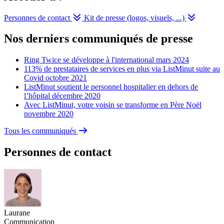
Personnes de contact
Kit de presse (logos, visuels, ...)
Nos derniers communiqués de presse
Ring Twice se développe à l'international
mars 2024
113% de prestataires de services en plus via ListMinut suite au
Covid
octobre 2021
ListMinut soutient le personnel hospitalier en dehors de
l’hôpital
décembre 2020
Avec ListMinut, votre voisin se transforme en Père Noël
novembre 2020
Tous les communiqués
Personnes de contact
Laurane
Communication