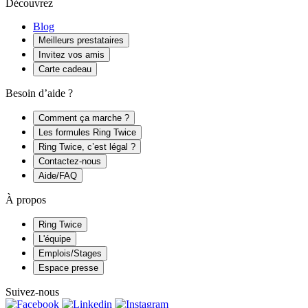
Découvrez
Blog
Meilleurs prestataires
Invitez vos amis
Carte cadeau
Besoin d’aide ?
Comment ça marche ?
Les formules Ring Twice
Ring Twice, c’est légal ?
Contactez-nous
Aide/FAQ
À propos
Ring Twice
L'équipe
Emplois/Stages
Espace presse
Suivez-nous