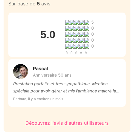
Sur base de
5
avis
5
0
5.0
0
0
0
Pascal
Anniversaire 50 ans
Prestation parfaite et très sympathique. Mention
T
spéciale pour avoir gérer et mis l'ambiance malgré la
An
canicule ! Je recommande +++
Barbara, il y a environ un mois
Découvrez l'avis d'autres utilisateurs