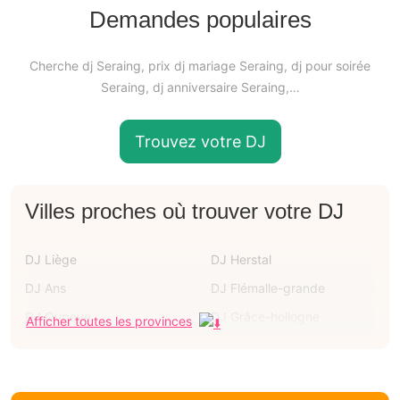
Demandes populaires
Cherche dj Seraing, prix dj mariage Seraing, dj pour soirée
Seraing, dj anniversaire Seraing,…
Trouvez votre DJ
Villes proches où trouver votre DJ
DJ Liège
DJ Herstal
DJ Ans
DJ Flémalle-grande
DJ Oupeye
DJ Grâce-hollogne
Afficher toutes les provinces
DJ Huy
DJ Chaudfontaine
DJ Herve
Dj Boncelles