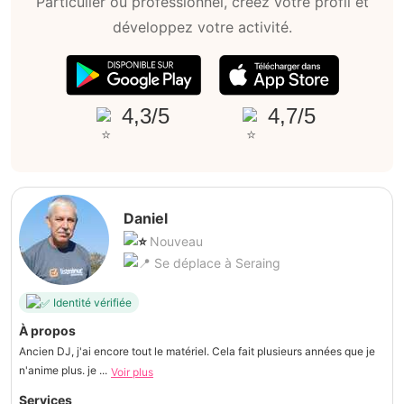
Particulier ou professionnel, créez votre profil et
développez votre activité.
4,3/5
4,7/5
Daniel
Nouveau
Se déplace à Seraing
Identité vérifiée
À propos
Ancien DJ, j'ai encore tout le matériel. Cela fait plusieurs années que je
n'anime plus. je ...
Voir plus
Services