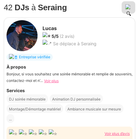
42
DJs
à
Seraing
Lucas
5/5
(2 avis)
Se déplace à Seraing
Entreprise vérifiée
À propos
Bonjour, si vous souhaitez une soirée mémorable et remplie de souvenirs,
contactez-moi et n’...
Voir plus
Services
DJ soirée mémorable
Animation DJ personnalisée
Montage/Démontage matériel
Ambiance musicale sur mesure
...
Voir plus d’avis