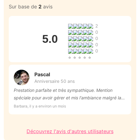
Sur base de
2
avis
2
0
5.0
0
0
0
Pascal
Anniversaire 50 ans
Prestation parfaite et très sympathique. Mention
T
spéciale pour avoir gérer et mis l'ambiance malgré la
An
canicule ! Je recommande +++
Barbara, il y a environ un mois
Découvrez l'avis d'autres utilisateurs