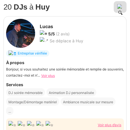
20
DJs
à
Huy
Lucas
5/5
(2 avis)
Se déplace à Huy
Entreprise vérifiée
À propos
Bonjour, si vous souhaitez une soirée mémorable et remplie de souvenirs,
contactez-moi et n’...
Voir plus
Services
DJ soirée mémorable
Animation DJ personnalisée
Montage/Démontage matériel
Ambiance musicale sur mesure
...
Voir plus d’avis