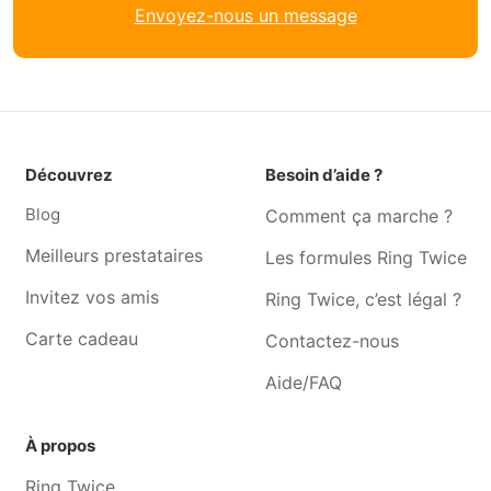
Envoyez-nous un message
Couturière Naninne
Couturière Floreffe
Couturière Malonne
Couturière Villers-poterie
Couturière Wierde
Couturière Rochefort
Couturière Gerpinnes
Couturière Somzée
Couturière Erpent
Couturière Jambes
Découvrez
Besoin d’aide ?
Couturière Buissonville
Couturière Gesves
Blog
Comment ça marche ?
Meilleurs prestataires
Les formules Ring Twice
Invitez vos amis
Ring Twice, c’est légal ?
Carte cadeau
Contactez-nous
Aide/FAQ
À propos
Ring Twice