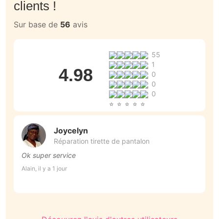
clients !
Sur base de
56
avis
55
1
4.98
0
0
0
Joycelyn
Réparation tirette de pantalon
Ok super service
T
r
Alain, il y a 1 jour
M
An