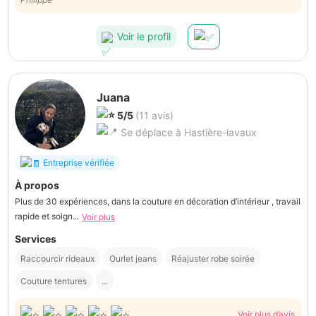
Voir le profil
Juana
5/5
(11 avis)
Se déplace à Hastière-lavaux
Entreprise vérifiée
À propos
Plus de 30 expériences, dans la couture en décoration d’intérieur , travail
rapide et soign...
Voir plus
Services
Raccourcir rideaux
Ourlet jeans
Réajuster robe soirée
Couture tentures
...
Voir plus d’avis