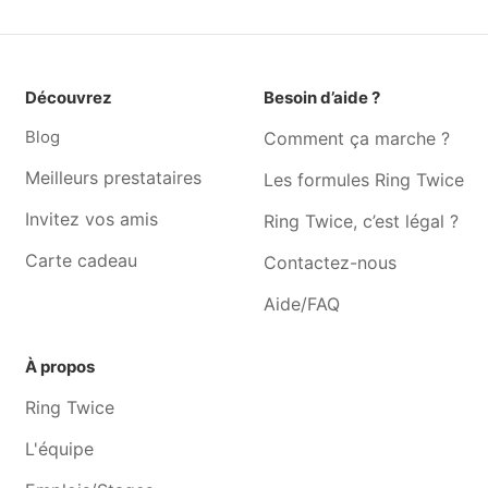
Couturière Lesve
Couturière Floreffe
Couturière Temploux
Couturière Denée
Couturière Ohey
Couturière Bierwart
Découvrez
Besoin d’aide ?
Couturière Auvelais
Couturière Biesmerée
Blog
Comment ça marche ?
Meilleurs prestataires
Les formules Ring Twice
Invitez vos amis
Ring Twice, c’est légal ?
Carte cadeau
Contactez-nous
Aide/FAQ
À propos
Ring Twice
L'équipe