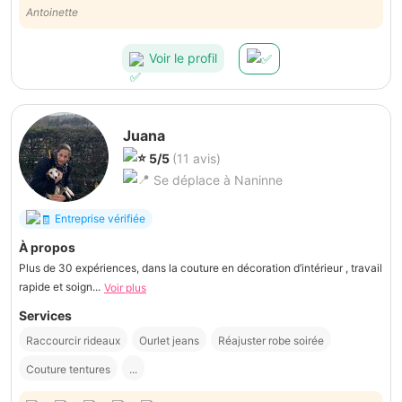
Antoinette
Voir le profil
Juana
5/5
(11 avis)
Se déplace à Naninne
Entreprise vérifiée
À propos
Plus de 30 expériences, dans la couture en décoration d’intérieur , travail
rapide et soign...
Voir plus
Services
Raccourcir rideaux
Ourlet jeans
Réajuster robe soirée
Couture tentures
...