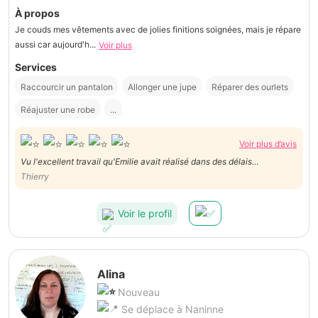
À propos
Je couds mes vêtements avec de jolies finitions soignées, mais je répare
aussi car aujourd'h...
Voir plus
Services
Raccourcir un pantalon
Allonger une jupe
Réparer des ourlets
Réajuster une robe
...
Voir plus d’avis
Vu l'excellent travail qu'Emilie avait réalisé dans des délais
raisonnables et pour un prix tout aussi raisonnable, je ne pouvais que
Thierry
me tourner à nouveau vers elle, vu qu'elle est affable et
consciencieuse.
Voir le profil
Alina
Nouveau
Se déplace à Naninne