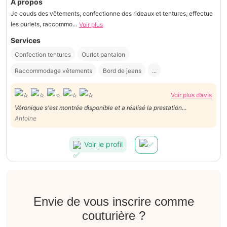
À propos
Je couds des vêtements, confectionne des rideaux et tentures, effectue
les ourlets, raccommo...
Voir plus
Services
Confection tentures
Ourlet pantalon
Raccommodage vêtements
Bord de jeans
...
Voir plus d’avis
Véronique s'est montrée disponible et a réalisé la prestation
demandée avec sérieux. Je la recommande vivement.
Antoine
Voir le profil
Envie de vous inscrire comme
couturière ?