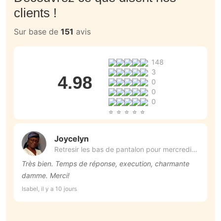
clients !
Sur base de
151
avis
148
3
4.98
0
0
0
Joycelyn
Retresir les bas de pantalon pour mercredi
29 Juillet.
Très bien. Temps de réponse, execution, charmante
N
damme. Merci!
r
Isabel, il y a 10 jours
Lo