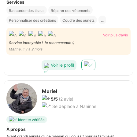
Services
Raccorder des tissus
Réparer des vêtements
Personnaliser des créations
Coudre des ourlets
...
Voir plus d’avis
Service incroyable ! Je recommande :)
Marine, il y a 2 mois
Voir le profil
Muriel
5/5
(2 avis)
Se déplace à Naninne
Identité vérifiée
À propos
Ayant grandi auprès d'une maman qui cousait pour sa famille et