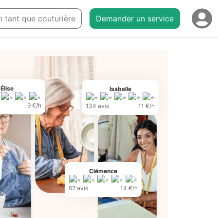
en tant que couturière
Demander un service
Élise
Isabelle
9 €/h
134 avis
11 €/h
Clémence
62 avis
14 €/h