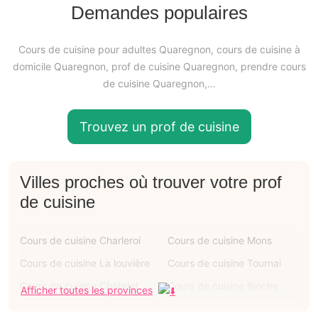
Demandes populaires
Cours de cuisine pour adultes Quaregnon, cours de cuisine à
domicile Quaregnon, prof de cuisine Quaregnon, prendre cours
de cuisine Quaregnon,…
Trouvez un prof de cuisine
Villes proches où trouver votre prof
de cuisine
Cours de cuisine Charleroi
Cours de cuisine Mons
Cours de cuisine La louvière
Cours de cuisine Tournai
Cours de cuisine Châtelet
Cours de cuisine Binche
Afficher toutes les provinces
Cours de cuisine Courcelles
Cours de cuisine Ath