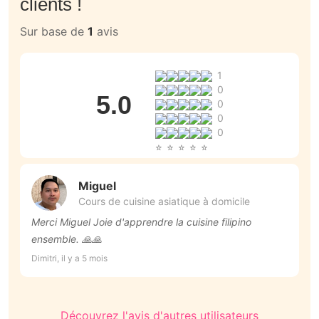
clients !
Sur base de
1
avis
1
0
5.0
0
0
0
Miguel
Cours de cuisine asiatique à domicile
Merci Miguel Joie d'apprendre la cuisine filipino
to
ensemble. 🙏🙏
Be
Dimitri, il y a 5 mois
Découvrez l'avis d'autres utilisateurs