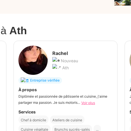
à
Ath
Rachel
Nouveau
Ath
Entreprise vérifiée
À propos
Diplômée et passionnée de pâtisserie et cuisine, j'aime
partager ma passion. Je suis motoris...
Voir plus
Services
Chef à domicile
Ateliers de cuisine
Cuisine végétale
Brunchs sucrés-salés
...