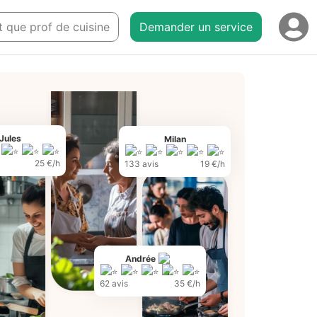
nt que prof de cuisine
Demander un service
Jules
Milan
25 €/h
133 avis
19 €/h
Andrée
62 avis
35 €/h