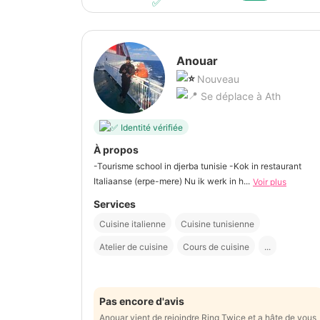
Anouar
Nouveau
Se déplace à Ath
Identité vérifiée
À propos
-Tourisme school in djerba tunisie -Kok in restaurant
Italiaanse (erpe-mere) Nu ik werk in h...
Voir plus
Services
Cuisine italienne
Cuisine tunisienne
Atelier de cuisine
Cours de cuisine
...
Pas encore d'avis
Anouar vient de rejoindre Ring Twice et a hâte de vous