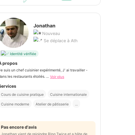
Jonathan
Nouveau
Se déplace à Ath
Identité vérifiée
À propos
Je suis un chef cuisinier expérimenté, J' ai travailler -
dans les restaurants étoilés. ...
Voir plus
Services
Cours de cuisine pratique
Cuisine internationale
Cuisine moderne
Atelier de pâtisserie
...
Pas encore d'avis
Jonathan vient de rejoindre Ring Twice et a hâte de