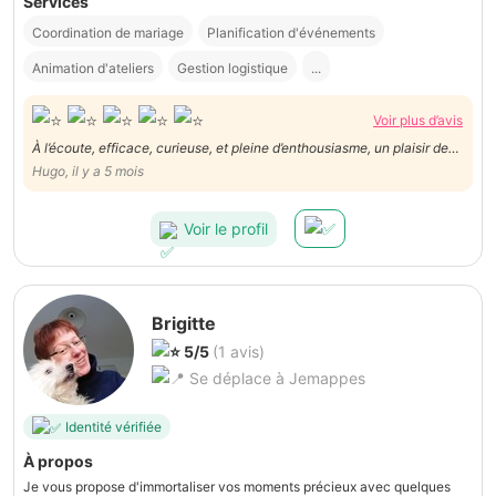
Services
Coordination de mariage
Planification d'événements
Animation d'ateliers
Gestion logistique
...
Voir plus d’avis
À l’écoute, efficace, curieuse, et pleine d’enthousiasme, un plaisir de
collaborer avec elle !
Hugo, il y a 5 mois
Voir le profil
Brigitte
5/5
(1 avis)
Se déplace à Jemappes
Identité vérifiée
À propos
Je vous propose d'immortaliser vos moments précieux avec quelques