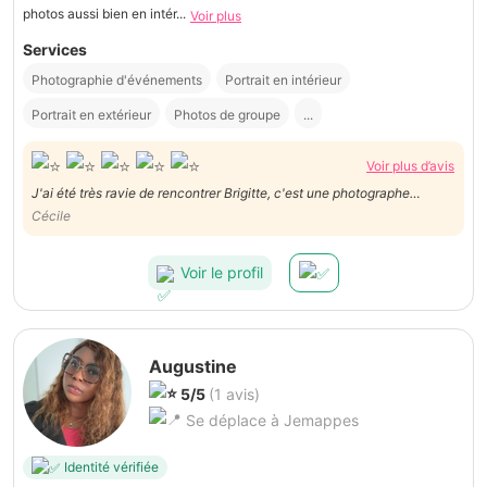
photos aussi bien en intér...
Voir plus
Services
Photographie d'événements
Portrait en intérieur
Portrait en extérieur
Photos de groupe
...
Voir plus d’avis
J'ai été très ravie de rencontrer Brigitte, c'est une photographe
formidable. Si j'en ai l'occasion je ferai encore appel )à ele. Je la
Cécile
recommanderai à mes connaissances.
Voir le profil
Augustine
5/5
(1 avis)
Se déplace à Jemappes
Identité vérifiée