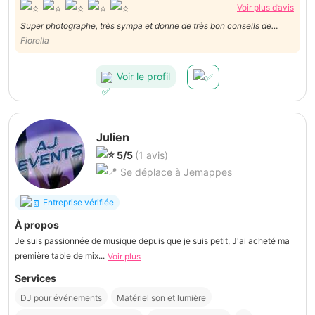
Voir plus d’avis
Super photographe, très sympa et donne de très bon conseils de
poses, je le recommande vivement
Fiorella
Voir le profil
Julien
5/5
(1 avis)
Se déplace à Jemappes
Entreprise vérifiée
À propos
Je suis passionnée de musique depuis que je suis petit, J'ai acheté ma
première table de mix...
Voir plus
Services
DJ pour événements
Matériel son et lumière