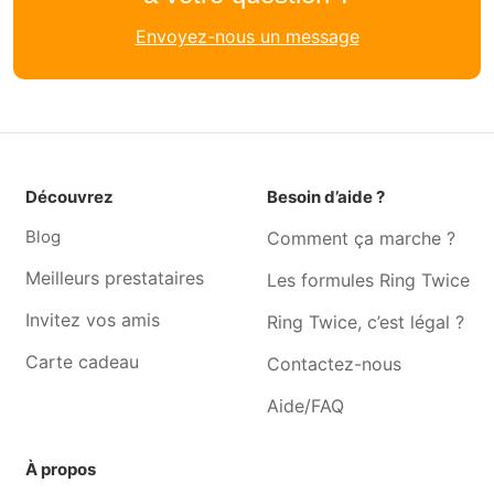
Aide événement Tertre
Aide événement Frameries
Envoyez-nous un message
Aide événement Boussu
Aide événement Saint-
ghislain
Aide événement Jurbise
Aide événement Quévy-le-
petit
Aide événement Hautrage
Aide événement Quévy-le-
Découvrez
Besoin d’aide ?
grand
Blog
Comment ça marche ?
Aide événement Dour
Aide événement Havre
Meilleurs prestataires
Les formules Ring Twice
Aide événement Cambron-
Aide événement Bernissart
saint-vincent
Invitez vos amis
Ring Twice, c’est légal ?
Carte cadeau
Contactez-nous
Aide/FAQ
À propos