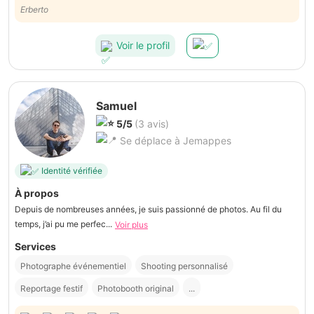
Ravi de la prestation. Merci!
Erberto
Voir le profil
Samuel
5/5
(3 avis)
Se déplace à Jemappes
Identité vérifiée
À propos
Depuis de nombreuses années, je suis passionné de photos. Au fil du
temps, j’ai pu me perfec...
Voir plus
Services
Photographe événementiel
Shooting personnalisé
Reportage festif
Photobooth original
...