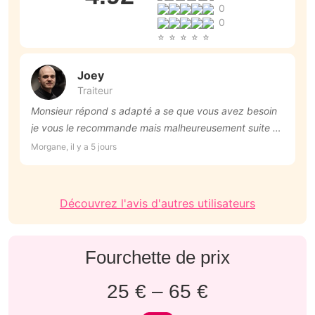
0
0
Joey
Traiteur
Monsieur répond s adapté a se que vous avez besoin
É
je vous le recommande mais malheureusement suite a l
d
événement de notre mariage on a du annuler et ln es
t
Morgane, il y a 5 jours
Cy
déçu car on aurai trop voulu goute le menue qu il a
r
propose je vous le recommande
m
Découvrez l'avis d'autres utilisateurs
Fourchette de prix
25 € – 65 €