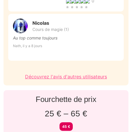
0
Nicolas
Cours de magie (1)
Au top comme toujours
D
c
Nath, il y a 8 jours
r
Su
Découvrez l'avis d'autres utilisateurs
Fourchette de prix
25 € – 65 €
45 €