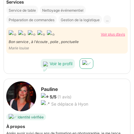
Services
Service de table
Nettoyage événementiel
Préparation de commandes
Gestion de la logistique
...
Voir plus d’avis
Bon service , à l'écoute , polie , ponctuelle
Marie louise
Voir le profil
Pauline
5/5
(1 avis)
Se déplace à Hyon
Identité vérifiée
À propos
Après avoir suivi deux ans de formation en photographie, je me lance