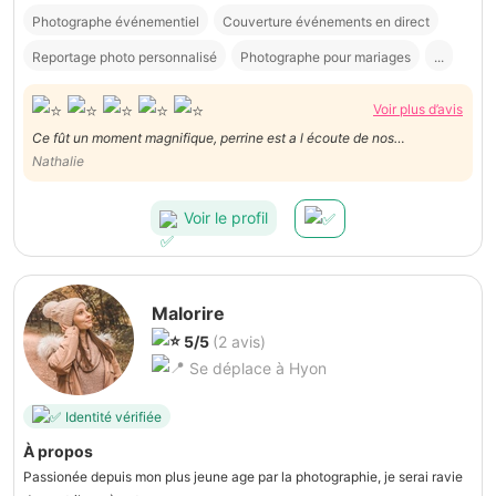
Photographe événementiel
Couverture événements en direct
Reportage photo personnalisé
Photographe pour mariages
...
Voir plus d’avis
Ce fût un moment magnifique, perrine est a l écoute de nos
demandes, elle a pris vraiment son temps pour qu on puisse passer un
Nathalie
super moment en famille, je la recommande à 200 pour 100, merci
pour ce bel après-midi
Voir le profil
Malorire
5/5
(2 avis)
Se déplace à Hyon
Identité vérifiée
À propos
Passionée depuis mon plus jeune age par la photographie, je serai ravie