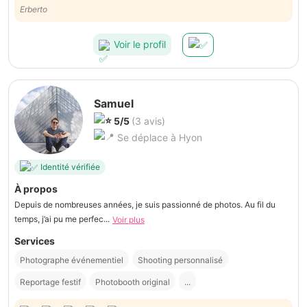
Ravi de la prestation. Merci!
Erberto
Voir le profil
Samuel
5/5
(3 avis)
Se déplace à Hyon
Identité vérifiée
À propos
Depuis de nombreuses années, je suis passionné de photos. Au fil du
temps, j’ai pu me perfec...
Voir plus
Services
Photographe événementiel
Shooting personnalisé
Reportage festif
Photobooth original
...