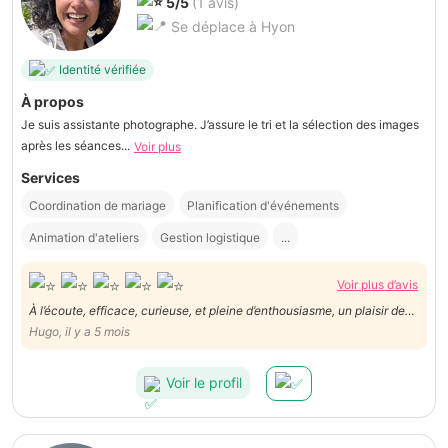
5/5
(1 avis)
Se déplace à Hyon
Identité vérifiée
À propos
Je suis assistante photographe. J’assure le tri et la sélection des images
après les séances...
Voir plus
Services
Coordination de mariage
Planification d'événements
Animation d'ateliers
Gestion logistique
...
Voir plus d’avis
À l’écoute, efficace, curieuse, et pleine d’enthousiasme, un plaisir de
collaborer avec elle !
Hugo, il y a 5 mois
Voir le profil