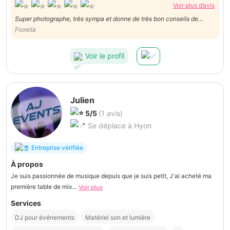
Voir plus d’avis
Super photographe, très sympa et donne de très bon conseils de
poses, je le recommande vivement
Fiorella
Voir le profil
Julien
5/5
(1 avis)
Se déplace à Hyon
Entreprise vérifiée
À propos
Je suis passionnée de musique depuis que je suis petit, J'ai acheté ma
première table de mix...
Voir plus
Services
DJ pour événements
Matériel son et lumière