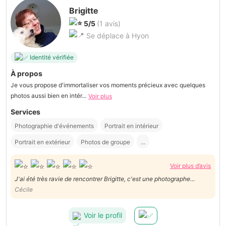
Brigitte
5/5
(1 avis)
Se déplace à Hyon
Identité vérifiée
À propos
Je vous propose d'immortaliser vos moments précieux avec quelques
photos aussi bien en intér...
Voir plus
Services
Photographie d'événements
Portrait en intérieur
Portrait en extérieur
Photos de groupe
...
Voir plus d’avis
J'ai été très ravie de rencontrer Brigitte, c'est une photographe
formidable. Si j'en ai l'occasion je ferai encore appel )à ele. Je la
Cécile
recommanderai à mes connaissances.
Voir le profil