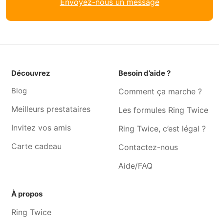
Envoyez-nous un message
Aide événement Quévy-le-
Aide événement Colfontaine
grand
Aide événement Hornu
Aide événement Baudour
Aide événement Jurbise
Aide événement Tertre
Aide événement Boussu
Aide événement Saint-
Découvrez
Besoin d’aide ?
ghislain
Blog
Comment ça marche ?
Aide événement Le roeulx
Aide événement Dour
Meilleurs prestataires
Les formules Ring Twice
Aide événement Hautrage
Aide événement Cambron-
saint-vincent
Invitez vos amis
Ring Twice, c’est légal ?
Carte cadeau
Contactez-nous
Aide/FAQ
À propos
Ring Twice