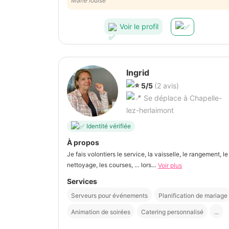
Marie louise
Voir le profil
Ingrid
5/5
(2 avis)
Se déplace à Chapelle-
lez-herlaimont
Identité vérifiée
À propos
Je fais volontiers le service, la vaisselle, le rangement, le
nettoyage, les courses, … lors...
Voir plus
Services
Serveurs pour événements
Planification de mariage
Animation de soirées
Catering personnalisé
...