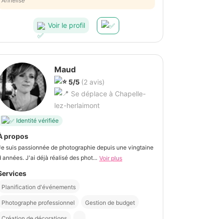
demandé. Pas trop chargé en crème et pas trop sucré.
Annelise
Parfait
Voir le profil
Maud
5/5
(2 avis)
Se déplace à Chapelle-
lez-herlaimont
Identité vérifiée
À propos
Je suis passionnée de photographie depuis une vingtaine
d années. J'ai déjà réalisé des phot...
Voir plus
Services
Planification d'événements
Photographe professionnel
Gestion de budget
Création de décorations
...