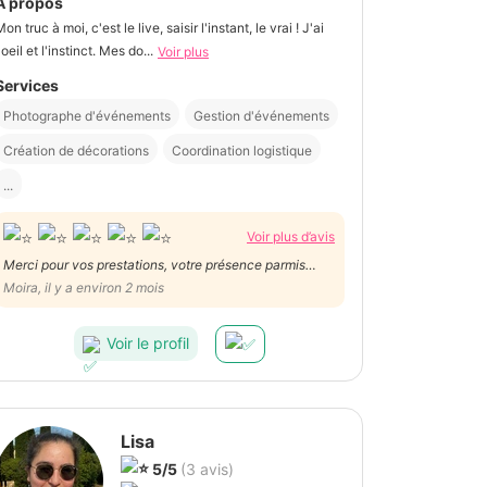
À propos
on truc à moi, c'est le live, saisir l'instant, le vrai ! J'ai
'oeil et l'instinct. Mes do...
Voir plus
Services
Photographe d'événements
Gestion d'événements
Création de décorations
Coordination logistique
...
Voir plus d’avis
Merci pour vos prestations, votre présence parmis
nous, du maquillage au photos dans la communes de
Moira, il y a environ 2 mois
fosses. Dans votre investiment dans la préparation.
Les filles et la futurs mariée vous remercie de votre
Voir le profil
disponibilité et de votre bienveillance.
Lisa
5/5
(3 avis)