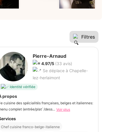
Filtres
Pierre-Arnaud
4.97/5
(33 avis)
Se déplace à Chapelle-
lez-herlaimont
Identité vérifiée
À propos
Je cuisine des spécialités françaises, belges et italiennes:
menu complet (entrée/plat`/dess...
Voir plus
Services
Chef cuisine franco-belge-italienne