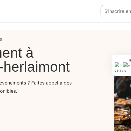
S’inscrire e
s
ent à
I
-herlaimont
59 avis
événements ? Faites appel à des
ponibles.