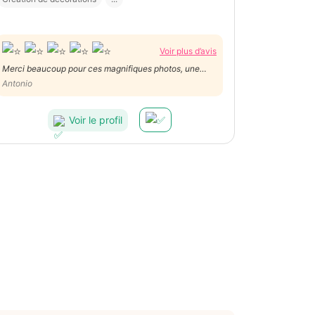
Voir plus d’avis
Merci beaucoup pour ces magnifiques photos, une
vraie passionnée qui sait capturer les émotions et
Antonio
sublimer chaque instant comme une professionnelle, et
un excellent rapport qualité/prix. Je recommande sans
Voir le profil
hésitation.