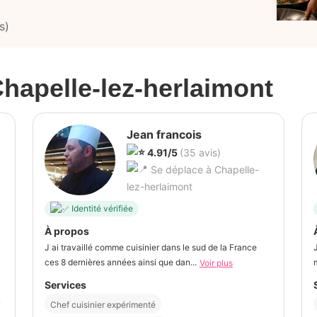
s)
hapelle-lez-herlaimont
Jean francois
4.91/5
(35 avis)
Se déplace à Chapelle-
lez-herlaimont
Identité vérifiée
À propos
J ai travaillé comme cuisinier dans le sud de la France
ces 8 dernières années ainsi que dan...
Voir plus
Services
Chef cuisinier expérimenté