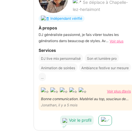
Se déplace à Chapelle-
lez-herlaimont
Indépendant vérifié
À propos
DJ généraliste passionné, je fais vibrer toutes les
générations dans beaucoup de styles. Av...
Voir plus
Services
DJ live mix personnalisé
Son et lumière pro
Animation de soirées
Ambiance festive sur mesure
...
Voir plus d’avis
Bonne communication. Matériel au top, soucieux de
faire passer une belle soirée et d assurer une bonne
Jonathan, il y a 5 mois
ambiance. Système de qr code pour laisser les
personnes faire leurs propositions de musique.
Voir le profil
Franchement au top !!! Merci