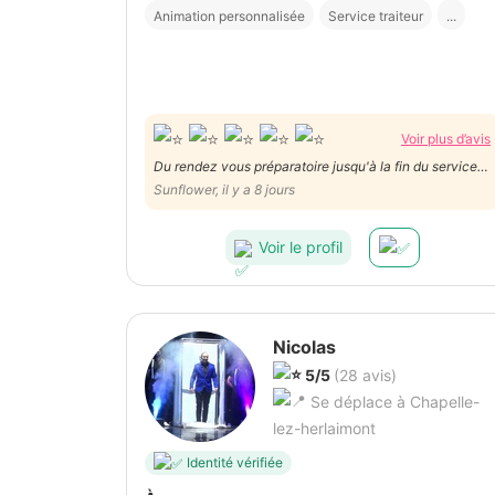
Animation personnalisée
Service traiteur
...
Voir plus d’avis
Du rendez vous préparatoire jusqu'à la fin du service
c'était un plaisir de collaborer avec Jacques! Nous le
Sunflower, il y a 8 jours
recommandons vivement.
Voir le profil
Nicolas
5/5
(28 avis)
Se déplace à Chapelle-
lez-herlaimont
Identité vérifiée