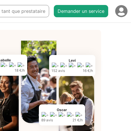
n tant que prestataire
Demander un service
sabelle
Levi
18 €/h
152 avis
16 €/h
Oscar
89 avis
21 €/h