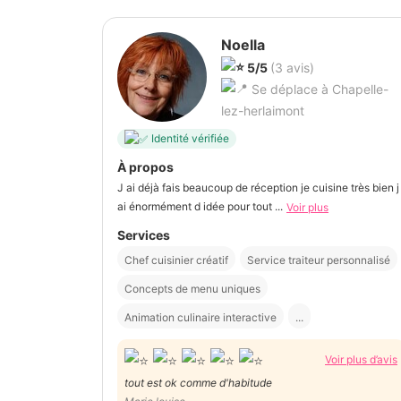
Noella
5/5
(3 avis)
Se déplace à Chapelle-
lez-herlaimont
Identité vérifiée
À propos
J ai déjà fais beaucoup de réception je cuisine très bien j
ai énormément d idée pour tout ...
Voir plus
Services
Chef cuisinier créatif
Service traiteur personnalisé
Concepts de menu uniques
Animation culinaire interactive
...
Voir plus d’avis
tout est ok comme d'habitude