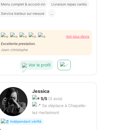
Menu complet & accord vin
Livraison repas variés
Service traiteur sur mesure
...
Voir plus d’avis
Excellente prestation.
Jean-christophe
Voir le profil
Jessica
5/5
(3 avis)
Se déplace à Chapelle-
lez-herlaimont
Indépendant vérifié