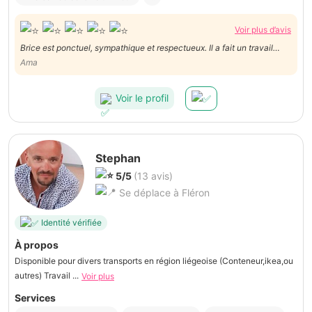
Voir plus d’avis
Brice est ponctuel, sympathique et respectueux. Il a fait un travail
impeccable en moins d'une heure. Je recommande les yeux fermés.
Ama
Voir le profil
Stephan
5/5
(13 avis)
Se déplace à Fléron
Identité vérifiée
À propos
Disponible pour divers transports en région liégeoise (Conteneur,ikea,ou
autres) Travail ...
Voir plus
Services