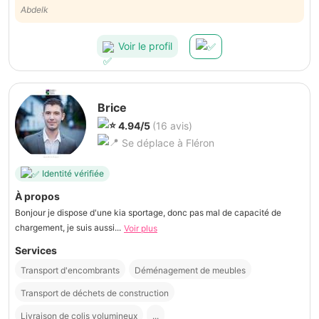
main à la pâte, très bien équipé courtois et serviable merci Jean ...a
Abdelk
bientôt
Voir le profil
Brice
4.94/5
(16 avis)
Se déplace à Fléron
Identité vérifiée
À propos
Bonjour je dispose d'une kia sportage, donc pas mal de capacité de
chargement, je suis aussi...
Voir plus
Services
Transport d'encombrants
Déménagement de meubles
Transport de déchets de construction
Livraison de colis volumineux
...