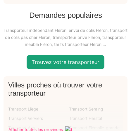
Demandes populaires
Transporteur indépendant Fléron, envoi de colis Fléron, transport
de colis pas cher Fléron, transporteur privé Fléron, transporteur
meuble Fléron, tarifs transporteur Fléron,…
Trouvez votre transporteur
Villes proches où trouver votre
transporteur
Transport Liège
Transport Seraing
Transport Verviers
Transport Herstal
Transport Ans
Transport Flémalle-grande
Afficher toutes les provinces