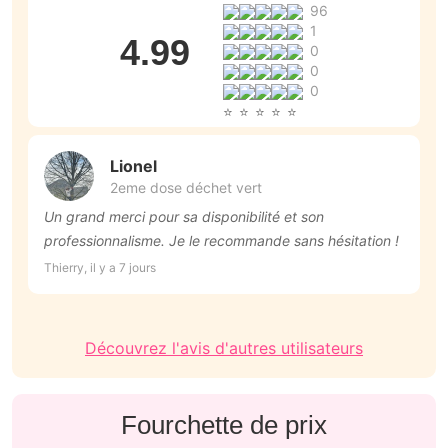
96
1
4.99
0
0
0
Lionel
2eme dose déchet vert
Un grand merci pour sa disponibilité et son
A
professionnalisme. Je le recommande sans hésitation !
e
m
Thierry, il y a 7 jours
No
d
e
Découvrez l'avis d'autres utilisateurs
Fourchette de prix