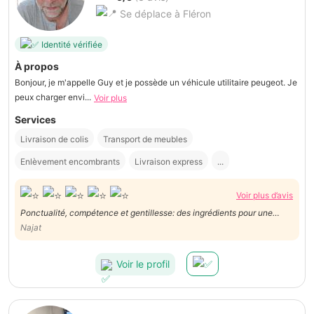
Se déplace à Fléron
Identité vérifiée
À propos
Bonjour, je m'appelle Guy et je possède un véhicule utilitaire peugeot. Je
peux charger envi...
Voir plus
Services
Livraison de colis
Transport de meubles
Enlèvement encombrants
Livraison express
...
Voir plus d’avis
Ponctualité, compétence et gentillesse: des ingrédients pour une
prestation réussie, tant sur le plan professionnel qu'humain. Merci
Najat
aussi à Guy pour sa disponibilité!
Voir le profil