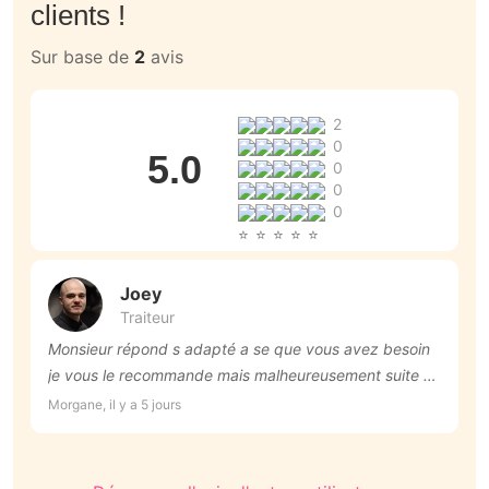
clients !
Sur base de
2
avis
2
0
5.0
0
0
0
Joey
Traiteur
Monsieur répond s adapté a se que vous avez besoin
Am
je vous le recommande mais malheureusement suite a l
l
événement de notre mariage on a du annuler et ln es
Morgane, il y a 5 jours
Ca
déçu car on aurai trop voulu goute le menue qu il a
propose je vous le recommande