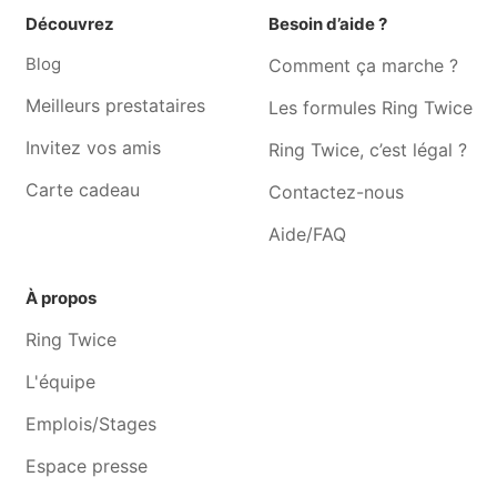
vincent
Découvrez
Besoin d’aide ?
Traiteur Quévy-le-petit
Traiteur Havre
Blog
Comment ça marche ?
Meilleurs prestataires
Les formules Ring Twice
Invitez vos amis
Ring Twice, c’est légal ?
Carte cadeau
Contactez-nous
Aide/FAQ
À propos
Ring Twice
L'équipe
Emplois/Stages
Espace presse