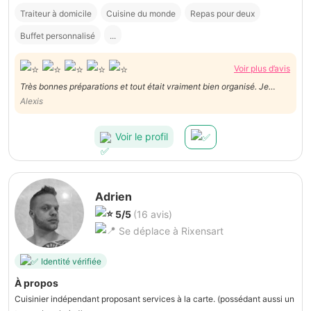
Traiteur à domicile
Cuisine du monde
Repas pour deux
Buffet personnalisé
...
Voir plus d’avis
Très bonnes préparations et tout était vraiment bien organisé. Je
recommande vivement ses services et referai appel à elle !
Alexis
Voir le profil
Adrien
5/5
(16 avis)
Se déplace à Rixensart
Identité vérifiée
À propos
Cuisinier indépendant proposant services à la carte. (possédant aussi un