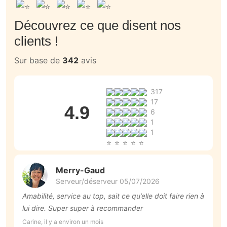
Découvrez ce que disent nos
clients !
Sur base de
342
avis
317
17
4.9
6
1
1
Merry-Gaud
Serveur/déserveur 05/07/2026
Amabilité, service au top, sait ce qu’elle doit faire rien à
M
lui dire. Super super à recommander
Al
Carine, il y a environ un mois