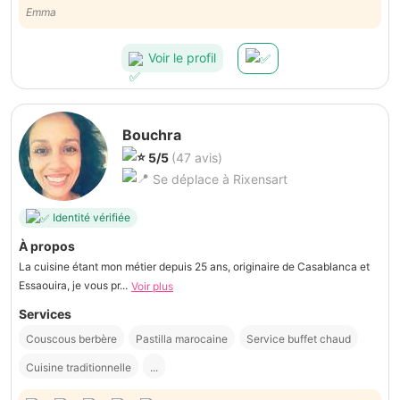
mariage. C’était parfait, tout le monde a adoré ! Superbe organisation
Emma
et super gentil. Merci beaucoup !!!
Voir le profil
Bouchra
5/5
(47 avis)
Se déplace à Rixensart
Identité vérifiée
À propos
La cuisine étant mon métier depuis 25 ans, originaire de Casablanca et
Essaouira, je vous pr...
Voir plus
Services
Couscous berbère
Pastilla marocaine
Service buffet chaud
Cuisine traditionnelle
...