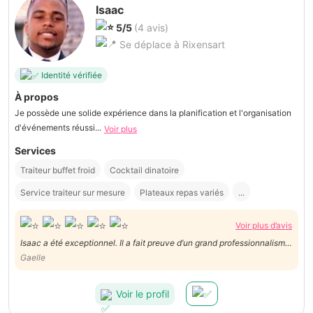
Isaac
5/5
(4 avis)
Se déplace à Rixensart
Identité vérifiée
À propos
Je possède une solide expérience dans la planification et l'organisation
d'événements réussi...
Voir plus
Services
Traiteur buffet froid
Cocktail dinatoire
Service traiteur sur mesure
Plateaux repas variés
...
Voir plus d’avis
Isaac a été exceptionnel. Il a fait preuve d’un grand professionnalisme
le jour de nôtre mariage - le service fut impeccable et très
Gaelle
attentionné. Je le recommande les yeux fermés!
Voir le profil