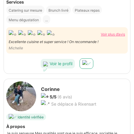
Services
Catering sur mesure
Brunch livré
Plateaux repas
Menu dégustation
...
Voir plus d’avis
Excellente cuisine et super service ! On recommande !
Michelle
Voir le profil
Corinne
5/5
(6 avis)
Se déplace à Rixensart
Identité vérifiée
À propos
Je suis serveuse.Mes qualités sont que je suis efficace, sociable,je