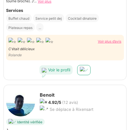
tourne broche). J’...
Voir plus
Services
Buffet chaud
Service petit dej
Cocktail dinatoire
Plateaux repas
...
Voir plus d’avis
C'était délicieux
Rolande
Voir le profil
Benoit
4.92/5
(12 avis)
Se déplace à Rixensart
Identité vérifiée