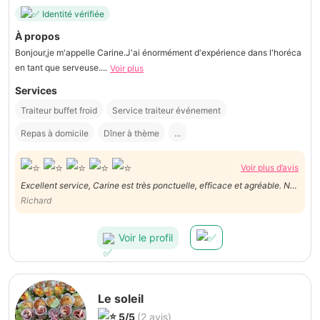
Identité vérifiée
À propos
Bonjour,je m'appelle Carine.J'ai énormément d'expérience dans l'horéca
en tant que serveuse....
Voir plus
Services
Traiteur buffet froid
Service traiteur événement
Repas à domicile
Dîner à thème
...
Voir plus d’avis
Excellent service, Carine est très ponctuelle, efficace et agréable. Nos
40 invités ont apprécié sa gentillesse et son efficacité. A
Richard
recommander.
Voir le profil
Le soleil
5/5
(2 avis)