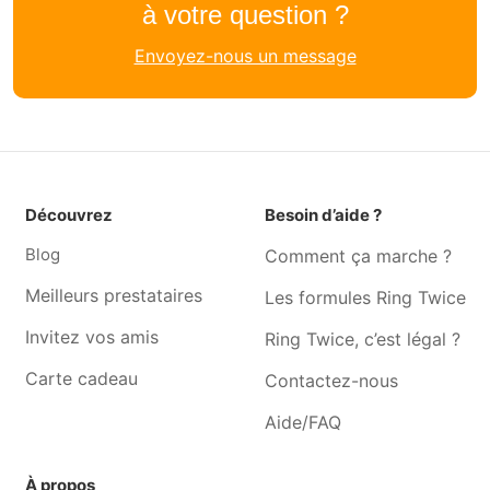
à votre question ?
Traiteur Watermael-boitsfort
Traiteur Court-saint-etienne
Traiteur Auderghem
Traiteur Grez-doiceau
Envoyez-nous un message
Traiteur Bousval
Traiteur Mont-saint-guibert
Traiteur Corroy-le-grand
Traiteur Chaumont-gistoux
Traiteur Uccle
Traiteur Ophain
Traiteur Woluwe-saint-
Traiteur Ixelles
pierre
Découvrez
Besoin d’aide ?
Traiteur Etterbeek
Traiteur Woluwe-saint-
Blog
Comment ça marche ?
lambert
Meilleurs prestataires
Les formules Ring Twice
Invitez vos amis
Ring Twice, c’est légal ?
Carte cadeau
Contactez-nous
Aide/FAQ
À propos