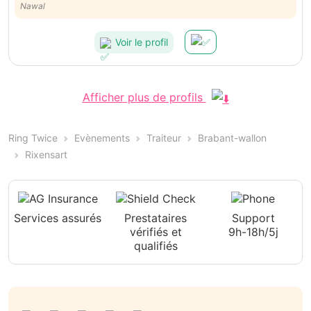
Nawal
délicieux , tout le monde était ravi. Pauline a du talent c’est certain:-)
Voir le profil
Afficher plus de profils
Ring Twice
Evènements
Traiteur
Brabant-wallon
Rixensart
Services assurés
Prestataires
Support
vérifiés et
9h-18h/5j
qualifiés